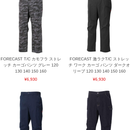
150/150/80/53.5/173/117.5
160/160/80/56.5/183/118.5
単位はcm
※【返品交換について】
返品交換希望の方は、商品到着後1週間以内にご連絡ください。
下着(肌着)やワイシャツは商品の性質上、返品交換不可とさせて頂いております。予め
ご了承くださいませ。
※【ボトムの裾上げをご希望の場合】
裾上げ料金は500円+税となります。
備考欄に股下●cmとご記入下さい。（裾上げ無料対象商品は1本につき税込6,000円以
上の品が対象。1本5,999円以下の商品は有料（500円+税）となります。）
FORECAST T/C カモフラ ストレ
FORECAST 激ラクT/C ストレッ
出荷まで約1週間～20日間程お時間を頂く場合がございます。
ッチ カーゴパンツ グレー 120
チ ワーク カーゴ パンツ ダークオ
尚、裾上げした商品は返品・交換不可となりますので、予めご了承下さい。
一部、お直しに対応出来ない商品がございます。(例：裾にファスナーや調節ひもが付
130 140 150 160
リーブ 120 130 140 150 160
いている、極端なデザインが施されている等)
¥6,930
¥6,930
※商品によって若干のサイズの誤差がございます。また、お客様がご使用の環境（コ
ンピュータ画面）によって、商品の色味が若干異なる場合がございます。予めご了承
ください。
※当店での掲載商品は、実店鋪と在庫を共用しておりますので店頭での売り違い、店
舗からのお取り寄せ等により、お客様にご迷惑をお掛けしてしまう場合がございま
す。そのようなことがない様最大限に努めておりますが、もしあった場合速やかにご
連絡させて頂きますので予めご了承ください。
DETAIL