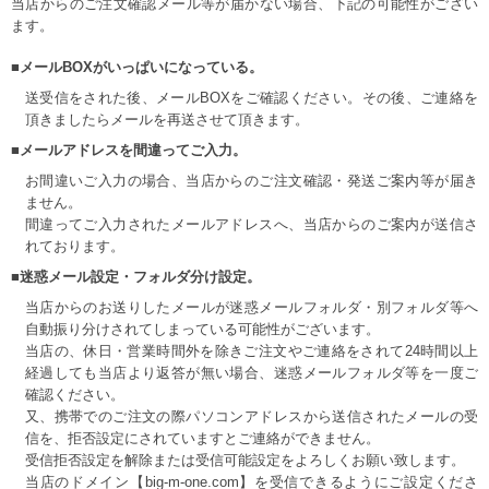
当店からのご注文確認メール等が届かない場合、下記の可能性がござい
ます。
■メールBOXがいっぱいになっている。
送受信をされた後、メールBOXをご確認ください。その後、ご連絡を
頂きましたらメールを再送させて頂きます。
■メールアドレスを間違ってご入力。
お間違いご入力の場合、当店からのご注文確認・発送ご案内等が届き
ません。
間違ってご入力されたメールアドレスへ、当店からのご案内が送信さ
れております。
■迷惑メール設定・フォルダ分け設定。
当店からのお送りしたメールが迷惑メールフォルダ・別フォルダ等へ
自動振り分けされてしまっている可能性がございます。
当店の、休日・営業時間外を除きご注文やご連絡をされて24時間以上
経過しても当店より返答が無い場合、迷惑メールフォルダ等を一度ご
確認ください。
又、携帯でのご注文の際パソコンアドレスから送信されたメールの受
信を、拒否設定にされていますとご連絡ができません。
受信拒否設定を解除または受信可能設定をよろしくお願い致します。
当店のドメイン【big-m-one.com】を受信できるようにご設定くださ