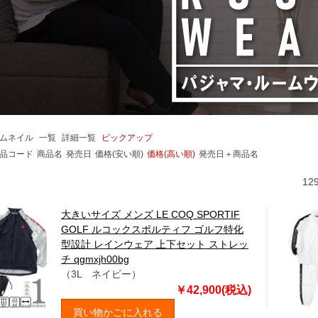
ムネイル
一覧
詳細一覧
ピックアップ
品コード
商品名
発売日
価格(安い順)
価格(高い順)
発売日＋商品名
12
大きいサイズ メンズ LE COQ SPORTIF
GOLF ルコックスポルティフ ゴルフ特化
型設計 レインウェア 上下セット ストレッ
チ qgmxjh00bg
（3L ネイビー）
￥42,900(税込)
買い物かごに入れる