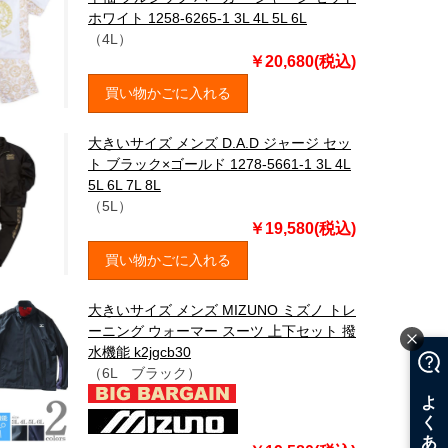
ホワイト 1258-6265-1 3L 4L 5L 6L
（4L）
￥20,680(税込)
買い物かごに入れる
大きいサイズ メンズ D.A.D ジャージ セッ
ト ブラック×ゴールド 1278-5661-1 3L 4L
5L 6L 7L 8L
（5L）
￥19,580(税込)
買い物かごに入れる
大きいサイズ メンズ MIZUNO ミズノ トレ
ーニング ウォーマー スーツ 上下セット 撥
水機能 k2jgcb30
（6L ブラック）