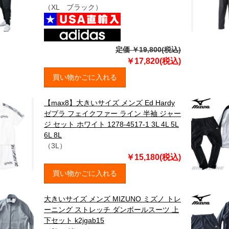
（XL ブラック）
定価 ￥19,800(税込)
￥17,820(税込)
買い物かごに入れる
【max8】大きいサイズ メンズ Ed Hardy
ゼブラ フェイクファー ライン 半袖 ジャー
ジ セット ホワイト 1278-4517-1 3L 4L 5L
6L 8L
（3L）
￥15,180(税込)
買い物かごに入れる
大きいサイズ メンズ MIZUNO ミズノ トレ
ーニング ストレッチ ダンボールスーツ 上
下セット k2jgab15