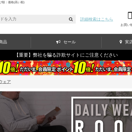
順：価格(高い順)
詳細検索はこちら
お買い
商品
セール
実
【重要】弊社を騙る詐欺サイトにご注意ください
ウェア