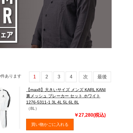
9
件あります
1
2
3
4
次
最後
【max8】大きいサイズ メンズ KARL KANI
裏メッシュ ブレーカー セット ホワイト
1276-5311-1 3L 4L 5L 6L 8L
（8L）
￥27,280(税込)
買い物かごに入れる