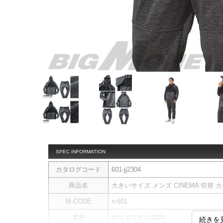
SPEC INFORMATION
カタログコード
601-jj2304
商品名
大きいサイズ メンズ CINEMA 切替 カチ
M-CODE
n-601
素材
ポリエステル100%
続きを