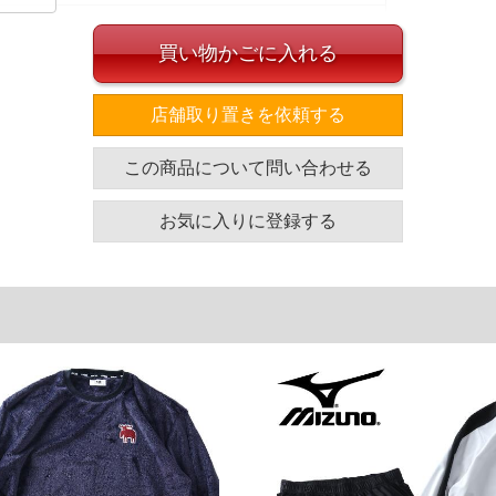
買い物かごに入れる
イズ
店舗取り置きを依頼する
この商品について問い合わせる
袖丈
胸囲
着丈
ブ
79
130
76
お気に入りに登録する
ブ
81
136
78
ブ
83
142
80
ブ
85
148
82
裾幅
股下
股上
14
73
33
15
74
34