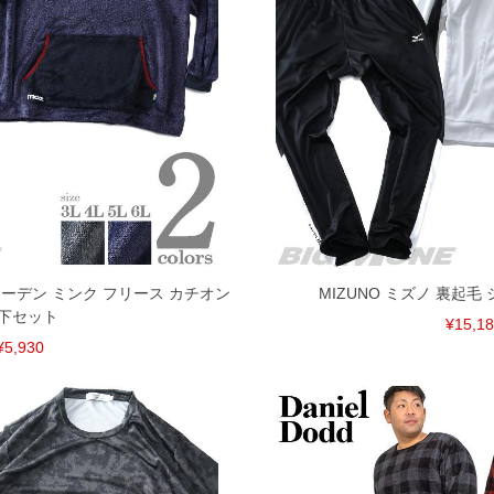
16
75
35
17
76
36
単位はcm
ざいます。また、お客様がご使用の環境（コンピュータ画
場合がございます。予めご了承ください。
タグのサイズ表記と異なる場合があります。お取り扱い前に
共用しておりますので店頭での売り違い、店舗からのお取り
してしまう場合がございます。そのようなことがない様最大
速やかにご連絡させて頂きますので予めご了承ください。
ウェーデン ミンク フリース カチオン
MIZUNO ミズノ 裏起毛
げ無料対象商品は1本につき税込6,000円以上の品が対象。
下セット
¥15,1
税）となります。）
¥5,930
く場合がございます。
なりますので、予めご了承下さい。
ます。(例：裾にファスナーや調節ひもが付いている、極
内にご連絡ください。