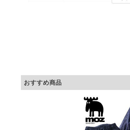
カラー展開
【チャコール】【ブラック】
サイズ展開
【3L】【4L】【5L】【6L】
サ
[トップス]
サイズ
肩幅
3L
ラグランスリー
4L
ラグランスリー
5L
ラグランスリー
おすすめ商品
6L
ラグランスリー
[ボトムス]
サイズ
ウエスト
3L
90
4L
100