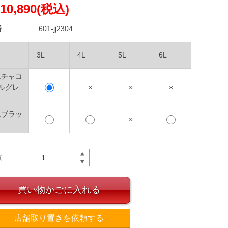
10,890(税込)
番
601-jj2304
3L
4L
5L
6L
2.チャコ
ルグレ
×
×
×
4.ブラッ
×
数
買い物かごに入れる
店舗取り置きを依頼する