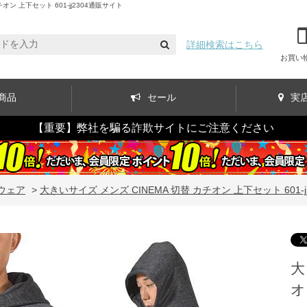
 上下セット 601-jj2304通販サイト
詳細検索はこちら
お買い
商品
セール
実
【重要】弊社を騙る詐欺サイトにご注意ください
ウェア
>
大きいサイズ メンズ CINEMA 切替 カチオン 上下セット 601-jj
大
オ