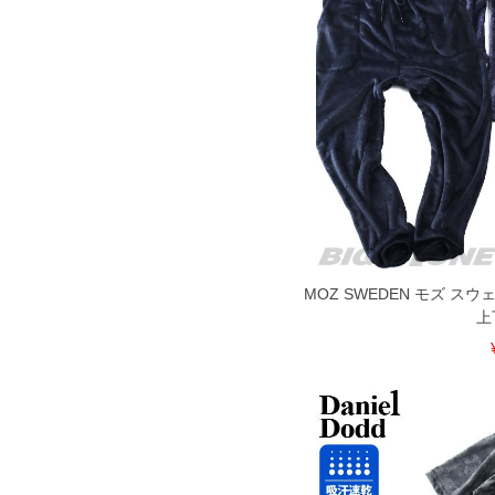
5L
110
6L
120
※商品によって若干のサイズの誤差がご
面）によって、商品の色味が若干異なる
※上記サイズが実際の商品に付いている
商品付属タグの記載もご確認下さい。
※当店での掲載商品は、実店鋪と在庫を
寄せ等により、お客様にご迷惑をお掛け
限に努めておりますが、もしあった場合
※【ボトムの裾上げをご希望の場合】
MOZ SWEDEN モズ ス
裾上げ料金は500円+税となります。
ご注意
備考欄に股下●cmとご記入下さい。（裾上
上
1本5,999円以下の商品は有料（500円+
出荷まで約1週間～20日間程お時間を頂
尚、裾上げした商品は返品・交換不可と
一部、お直しに対応出来ない商品がござい
端なデザインが施されている等)
※【返品交換について】
返品交換希望の方は、商品到着後1週間以