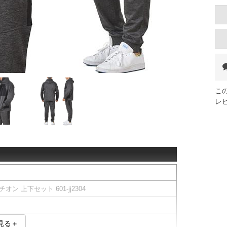
こ
レ
オン 上下セット 601-jj2304
見る＋