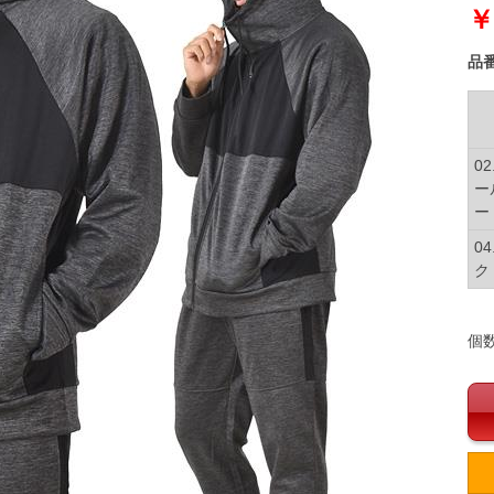
￥
品
0
ー
ー
0
ク
個