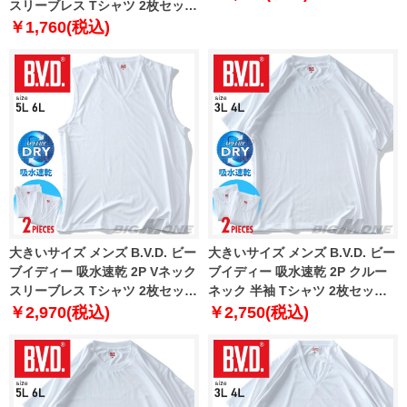
スリーブレス Tシャツ 2枚セット
軽量 抗菌防臭 肌着 下着
￥1,760(税込)
hm3ez701
大きいサイズ メンズ B.V.D. ビー
大きいサイズ メンズ B.V.D. ビー
ブイディー 吸水速乾 2P Vネック
ブイディー 吸水速乾 2P クルー
スリーブレス Tシャツ 2枚セット
ネック 半袖 Tシャツ 2枚セット
肌着 下着 nb200b2p-b
肌着 下着 nb203b2p
￥2,970(税込)
￥2,750(税込)