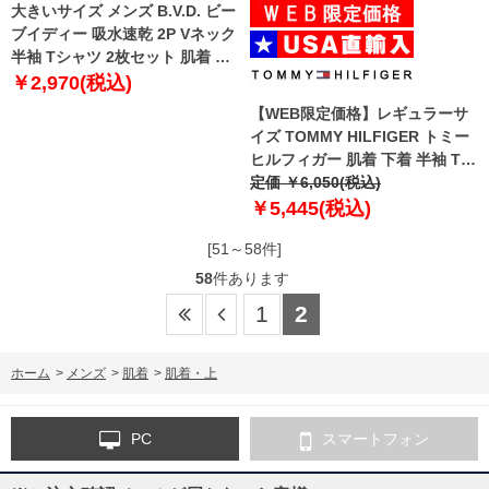
大きいサイズ メンズ B.V.D. ビー
ブイディー 吸水速乾 2P Vネック
半袖 Tシャツ 2枚セット 肌着 下
着 nb205b2p-b
￥2,970(税込)
【WEB限定価格】レギュラーサ
イズ TOMMY HILFIGER トミー
ヒルフィガー 肌着 下着 半袖 Tシ
ャツ クルーネック 3枚セット メ
定価 ￥6,050(税込)
ンズ USA直輸入 r09t3147
￥5,445(税込)
[51～58件]
58
件あります
1
2
ホーム
>
メンズ
>
肌着
>
肌着・上
PC
スマートフォン