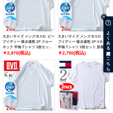
大きいサイズ メンズ B.V.D. ビー
大きいサイズ メンズ B.V.D. ビー
ブイディー 吸水速乾 2P クルー
ブイディー 吸水速乾 2P Vネック
ネック 半袖 Tシャツ 2枚セット
半袖 Tシャツ 2枚セット 肌着 下
肌着 下着 nb203b2p-b
着 nb205b2p
￥2,970(税込)
￥2,750(税込)