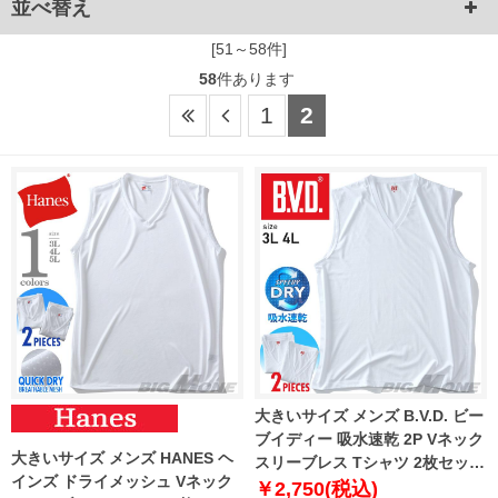
並べ替え
[51～58件]
58
件あります
1
2
大きいサイズ メンズ B.V.D. ビー
ブイディー 吸水速乾 2P Vネック
大きいサイズ メンズ HANES ヘ
スリーブレス Tシャツ 2枚セット
インズ ドライメッシュ Vネック
肌着 下着 nb200b2p
￥2,750(税込)