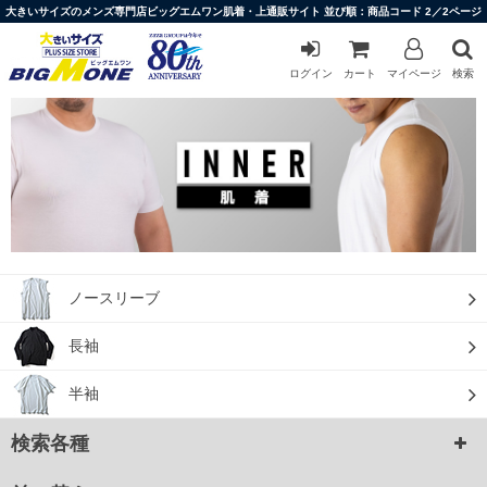
大きいサイズのメンズ専門店ビッグエムワン肌着・上通販サイト 並び順：商品コード 2／2ページ
ログイン
カート
マイページ
検索
ノースリーブ
長袖
半袖
検索各種