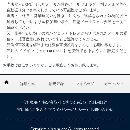
当店からのお送りしたメールが迷惑メールフォルダ・別フォルダ等へ
自動振り分けされてしまっている可能性がございます。
当店の、休日・営業時間外を除きご注文やご連絡をされて24時間以上
経過しても当店より返答が無い場合、迷惑メールフォルダ等を一度ご
確認ください。
又、携帯でのご注文の際パソコンアドレスから送信されたメールの受
信を、拒否設定にされていますとご連絡ができません。
受信拒否設定を解除または受信可能設定をよろしくお願い致します。
当店のドメイン【big-m-one.com】を受信できるようにご設定くださ
い。
お手数ではございますが、ご了承宜しくお願い致します。
詳細検索
新規登録
マイページ
カートの中
会社概要
/
特定商取引に基づく表記
/
ご利用規約
実店舗のご案内
/
プライバシーポリシー
/
お問い合わせ
Copyright a big m one All rights reserved.