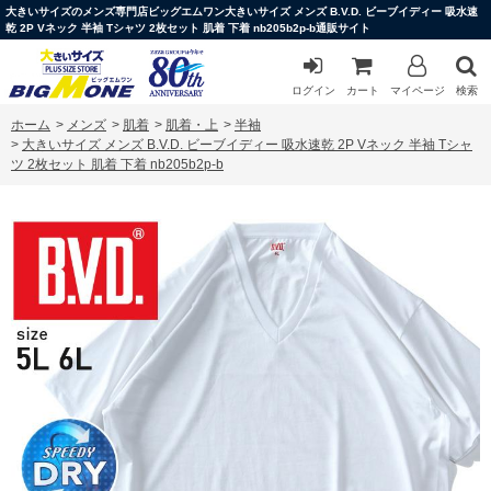
大きいサイズのメンズ専門店ビッグエムワン大きいサイズ メンズ B.V.D. ビーブイディー 吸水速
乾 2P Vネック 半袖 Tシャツ 2枚セット 肌着 下着 nb205b2p-b通販サイト
ログイン
カート
マイページ
検索
ホーム
>
メンズ
>
肌着
>
肌着・上
>
半袖
>
大きいサイズ メンズ B.V.D. ビーブイディー 吸水速乾 2P Vネック 半袖 Tシャ
ツ 2枚セット 肌着 下着 nb205b2p-b