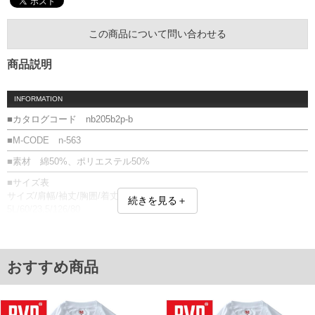
この商品について問い合わせる
商品説明
INFORMATION
■カタログコード nb205b2p-b
■M-CODE n-563
■素材 綿50%、ポリエステル50%
■サイズ表
サイズ/肩幅/袖丈/胸囲/着丈
続きを見る＋
5L/60/23.5/126/80
6L/63/24.5/130/82
単位はcm
※【返品交換について】
おすすめ商品
返品交換希望の方は、商品到着後1週間以内にご連絡ください。
下着(肌着)やワイシャツは商品の性質上、返品交換不可とさせて頂いております。予め
ご了承くださいませ。
※【ボトムの裾上げをご希望の場合】