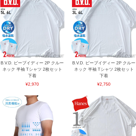
裾上げ料金は500円+税となります。
備考欄に股下●cmとご記入下さい。（裾上げ無料対象商品は1本につき税込6,000円以
上の品が対象。1本5,999円以下の商品は有料（500円+税）となります。）
出荷まで約1週間～20日間程お時間を頂く場合がございます。
尚、裾上げした商品は返品・交換不可となりますので、予めご了承下さい。
一部、お直しに対応出来ない商品がございます。(例：裾にファスナーや調節ひもが付
いている、極端なデザインが施されている等)
※商品によって若干のサイズの誤差がございます。また、お客様がご使用の環境（コ
ンピュータ画面）によって、商品の色味が若干異なる場合がございます。予めご了承
ください。
※当店での掲載商品は、実店鋪と在庫を共用しておりますので店頭での売り違い、店
舗からのお取り寄せ等により、お客様にご迷惑をお掛けしてしまう場合がございま
B.V.D. ビーブイディー 2P クルー
B.V.D. ビーブイディー 2P クルー
す。そのようなことがない様最大限に努めておりますが、もしあった場合速やかにご
ネック 半袖 Tシャツ 2枚セット
連絡させて頂きますので予めご了承ください。
ネック 半袖 Tシャツ 2枚セット
下着
下着
ITEM INTRODUCTION
¥2,970
¥2,750