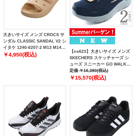
大きいサイズ メンズ CROCS サ
ンダル CLASSIC SANDAL V2 シ
イタケ 1240-6207-2 M13 M14
【ns623】大きいサイズ メンズ
M15
￥4,950(税込)
SKECHERS スケッチャーズ シ
ューズ スニーカー GO WALK
FLEX 春夏新作 216330ww
定価 ￥16,390(税込)
￥15,570(税込)