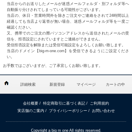
当店からのお送りしたメールが迷惑メールフォルダ・別フォルダ等へ
自動振り分けされてしまっている可能性がございます。
当店の、休日・営業時間外を除きご注文やご連絡をされて24時間以上
経過しても当店より返答が無い場合、迷惑メールフォルダ等を一度ご
確認ください。
又、携帯でのご注文の際パソコンアドレスから送信されたメールの受
信を、拒否設定にされていますとご連絡ができません。
受信拒否設定を解除または受信可能設定をよろしくお願い致します。
当店のドメイン【big-m-one.com】を受信できるようにご設定くださ
い。
お手数ではございますが、ご了承宜しくお願い致します。
詳細検索
新規登録
マイページ
カートの中
会社概要
/
特定商取引に基づく表記
/
ご利用規約
実店舗のご案内
/
プライバシーポリシー
/
お問い合わせ
Copyright a big m one All rights reserved.