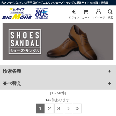
大きいサイズのメンズ専門店ビッグエムワンシューズ・サンダル通販サイト 並び順：発売日
ログイン
カート
マイページ
検索
検索各種
並べ替え
[1～50件]
142
件あります
1
2
3