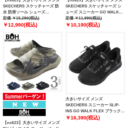
SKECHERS スケッチャーズ 防
SKECHERS スケッチャーズ シ
水 防滑ソール シューズ
ューズ スニーカー GO WALK
DRESTON-RAMSEY 春夏新作
定価 ￥15,290(税込)
FLEX-HANDS UP 春夏新作
定価 ￥11,990(税込)
205837
216324ww
￥12,990(税込)
￥10,190(税込)
大きいサイズ メンズ
SKECHERS スニーカー SLIP-
INS GO WALK FLEX ブラック
1240-6260-1 30 31
￥16,390(税込)
【ns623】大きいサイズ メンズ