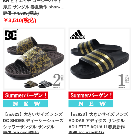
BH ビィエイチ コージーパッド
厚底 サンダル 春夏新作 bhsn-
260301
定価 ￥4,389(税込)
￥3,510(税込)
【ns623】大きいサイズ メンズ
【ns623】大きいサイズ メンズ
DC SHOES ディーシーシューズ
ADIDAS アディダス サンダル
シャワーサンダル サンダル
ADILETTE AQUA U 春夏新作
BOLSA 春夏新作 dm261021
定価 ￥3,960(税込)
eg1758
定価 ￥2,970(税込)