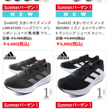
【ns623】大きいサイズ メンズ
【ns623】大きいサイズ メンズ
LINKATION ハンズフリー スリ
MIZUNO ミズノ エスペランザー
ッポン シューズ 靴 軽量 アスレ
3 ランニング シューズ スニーカ
ジャー スポーツウェア 春夏新作
定価 ￥5,489(税込)
ー 春夏新作 k1ga2606
定価 ￥6,930(税込)
lksn-269001
￥4,660(税込)
￥5,890(税込)