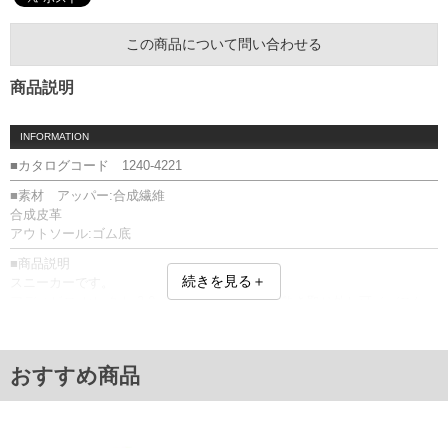
この商品について問い合わせる
商品説明
INFORMATION
■カタログコード 1240-4221
■素材 アッパー:合成繊維
合成皮革
アウトソール:ゴム底
■商品説明
続きを見る＋
スニーカーです。
アディゼロ セレクト 2.0／LIGHTSTRIKE／中敷き取り外し可／バスケッ
トボール／IE7870
■サイズ表
サイズ/適応/甲幅(外寸)
おすすめ商品
30/30/12.2
31/31/12.4
32/32/12.6
単位はcm