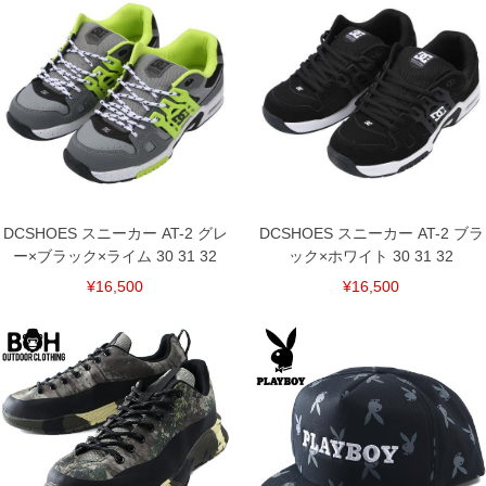
※【返品交換について】
返品交換希望の方は、商品到着後1週間以内にご連絡ください。
下着(肌着)やワイシャツは商品の性質上、返品交換不可とさせて頂いております。予め
ご了承くださいませ。
※【ボトムの裾上げをご希望の場合】
裾上げ料金は500円+税となります。
備考欄に股下●cmとご記入下さい。（裾上げ無料対象商品は1本につき税込6,000円以
上の品が対象。1本5,999円以下の商品は有料（500円+税）となります。）
出荷まで約1週間～20日間程お時間を頂く場合がございます。
尚、裾上げした商品は返品・交換不可となりますので、予めご了承下さい。
一部、お直しに対応出来ない商品がございます。(例：裾にファスナーや調節ひもが付
DCSHOES スニーカー AT-2 グレ
DCSHOES スニーカー AT-2 ブラ
いている、極端なデザインが施されている等)
ー×ブラック×ライム 30 31 32
ック×ホワイト 30 31 32
※商品によって若干のサイズの誤差がございます。また、お客様がご使用の環境（コ
ンピュータ画面）によって、商品の色味が若干異なる場合がございます。予めご了承
¥16,500
¥16,500
ください。
※当店での掲載商品は、実店鋪と在庫を共用しておりますので店頭での売り違い、店
舗からのお取り寄せ等により、お客様にご迷惑をお掛けしてしまう場合がございま
す。そのようなことがない様最大限に努めておりますが、もしあった場合速やかにご
連絡させて頂きますので予めご了承ください。
DETAIL