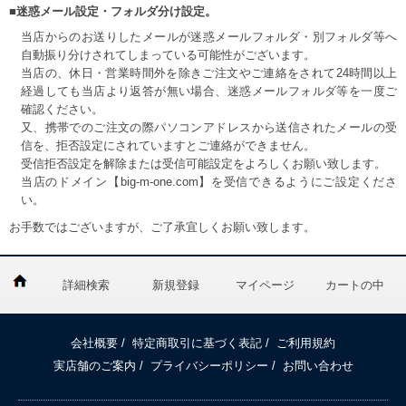
■迷惑メール設定・フォルダ分け設定。
当店からのお送りしたメールが迷惑メールフォルダ・別フォルダ等へ
自動振り分けされてしまっている可能性がございます。
当店の、休日・営業時間外を除きご注文やご連絡をされて24時間以上
経過しても当店より返答が無い場合、迷惑メールフォルダ等を一度ご
確認ください。
又、携帯でのご注文の際パソコンアドレスから送信されたメールの受
信を、拒否設定にされていますとご連絡ができません。
受信拒否設定を解除または受信可能設定をよろしくお願い致します。
当店のドメイン【big-m-one.com】を受信できるようにご設定くださ
い。
お手数ではございますが、ご了承宜しくお願い致します。
詳細検索
新規登録
マイページ
カートの中
会社概要
/
特定商取引に基づく表記
/
ご利用規約
実店舗のご案内
/
プライバシーポリシー
/
お問い合わせ