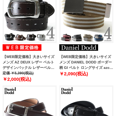
【WEB限定価格】大きいサイズ
【WEB限定価格】大きいサイズ
メンズ AZ DEUX レザー ベルト
メンズ DANIEL DODD ボーダー
デザインバックル レザーベルト
柄 GI ベルト ロングサイズ azcl-
ロングサイズ ybm-3y 緊急セー
定価 ￥5,390(税込)
21dd13
￥2,090(税込)
ル
￥2,000(税込)