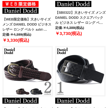
【SB0322】大きいサイズ メンズ
DANIEL DODD スクエアバック
【WEB限定価格】大きいサイズ
ル ビジネス レザー ロング ベル
メンズ DANIEL DODD ビジネス
ト ロングサイズ azbl-249001
定価 ￥4,389(税込)
レザー ロング ベルト azbl-
￥3,730(税込)
219005
定価 ￥4,389(税込)
￥3,330(税込)