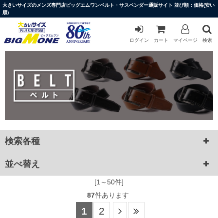
大きいサイズのメンズ専門店ビッグエムワンベルト・サスペンダー通販サイト 並び順：価格(安い
順)
ログイン
カート
マイページ
検索
検索各種
並べ替え
[1～50件]
87
件あります
1
2