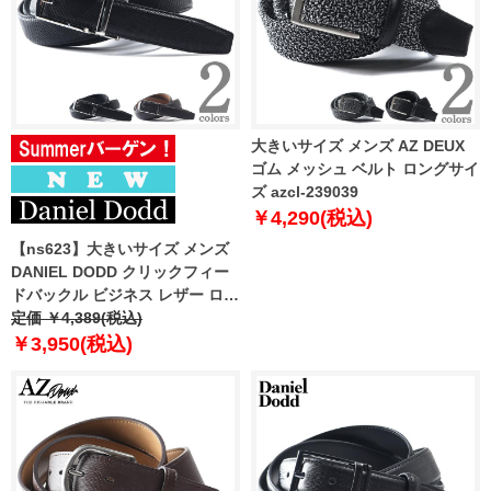
大きいサイズ メンズ AZ DEUX
ゴム メッシュ ベルト ロングサイ
ズ azcl-239039
￥4,290(税込)
【ns623】大きいサイズ メンズ
DANIEL DODD クリックフィー
ドバックル ビジネス レザー ロン
グ ベルト ロングサイズ 春夏新作
定価 ￥4,389(税込)
azbl-269006
￥3,950(税込)