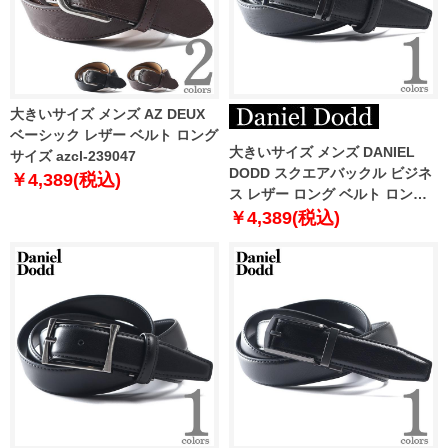
大きいサイズ メンズ AZ DEUX
ベーシック レザー ベルト ロング
大きいサイズ メンズ DANIEL
サイズ azcl-239047
DODD スクエアバックル ビジネ
￥4,389(税込)
ス レザー ロング ベルト ロング
サイズ azbl-259002
￥4,389(税込)