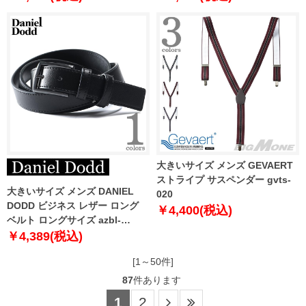
大きいサイズ メンズ GEVAERT
ストライプ サスペンダー gvts-
大きいサイズ メンズ DANIEL
020
DODD ビジネス レザー ロング
￥4,400(税込)
ベルト ロングサイズ azbl-
229011
￥4,389(税込)
[1～50件]
87
件あります
1
2