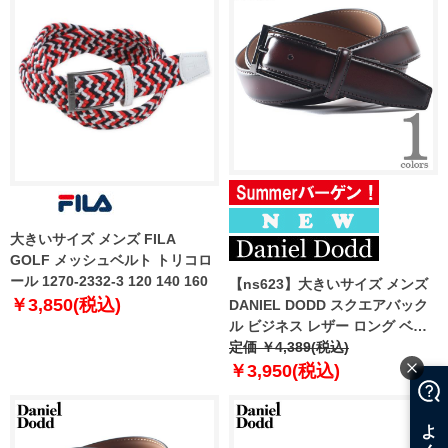
大きいサイズ メンズ FILA
GOLF メッシュベルト トリコロ
ール 1270-2332-3 120 140 160
【ns623】大きいサイズ メンズ
￥3,850(税込)
DANIEL DODD スクエアバック
ル ビジネス レザー ロング ベル
ト ロングサイズ 春夏新作 azbl-
定価 ￥4,389(税込)
269001
￥3,950(税込)