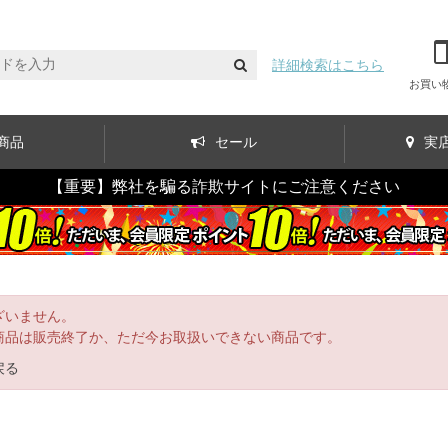
詳細検索はこちら
お買い
商品
セール
実
【重要】弊社を騙る詐欺サイトにご注意ください
ざいません。
商品は販売終了か、ただ今お取扱いできない商品です。
戻る