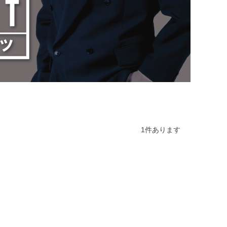
1
件あります