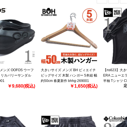
メンズ OOFOS ウーフ
大きいサイズ メンズ BH ビィエイチ
【ns623】大
ル リカバリーサンダル
ビッグサイズ 木製 ハンガー 5本組 幅
ERA ニューエ
01
約50cm 春夏新作 bhhg-269001
半袖 Tシャツ CH
定
￥9,680(税込)
￥1,650(税込)
BLACK OVERSI
直輸入 607715