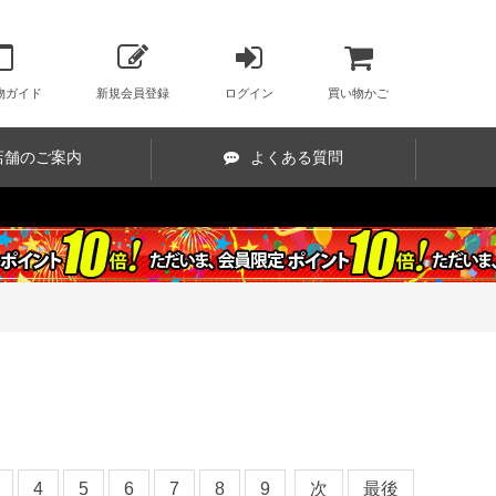
物ガイド
新規会員登録
ログイン
買い物かご
店舗のご案内
よくある質問
4
5
6
7
8
9
次
最後