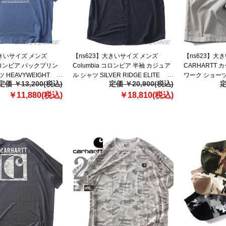
大きいサイズ メンズ
【ns623】大きいサイズ メンズ
【ns623】大
 コロンビア バックプリン
Columbia コロンビア 半袖 カジュア
CARHARTT
 HEAVYWEIGHT
ル シャツ SILVER RIDGE ELITE
ワーク ショーツ
定価 ￥13,200(税込)
定価 ￥20,900(税込)
定
 USA直輸入 2155061
SHORT SLEEVE WOVEN USA直輸
ーフパンツ CANV
￥11,880(税込)
入 2164521
￥18,810(税込)
SHORT USA直