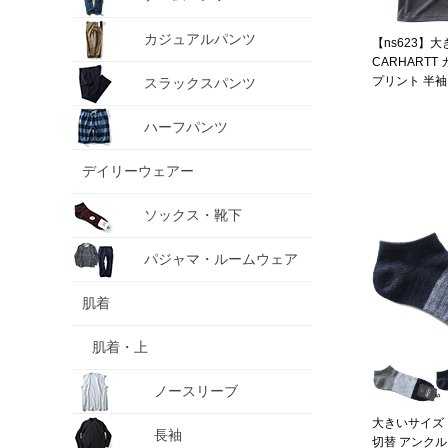
カジュアルパンツ
【ns623】
CARHART
プリント 半袖 
スラックスパンツ
RELAXED BL
USA直輸入 10
ハーフパンツ
デイリーウェアー
ソックス・靴下
パジャマ・ルームウェア
肌着
肌着・上
ノースリーブ
大きいサイズ メ
長袖
切替 アンクル