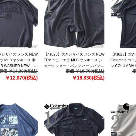
大きいサイズ メンズ NEW
【ns623】大きいサイズ メンズ NEW
【ns623】大
ラ MLB ヤンキース 半
ERA ニューエラ MLB ヤンキース シ
Columbia 
B WASHED NEW
ョーツ ショートパンツ ハーフパンツ
ツ COLUMBIA 
定価 ￥14,300(税込)
定価 ￥18,700(税込)
定
ES T-SHIRT USA直輸
MLB WASHED NEW YORK
入 1990401
￥12,870(税込)
YANKEES T-SHIRT USA直輸入
￥16,830(税込)
60771649