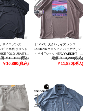
きいサイズ メンズ
【ns623】大きいサイズ メンズ
コロンビア 半袖 ポロシャ
Columbia コロンビア バックプリン
HIKE POLO USA直輸
ト 半袖 Tシャツ HEAVYWEIGHT
価 ￥12,100(税込)
定価 ￥13,200(税込)
BACK GRAPHIC TEE USA直輸入
￥10,890(税込)
2155041
￥11,880(税込)