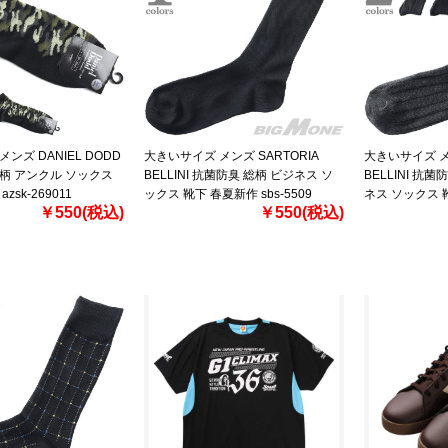
ンズ DANIEL DODD
大きいサイズ メンズ SARTORIA
大きいサイズ メン
柄 アンクル ソックス
BELLINI 抗菌防臭 総柄 ビジネス ソ
BELLINI 抗
zsk-269011
ックス 靴下 春夏新作 sbs-5509
ネス ソックス 靴
￥550(税込)
￥550(税込)
5510