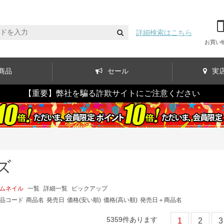
詳細検索はこちら
お買い
商品
セール
実
【重要】弊社を騙る詐欺サイトにご注意ください
ズ
ムネイル
一覧
詳細一覧
ピックアップ
品コード
商品名
発売日
価格(安い順)
価格(高い順)
発売日＋商品名
5359
件あります
1
2
3