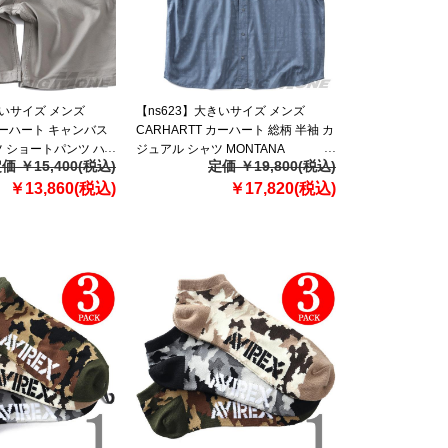
きいサイズ メンズ
【ns623】大きいサイズ メンズ
 カーハート キャンバス
CARHARTT カーハート 総柄 半袖 カ
 ショートパンツ ハ
ジュアル シャツ MONTANA
価 ￥15,400(税込)
定価 ￥19,800(税込)
AS UTILITY WORK
BOZEMAN RELAXED SHORT
輸入 103652
￥13,860(税込)
SLEEVE PLAID SHIRT USA直輸入
￥17,820(税込)
107284