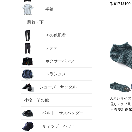
作 81743100
半袖
肌着・下
その他肌着
ステテコ
ボクサーパンツ
トランクス
シューズ・サンダル
大きいサイズ メ
小物・その他
揃えスラブ風 
下 春夏新作 81
ベルト・サスペンダー
キャップ・ハット