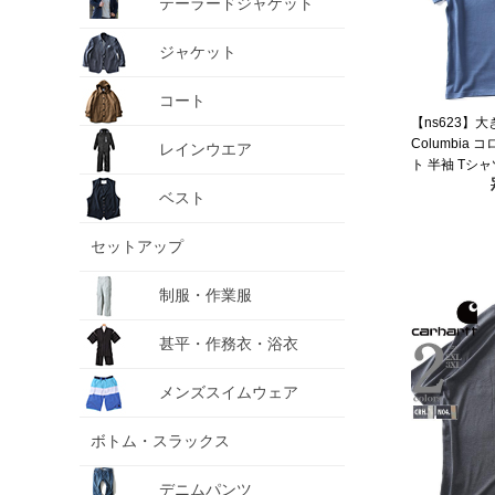
テーラードジャケット
ジャケット
コート
【ns623】
Columbia
レインウエア
ト 半袖 Tシャツ
ICONIC TEE
ベスト
セットアップ
制服・作業服
甚平・作務衣・浴衣
メンズスイムウェア
ボトム・スラックス
デニムパンツ