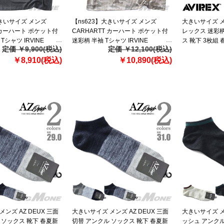
大きいサイズ メンズ
【ns623】大きいサイズ メンズ
大きいサイズ メン
T カーハート ポケット付
CARHARTT カーハート ポケット付
レックス 迷彩柄
Tシャツ IRVINE
迷彩柄 半袖 Tシャツ IRVINE
ス 靴下 3枚組 春
定価 ￥9,900(税込)
定価 ￥12,100(税込)
OCK CAMO T-SHIRT
RELAXED CAMO T-SHIRT USA直輸
7296
￥8,910(税込)
入 107298
￥10,890(税込)
ンズ AZ DEUX 三面
大きいサイズ メンズ AZ DEUX 三面
大きいサイズ メン
 ソックス 靴下 春夏新
切替 アンクル ソックス 靴下 春夏新
ッシュ アンクル