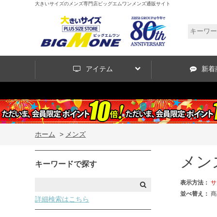
大きいサイズのメンズ専門店ビッグエムワンメンズ通販サイト
アイテム
新着
ホーム
>
メンズ
メン
キーワードで探す
表示方法：
サ
並べ替え：
商
詳細検索はこちら