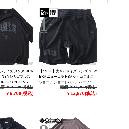
きいサイズ メンズ NEW
【ns623】大きいサイズ メンズ NEW
ラ NBA シカゴブルズ
ERA ニューエラ NBA シカゴブルズ
ICAGO BULLS NBA
ショーツ ショートパンツ ハーフパン
価 ￥10,780(税込)
定価 ￥14,300(税込)
ZED T-SHIRT USA
ツ NBA CHICAGO BULLS BLACK
23
￥9,700(税込)
SHORTS USA直輸入 60771533
￥12,870(税込)