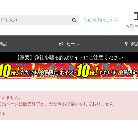
詳細検索はこちら
お買い
商品
セール
実
【重要】弊社を騙る詐欺サイトにご注意ください
ざいません。
商品ページは販売終了か、ただ今お取扱いをしておりません。
戻る