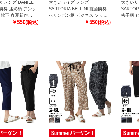
メンズ DANIEL
大きいサイズ メンズ
大きいサ
菌防臭 迷彩柄 アンク
SARTORIA BELLINI 抗菌防臭
SARTOR
 靴下 春夏新作
へリンボン柄 ビジネス ソック
格子柄 
1
ス 靴下 春夏新作 sbs-5510
春夏新作 s
￥550(税込)
￥550(税込)