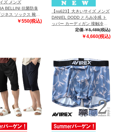
イズ メンズ
IA BELLINI 抗菌防臭
【ns623】大きいサイズ メンズ
ビジネス ソックス 靴下
DANIEL DODD とろみ冷感 ト
bs-5511
￥550(税込)
ッパー カーディガン 接触冷感
高ストレッチ 春夏新作 tkzz25-
定価 ￥5,489(税込)
3 【fre】
￥4,660(税込)