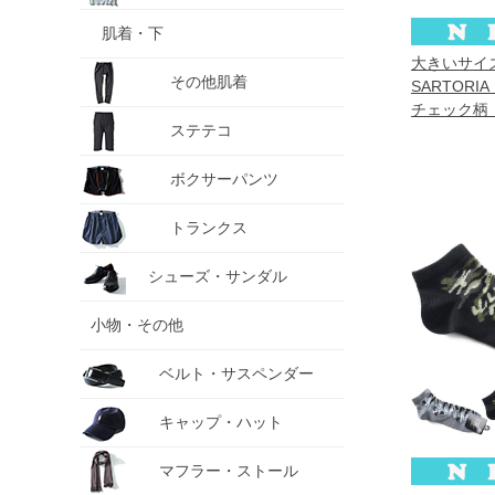
肌着・下
大きいサイ
その他肌着
SARTORIA
チェック柄 
ステテコ
靴下 春夏新作 
ボクサーパンツ
トランクス
シューズ・サンダル
小物・その他
ベルト・サスペンダー
キャップ・ハット
マフラー・ストール