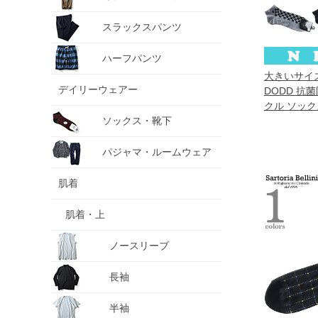
スラックスパンツ
ハーフパンツ
大きいサイズ 
デイリーウェアー
DODD 抗
クル ソック
ソックス・靴下
azsk-26900
パジャマ・ルームウェア
肌着
肌着・上
ノースリーブ
長袖
半袖