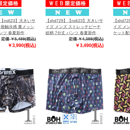
】【ns623】大きいサ
【shd729】【ns623】大きいサ
【shd7
 接触冷感 裏メッシ
イズ メンズ ストレッチピーチ
イズ メ
パンツ 春夏新作
総柄 7分丈 パンツ 春夏新作
ケット配
【fre】
定価 ￥5,489(税込)
302249az 【fre】
定価 ￥4,389(税込)
パンツ 
302252a
￥3,990(税込)
￥3,490(税込)