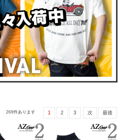
269
件あります
1
2
3
次
最後