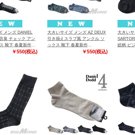
メンズ DANIEL
大きいサイズ メンズ AZ DEUX
大きいサ
菌防臭 チェック アン
引き揃えスラブ風 アンクル ソ
SARTOR
ス 靴下 春夏新作
ックス 靴下 春夏新作
総柄 ビ
7
81743500
夏新作 sb
￥550(税込)
￥550(税込)