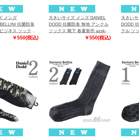
ズ メンズ
大きいサイズ メンズ DANIEL
大きいサイ
 BELLINI 抗菌防臭
DODD 抗菌防臭 無地 アンクル
DODD 
ビジネス ソックス
ソックス 靴下 春夏新作 azsk-
クル ソ
sbs-5513
269008
azsk-26
￥550(税込)
￥550(税込)