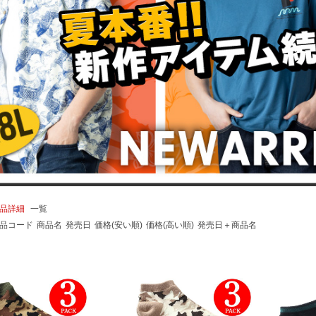
品詳細
一覧
品コード
商品名
発売日
価格(安い順)
価格(高い順)
発売日＋商品名