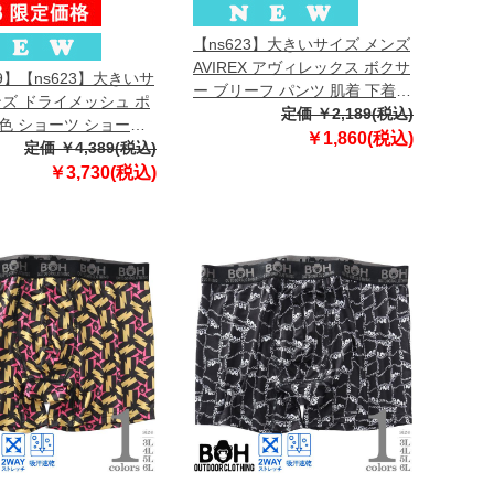
【ns623】大きいサイズ メンズ
AVIREX アヴィレックス ボクサ
29】【ns623】大きいサ
ー ブリーフ パンツ 肌着 下着
ンズ ドライメッシュ ポ
春夏新作 81622500
定価 ￥2,189(税込)
色 ショーツ ショート
￥1,860(税込)
ハーフパンツ 春夏新作
定価 ￥4,389(税込)
z 【fre】
￥3,730(税込)