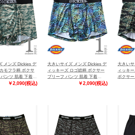
メンズ Dickies デ
大きいサイズ メンズ Dickies デ
大きいサイ
カモフラ柄 ボクサ
ィッキーズ ロゴ総柄 ボクサー
ィッキー
 パンツ 肌着 下着
ブリーフ パンツ 肌着 下着
ボクサー
80212700
下着 805
￥2,090(税込)
￥2,090(税込)