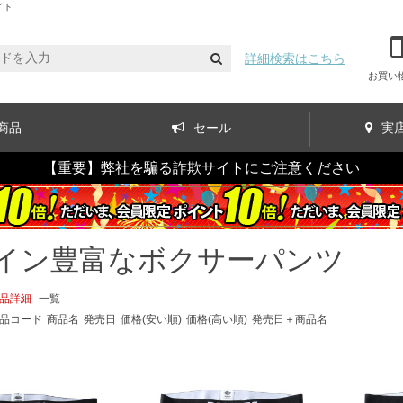
イト
詳細検索はこちら
お買い
商品
セール
実
【重要】弊社を騙る詐欺サイトにご注意ください
イン豊富なボクサーパンツ
品詳細
一覧
品コード
商品名
発売日
価格(安い順)
価格(高い順)
発売日＋商品名