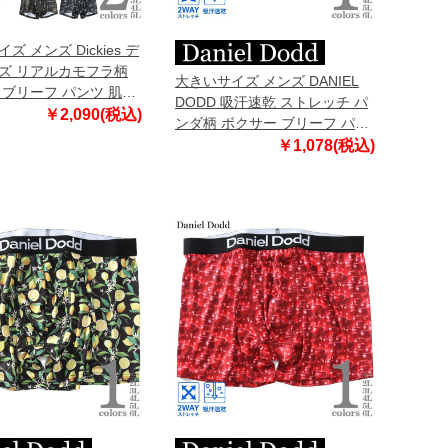
ズ メンズ Dickies デ
ズ リアルカモフラ柄
大きいサイズ メンズ DANIEL
 ブリーフ パンツ 肌着
DODD 吸汗速乾 ストレッチ パ
36700
￥2,090(税込)
ンダ柄 ボクサー ブリーフ パン
ツ 肌着 下着 azup-259004
￥1,078(税込)