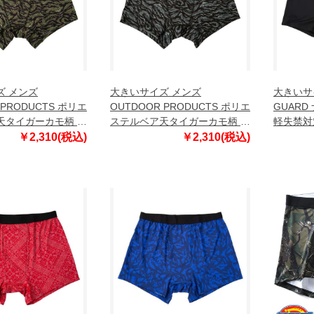
ズ メンズ
大きいサイズ メンズ
大きいサイ
 PRODUCTS ポリエ
OUTDOOR PRODUCTS ポリエ
GUARD
天タイガーカモ柄 ボ
ステルベア天タイガーカモ柄 ボ
軽失禁対
ツ ブラック×カーキ
クサーパンツ ブラック×チャコ
ラック 124
￥2,310(税込)
￥2,310(税込)
1 3L 4L 5L 6L 7L
ール 1249-6222-2 3L 4L 5L 6L
7L 8L
7L 8L