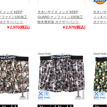
 メンズ KEEP
大きいサイズ メンズ KEEP
大きいサイ
ナノファイン100加工
GUARD ナノファイン100加工
ィッキー
ボクサーパンツ レ
軽失禁対策 ボクサーパンツ ブ
ボクサー
 1249-6210-3
ルー変形ハート 1249-6210-4
下着 814
￥2,970(税込)
￥2,970(税込)
 8L
4L 5L 6L 7L 8L