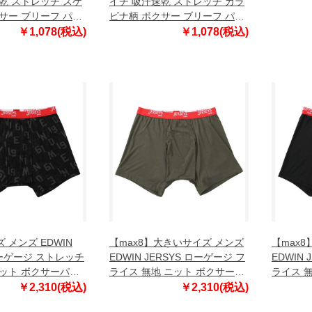
乾 ストレッチ スケ
イチ 吸汗速乾 ストレッチ カラ
ック 1249
サー ブリーフ パン
ビナ柄 ボクサー ブリーフ パン
7L 8L
bhup-259013
ツ 肌着 下着 bhup-259014
￥1,078(税込)
￥1,078(税込)
 メンズ EDWIN
【max8】大きいサイズ メンズ
【max
ローゲージ ストレッチ
EDWIN JERSYS ローゲージ フ
EDWIN
ット ボクサーパン
ライス 無地 ニット ボクサーパ
ライス 
49-5321-2 3L 4L
ンツ ダークカーキ 1249-5320-
ンツ ブラッ
￥2,310(税込)
￥2,310(税込)
1 3L 4L 5L 6L 7L 8L
4L 5L 6L