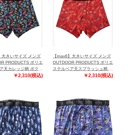
8】大きいサイズ メンズ
【max8】大きいサイズ メンズ
OR PRODUCTS ポリエ
OUTDOOR PRODUCTS ポリエ
ア天カレッジ柄 ボクサ
ステルベア天スプラッシュ柄 ボ
ブラック 1249-5303-
クサーパンツ レッド 1249-
￥2,310(税込)
￥2,310(税込)
5L 6L 7L 8L
5304-1 3L 4L 5L 6L 7L 8L