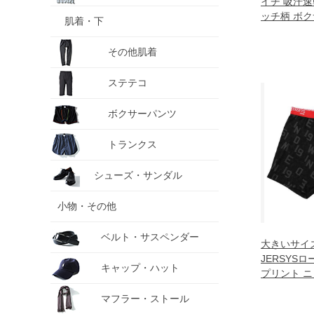
イチ 吸汗速
ッチ柄 ボク
肌着・下
ツ 肌着 下着 
その他肌着
ステテコ
ボクサーパンツ
トランクス
シューズ・サンダル
小物・その他
ベルト・サスペンダー
大きいサイズ
JERSYS
キャップ・ハット
プリント ニ
ツ ブラック 12
マフラー・ストール
5L 6L 7L 8L