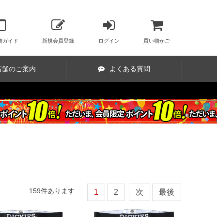
物ガイド
新規会員登録
ログイン
買い物かご
店舗のご案内
よくある質問
159
件あります
1
2
次
最後