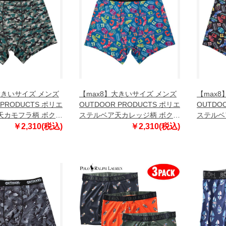
大きいサイズ メンズ
【max8】大きいサイズ メンズ
【max
 PRODUCTS ポリエ
OUTDOOR PRODUCTS ポリエ
OUTDO
天カモフラ柄 ボクサ
ステルベア天カレッジ柄 ボクサ
ステルベ
キカモ 1249-
ーパンツ ブルー 1249-5303-1
ーパンツ 
￥2,310(税込)
￥2,310(税込)
L 5L 6L 7L 8L
3L 4L 5L 6L 7L 8L
2 3L 4L 