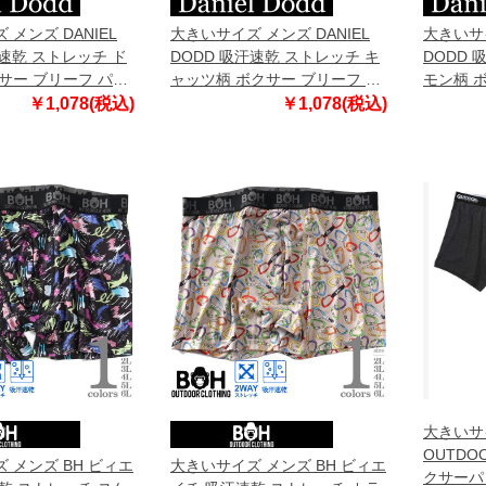
メンズ DANIEL
大きいサイズ メンズ DANIEL
大きいサイ
汗速乾 ストレッチ ド
DODD 吸汗速乾 ストレッチ キ
DODD 
サー ブリーフ パン
ャッツ柄 ボクサー ブリーフ パ
モン柄 
azup-259005
ンツ 肌着 下着 azup-259006
ツ 肌着 下
￥1,078(税込)
￥1,078(税込)
大きいサ
OUTDOO
 メンズ BH ビィエ
大きいサイズ メンズ BH ビィエ
クサーパ