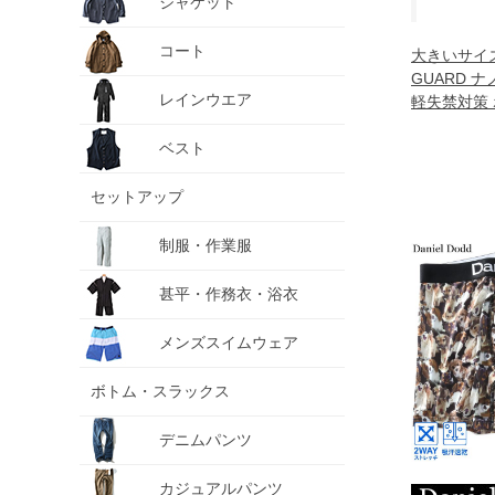
ジャケット
コート
大きいサイズ
GUARD 
レインウエア
軽失禁対策 
ッドペイズリー
ベスト
4L 5L 6L 7L
セットアップ
制服・作業服
甚平・作務衣・浴衣
メンズスイムウェア
ボトム・スラックス
デニムパンツ
カジュアルパンツ