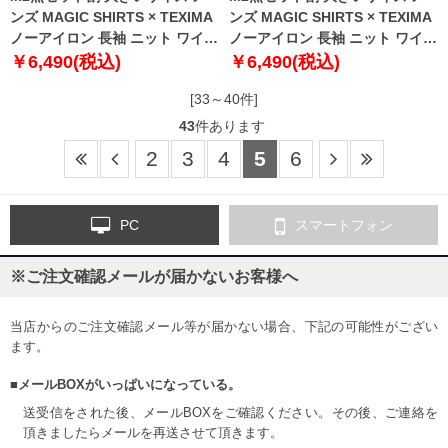
ンズ MAGIC SHIRTS × TEXIMA
ンズ MAGIC SHIRTS × TEXIMA
ノーアイロン 長袖 ニット ワイシ
ノーアイロン 長袖 ニット ワイシ
ャツ セミワイド 吸水速乾 ストレ
ャツ セミワイド 吸水速乾 ストレ
￥6,490(税込)
￥6,490(税込)
ッチ 日本製生地使用 ms-
ッチ 日本製生地使用 ms-
[33～40件]
229014sw
229006sw
43
件あります
2
3
4
5
6
PC
スマートフォン
※ご注文確認メールが届かないお客様へ
当店からのご注文確認メール等が届かない場合、下記の可能性がござい
ます。
■メールBOXがいっぱいになっている。
送受信をされた後、メールBOXをご確認ください。その後、ご連絡を
頂きましたらメールを再送させて頂きます。