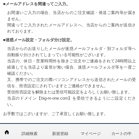
■メールアドレスを間違ってご入力。
お間違いご入力の場合、当店からのご注文確認・発送ご案内等が届き
ません。
間違ってご入力されたメールアドレスへ、当店からのご案内が送信さ
れております。
■迷惑メール設定・フォルダ分け設定。
当店からのお送りしたメールが迷惑メールフォルダ・別フォルダ等へ
自動振り分けされてしまっている可能性がございます。
当店の、休日・営業時間外を除きご注文やご連絡をされて24時間以上
経過しても当店より返答が無い場合、迷惑メールフォルダ等を一度ご
確認ください。
又、携帯でのご注文の際パソコンアドレスから送信されたメールの受
信を、拒否設定にされていますとご連絡ができません。
受信拒否設定を解除または受信可能設定をよろしくお願い致します。
当店のドメイン【big-m-one.com】を受信できるようにご設定くださ
い。
お手数ではございますが、ご了承宜しくお願い致します。
詳細検索
新規登録
マイページ
カートの中