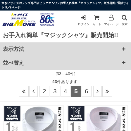
大きいサイズのメンズ専門店ビッグエムワンお手入れ簡単『マジックシャツ』販売開始!!通販サイ
ト 5／6ページ
ログイン
カート
マイページ
検索
お手入れ簡単『マジックシャツ』販売開始!!
表示方法
並べ替え
[33～40件]
43
件あります
2
3
4
5
6