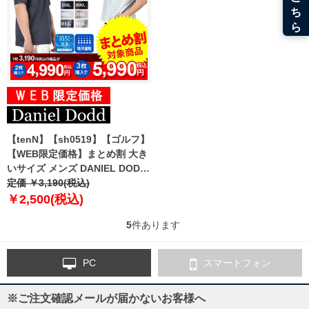
【tenN】【sh0519】【ゴルフ】
【WEB限定価格】まとめ割 大き
いサイズ メンズ DANIEL DODD
無地 半袖 スポーツ ポロシャツ
定価 ￥3,190(税込)
吸汗速乾 azpr-009008
￥2,500(税込)
5
件あります
PC
スマートフォン
※ご注文確認メールが届かないお客様へ