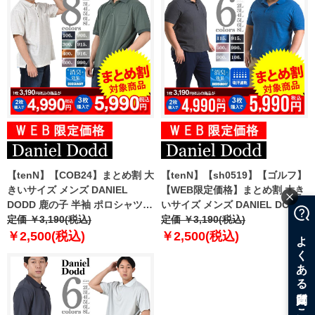
【tenN】【COB24】まとめ割 大
【tenN】【sh0519】【ゴルフ】
きいサイズ メンズ DANIEL
【WEB限定価格】まとめ割 大き
DODD 鹿の子 半袖 ポロシャツ
いサイズ メンズ DANIEL DODD
azpr-230227
定価 ￥3,190(税込)
吸汗速乾 鹿の子 半袖 ポロシャツ
定価 ￥3,190(税込)
azpr-009010
￥2,500(税込)
￥2,500(税込)