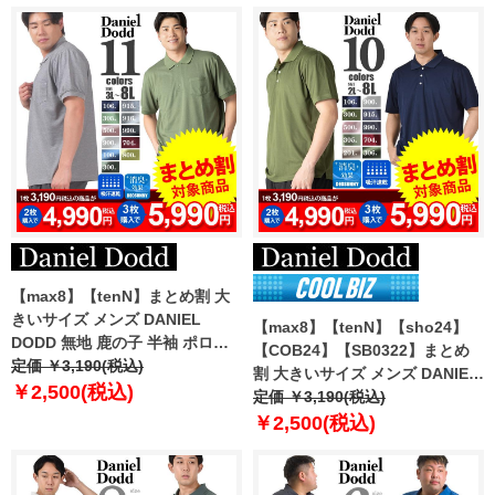
【max8】【tenN】まとめ割 大
きいサイズ メンズ DANIEL
【max8】【tenN】【sho24】
DODD 無地 鹿の子 半袖 ポロシ
【COB24】【SB0322】まとめ
ャツ 吸汗速乾 azpr-009020s
定価 ￥3,190(税込)
割 大きいサイズ メンズ DANIEL
【t2501】
￥2,500(税込)
DODD 吸汗速乾 半袖 無地 スポ
定価 ￥3,190(税込)
ーツ ポロシャツ azpr-009008h
￥2,500(税込)
【fre】