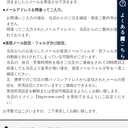
頂きましたらメールを再送させて頂きます。
■メールアドレスを間違ってご入力。
お間違いご入力の場合、当店からのご注文確認・発送ご案内等が届き
ません。
間違ってご入力されたメールアドレスへ、当店からのご案内が送信さ
れております。
■迷惑メール設定・フォルダ分け設定。
当店からのお送りしたメールが迷惑メールフォルダ・別フォルダ等へ
自動振り分けされてしまっている可能性がございます。
当店の、休日・営業時間外を除きご注文やご連絡をされて24時間以上
経過しても当店より返答が無い場合、迷惑メールフォルダ等を一度ご
確認ください。
又、携帯でのご注文の際パソコンアドレスから送信されたメールの受
信を、拒否設定にされていますとご連絡ができません。
受信拒否設定を解除または受信可能設定をよろしくお願い致します。
当店のドメイン【big-m-one.com】を受信できるようにご設定くださ
い。
お手数ではございますが、ご了承宜しくお願い致します。