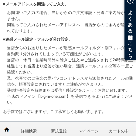
■メールアドレスを間違ってご入力。
お間違いご入力の場合、当店からのご注文確認・発送ご案内等が届き
ません。
間違ってご入力されたメールアドレスへ、当店からのご案内が送信さ
れております。
■迷惑メール設定・フォルダ分け設定。
当店からのお送りしたメールが迷惑メールフォルダ・別フォルダ等へ
自動振り分けされてしまっている可能性がございます。
当店の、休日・営業時間外を除きご注文やご連絡をされて24時間以上
経過しても当店より返答が無い場合、迷惑メールフォルダ等を一度ご
確認ください。
又、携帯でのご注文の際パソコンアドレスから送信されたメールの受
信を、拒否設定にされていますとご連絡ができません。
受信拒否設定を解除または受信可能設定をよろしくお願い致します。
当店のドメイン【big-m-one.com】を受信できるようにご設定くださ
い。
お手数ではございますが、ご了承宜しくお願い致します。
詳細検索
新規登録
マイページ
カートの中