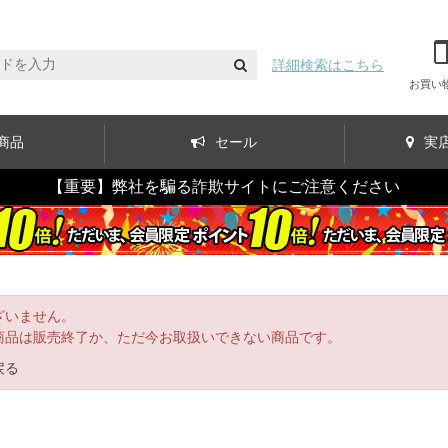
詳細検索はこちら
お買い
商品
セール
実
【重要】弊社を騙る詐欺サイトにご注意ください
ざいません。
商品は販売終了か、ただ今お取扱いできない商品です。
戻る