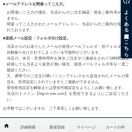
■メールアドレスを間違ってご入力。
お間違いご入力の場合、当店からのご注文確認・発送ご案内等が届き
ません。
間違ってご入力されたメールアドレスへ、当店からのご案内が送信さ
れております。
■迷惑メール設定・フォルダ分け設定。
当店からのお送りしたメールが迷惑メールフォルダ・別フォルダ等へ
自動振り分けされてしまっている可能性がございます。
当店の、休日・営業時間外を除きご注文やご連絡をされて24時間以上
経過しても当店より返答が無い場合、迷惑メールフォルダ等を一度ご
確認ください。
又、携帯でのご注文の際パソコンアドレスから送信されたメールの受
信を、拒否設定にされていますとご連絡ができません。
受信拒否設定を解除または受信可能設定をよろしくお願い致します。
当店のドメイン【big-m-one.com】を受信できるようにご設定くださ
い。
お手数ではございますが、ご了承宜しくお願い致します。
詳細検索
新規登録
マイページ
カートの中