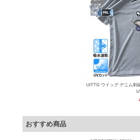
限に努めておりますが、もしあった場合
※【ボトムの裾上げをご希望の場合】
裾上げ料金は500円+税となります。
ご注意
備考欄に股下●cmとご記入下さい。（裾上
1本5,999円以下の商品は有料（500円+
出荷まで約1週間～20日間程お時間を頂
尚、裾上げした商品は返品・交換不可と
一部、お直しに対応出来ない商品がござい
端なデザインが施されている等)
※【返品交換について】
返品交換希望の方は、商品到着後1週間以
下着(肌着)やワイシャツは商品の性質上
UITTG ウイッグ デニム
いませ。
U
ITEM INTRODUCTION
おすすめ商品