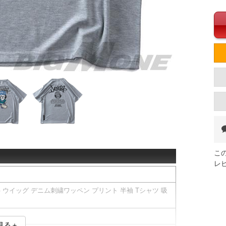
こ
レ
TG ウイッグ デニム刺繍ワッペン プリント 半袖 Tシャツ 吸
見る＋