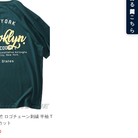
竺 ロゴチェーン刺繍 半袖 T
カット
0