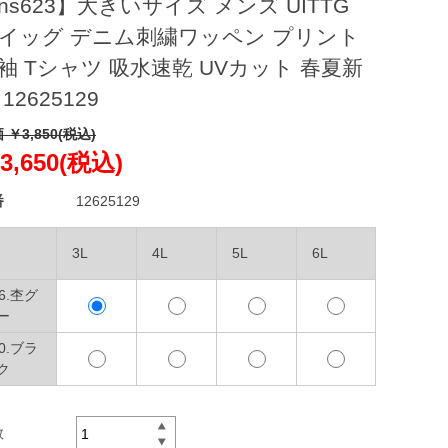
ns623】大きいサイズ メンズ UITTG
イッグ デニム刺繍ワッペン プリント
袖 Tシャツ 吸水速乾 UVカット 春夏新
 12625129
 ￥3,850(税込)
3,650(税込)
番
12625129
3L
4L
5L
6L
16.杢グ
ー
90.ブラ
ク
数