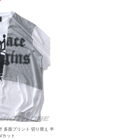
竺 多面プリント 切り替え 半
UVカット