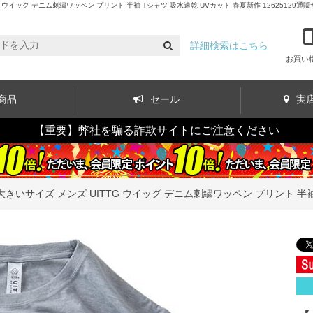
ウイッグ デニム刺繍ワッペン プリント 半袖 Tシャツ 吸水速乾 UVカット 春夏新作 12625129通
詳細検索はこちら
お買い
商品
セール
実
【重要】弊社を騙る詐欺サイトにご注意ください
】大きいサイズ メンズ UITTG ウイッグ デニム刺繍ワッペン プリント 半袖 