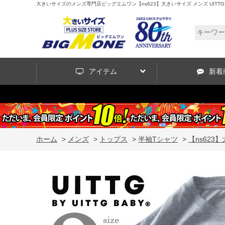
大きいサイズのメンズ専門店ビッグエムワン【ns623】大きいサイズ メンズ UITTG 
アイテム
新着
ホーム
>
メンズ
>
トップス
>
半袖Tシャツ
>
【ns623