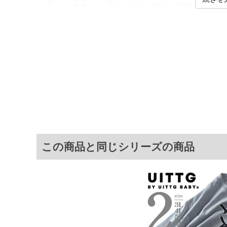
素材
ポリエステル65%、綿35%
カラー展開
【グレー】【ブラック】
サイズ展開
【3L】【4L】【5L】【6L】
サ
サイズ
肩幅
3L
57
4L
59
5L
61
6L
63
この商品と同じシリーズの商品
※商品によって若干のサイズの誤差がご
面）によって、商品の色味が若干異なる
※上記サイズが実際の商品に付いている
商品付属タグの記載もご確認下さい。
※当店での掲載商品は、実店鋪と在庫を
寄せ等により、お客様にご迷惑をお掛け