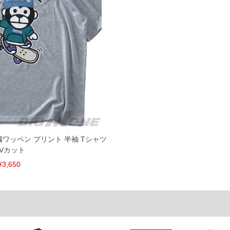
速やかにご連絡させて頂きますので予めご了承ください。
げ無料対象商品は1本につき税込6,000円以上の品が対象。
税）となります。）
く場合がございます。
なりますので、予めご了承下さい。
ます。(例：裾にファスナーや調節ひもが付いている、極
内にご連絡ください。
、返品交換不可とさせて頂いております。予めご了承くださ
刺繍ワッペン プリント 半袖 Tシャツ
Vカット
¥3,650