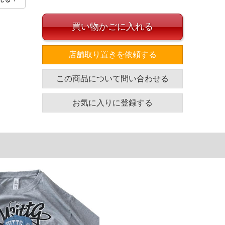
買い物かごに入れる
店舗取り置きを依頼する
イズ
この商品について問い合わせる
袖丈
胸囲
着丈
25
128
77
お気に入りに登録する
26
134
81
27
140
83
28
146
83
単位はcm
ざいます。また、お客様がご使用の環境（コンピュータ画
場合がございます。予めご了承ください。
タグのサイズ表記と異なる場合があります。お取り扱い前に
共用しておりますので店頭での売り違い、店舗からのお取り
してしまう場合がございます。そのようなことがない様最大