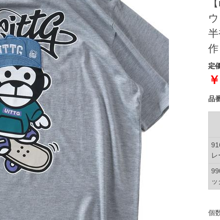
【
ウ
半
作
定価
￥
品
9
レ
9
ッ
個