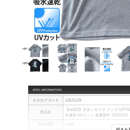
SPEC INFORMATION
カタログコード
12625129
【ns623】大きいサイズ メンズ UIT
商品名
水速乾 UVカット 春夏新作 12625129
M-CODE
n-419
続きを