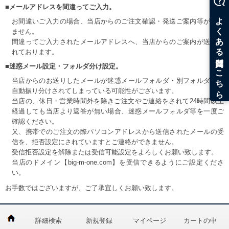
■メールアドレスを間違ってご入力。
お間違いご入力の場合、当店からのご注文確認・発送ご案内等が届き
ません。
間違ってご入力されたメールアドレスへ、当店からのご案内が送信さ
れております。
■迷惑メール設定・フォルダ分け設定。
当店からのお送りしたメールが迷惑メールフォルダ・別フォルダ等へ
自動振り分けされてしまっている可能性がございます。
当店の、休日・営業時間外を除きご注文やご連絡をされて24時間以上
経過しても当店より返答が無い場合、迷惑メールフォルダ等を一度ご
確認ください。
又、携帯でのご注文の際パソコンアドレスから送信されたメールの受
信を、拒否設定にされていますとご連絡ができません。
受信拒否設定を解除または受信可能設定をよろしくお願い致します。
当店のドメイン【big-m-one.com】を受信できるようにご設定くださ
い。
お手数ではございますが、ご了承宜しくお願い致します。
詳細検索
新規登録
マイページ
カートの中