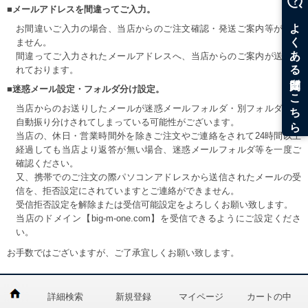
■メールアドレスを間違ってご入力。
お間違いご入力の場合、当店からのご注文確認・発送ご案内等が届き
ません。
間違ってご入力されたメールアドレスへ、当店からのご案内が送信さ
れております。
■迷惑メール設定・フォルダ分け設定。
当店からのお送りしたメールが迷惑メールフォルダ・別フォルダ等へ
自動振り分けされてしまっている可能性がございます。
当店の、休日・営業時間外を除きご注文やご連絡をされて24時間以上
経過しても当店より返答が無い場合、迷惑メールフォルダ等を一度ご
確認ください。
又、携帯でのご注文の際パソコンアドレスから送信されたメールの受
信を、拒否設定にされていますとご連絡ができません。
受信拒否設定を解除または受信可能設定をよろしくお願い致します。
当店のドメイン【big-m-one.com】を受信できるようにご設定くださ
い。
お手数ではございますが、ご了承宜しくお願い致します。
詳細検索
新規登録
マイページ
カートの中