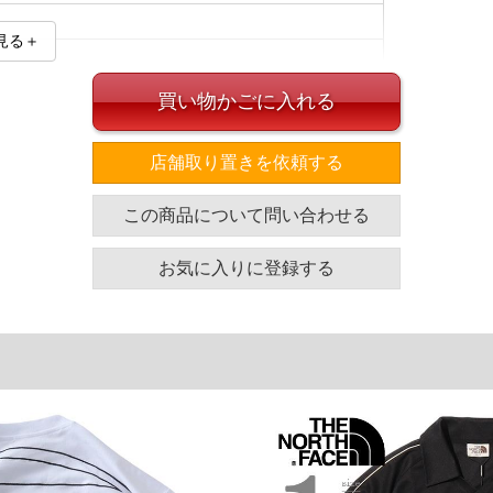
見る＋
買い物かごに入れる
店舗取り置きを依頼する
イズ
この商品について問い合わせる
袖丈
胸囲
着丈
23
128
76
お気に入りに登録する
単位はcm
ざいます。また、お客様がご使用の環境（コンピュータ画
場合がございます。予めご了承ください。
タグのサイズ表記と異なる場合があります。お取り扱い前に
共用しておりますので店頭での売り違い、店舗からのお取り
してしまう場合がございます。そのようなことがない様最大
速やかにご連絡させて頂きますので予めご了承ください。