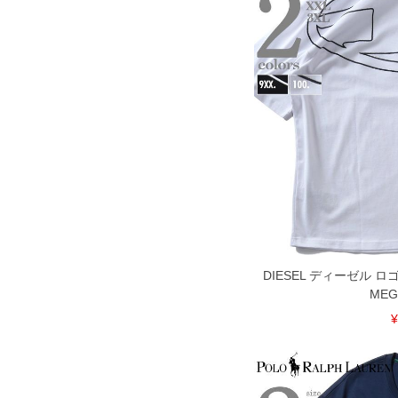
裾上げ料金は500円+税となります。
ご注意
備考欄に股下●cmとご記入下さい。（裾上
1本5,999円以下の商品は有料（500円+
出荷まで約1週間～20日間程お時間を頂
尚、裾上げした商品は返品・交換不可と
一部、お直しに対応出来ない商品がござい
端なデザインが施されている等)
※【返品交換について】
返品交換希望の方は、商品到着後1週間以
下着(肌着)やワイシャツは商品の性質上
いませ。
ITEM INTRODUCTION
DIESEL ディーゼル ロゴ
MEG
¥