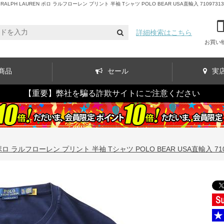
H LAUREN ポロ ラルフローレン プリント 半袖 Tシャツ POLO BEAR USA直輸入 71097313
詳細検索はこちら
お買い
商品
セール
実
【重要】弊社を騙る詐欺サイトにご注意ください
ポロ ラルフローレン プリント 半袖 Tシャツ POLO BEAR USA直輸入 7109