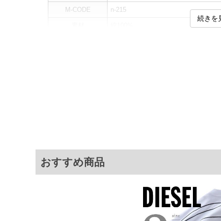
M-CODE
n-215
続きを
素材
綿100%
カラー展開
【ネイビー】
サイズ展開
【XXL】
サ
サイズ
肩幅
XXL
52
※商品によって若干のサイズの誤差がご
面）によって、商品の色味が若干異なる
おすすめ商品
※上記サイズが実際の商品に付いている
商品付属タグの記載もご確認下さい。
※当店での掲載商品は、実店鋪と在庫を
寄せ等により、お客様にご迷惑をお掛け
限に努めておりますが、もしあった場合
※【ボトムの裾上げをご希望の場合】