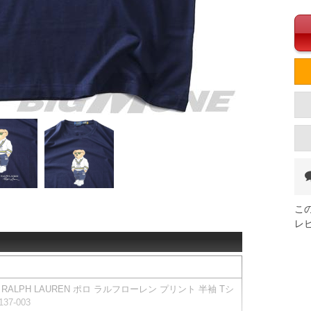
こ
レ
 RALPH LAUREN ポロ ラルフローレン プリント 半袖 Tシ
37-003