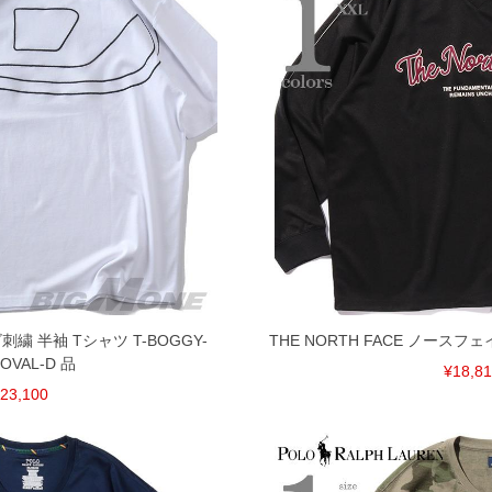
げ無料対象商品は1本につき税込6,000円以上の品が対象。
税）となります。）
く場合がございます。
なりますので、予めご了承下さい。
ます。(例：裾にファスナーや調節ひもが付いている、極
内にご連絡ください。
、返品交換不可とさせて頂いております。予めご了承くださ
刺繍 半袖 Tシャツ T-BOGGY-
THE NORTH FACE ノースフ
OVAL-D 品
¥18,8
23,100