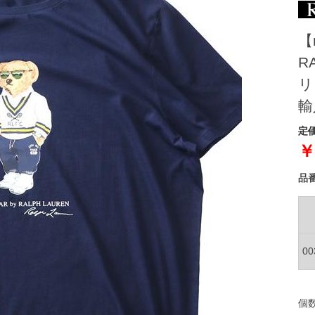
【
R
リ
輸
定価
￥
品
0
個