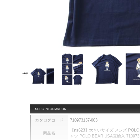
SPEC INFORMATION
カタログコード
710973137-003
【ns623】大きいサイズ メンズ POLO
商品名
ャツ POLO BEAR USA直輸入 7109731