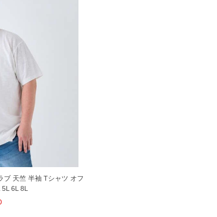
スラブ 天竺 半袖 Tシャツ オフ
5L 6L 8L
0