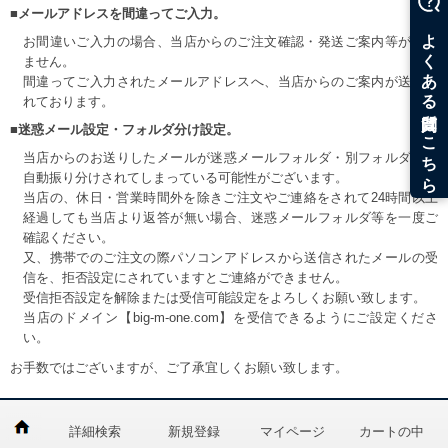
■メールアドレスを間違ってご入力。
お間違いご入力の場合、当店からのご注文確認・発送ご案内等が届き
ません。
間違ってご入力されたメールアドレスへ、当店からのご案内が送信さ
れております。
■迷惑メール設定・フォルダ分け設定。
当店からのお送りしたメールが迷惑メールフォルダ・別フォルダ等へ
自動振り分けされてしまっている可能性がございます。
当店の、休日・営業時間外を除きご注文やご連絡をされて24時間以上
経過しても当店より返答が無い場合、迷惑メールフォルダ等を一度ご
確認ください。
又、携帯でのご注文の際パソコンアドレスから送信されたメールの受
信を、拒否設定にされていますとご連絡ができません。
受信拒否設定を解除または受信可能設定をよろしくお願い致します。
当店のドメイン【big-m-one.com】を受信できるようにご設定くださ
い。
お手数ではございますが、ご了承宜しくお願い致します。
詳細検索
新規登録
マイページ
カートの中