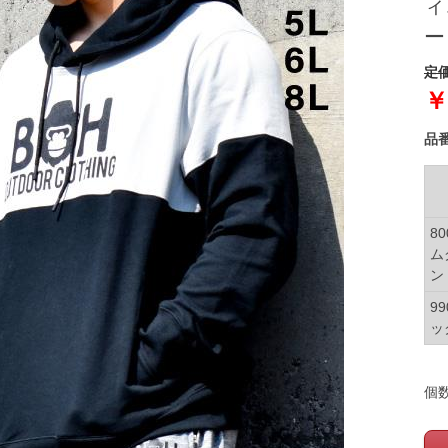
ィ
ー
定価
￥
品
8
ム
ン
9
ッ
個