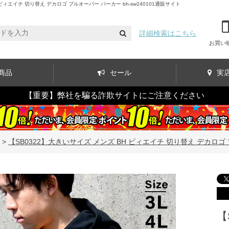
エイチ 切り替え デカロゴ プルオーバー パーカー bh-sw240101通販サイト
詳細検索はこちら
お買い
商品
セール
実
【重要】弊社を騙る詐欺サイトにご注意ください
>
【SB0322】大きいサイズ メンズ BH ビィエイチ 切り替え デカロゴ プ
【