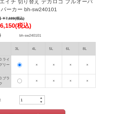
エイチ 切り替え デカロゴ プルオーバ
 パーカー bh-sw240101
 ￥7,689(税込)
6,150(税込)
番
bh-sw240101
3L
4L
5L
6L
8L
00.ライ
グリー
×
×
×
×
90.ブラ
×
×
×
×
ク
数