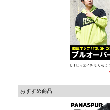
寄せ等により、お客様にご迷惑をお掛け
限に努めておりますが、もしあった場合
※【ボトムの裾上げをご希望の場合】
裾上げ料金は500円+税となります。
ご注意
備考欄に股下●cmとご記入下さい。（裾上
1本5,999円以下の商品は有料（500円+
出荷まで約1週間～20日間程お時間を頂
尚、裾上げした商品は返品・交換不可と
一部、お直しに対応出来ない商品がござい
端なデザインが施されている等)
※【返品交換について】
返品交換希望の方は、商品到着後1週間以
BH ビィエイチ 切り替え
下着(肌着)やワイシャツは商品の性質上
いませ。
ITEM INTRODUCTION
おすすめ商品