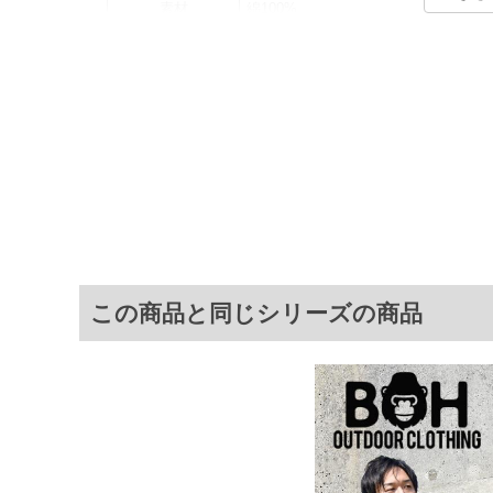
素材
綿100%
カラー展開
【ライム】【ブラック】
サイズ展開
【3L】【4L】【5L】【6L】【8L】
サ
サイズ
肩幅
3L
54
4L
56
5L
58
6L
60
この商品と同じシリーズの商品
8L
64
※商品によって若干のサイズの誤差がご
面）によって、商品の色味が若干異なる
※上記サイズが実際の商品に付いている
商品付属タグの記載もご確認下さい。
※当店での掲載商品は、実店鋪と在庫を