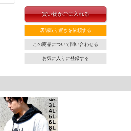
買い物かごに入れる
店舗取り置きを依頼する
イズ
この商品について問い合わせる
袖丈
胸囲
着丈
66
132
75
お気に入りに登録する
67
138
77
68
144
79
69
150
81
71
162
83
単位はcm
ざいます。また、お客様がご使用の環境（コンピュータ画
場合がございます。予めご了承ください。
タグのサイズ表記と異なる場合があります。お取り扱い前に
共用しておりますので店頭での売り違い、店舗からのお取り