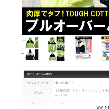
SPEC INFORMATION
カタログコード
bh-sw240101
【SB0322】大きいサイズ メンズ BH
商品名
sw240101
M-CODE
n-1510
続きを