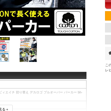
こ
レ
 ビィエイチ 切り替え デカロゴ プルオーバー パーカー bh-
見る＋