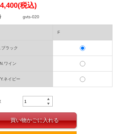
4,400(税込)
番
gvts-020
F
K.ブラック
IN.ワイン
VY.ネイビー
数
買い物かごに入れる