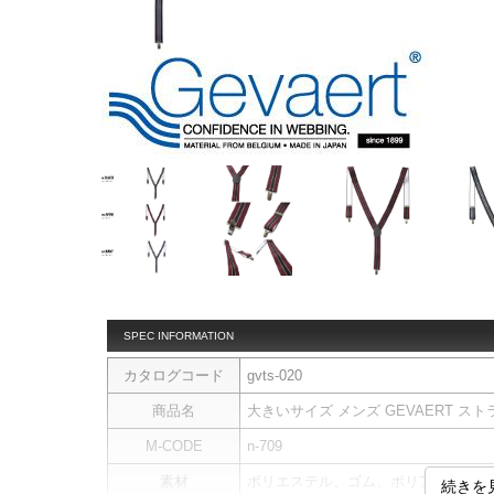
SPEC INFORMATION
カタログコード
gvts-020
商品名
大きいサイズ メンズ GEVAERT ストラ
M-CODE
n-709
素材
ポリエステル、ゴム、ポリアミド
続きを