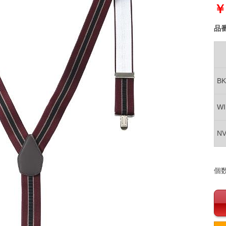
￥
品
B
W
N
個