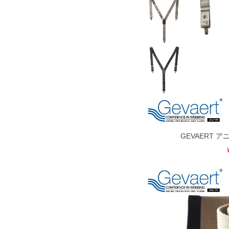
出荷まで約1週間～20日間程お時間を頂
尚、裾上げした商品は返品・交換不可と
一部、お直しに対応出来ない商品がござい
端なデザインが施されている等)
※【返品交換について】
返品交換希望の方は、商品到着後1週間以
下着(肌着)やワイシャツは商品の性質上
いませ。
ITEM INTRODUCTION
GEVAERT 