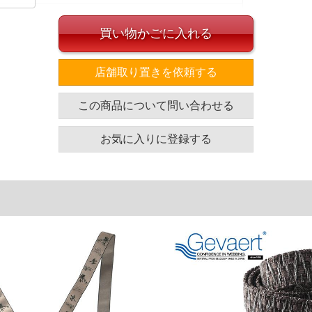
買い物かごに入れる
イズ
店舗取り置きを依頼する
全長
帯幅
この商品について問い合わせる
107
3.5
単位はcm
お気に入りに登録する
ざいます。また、お客様がご使用の環境（コンピュータ画
場合がございます。予めご了承ください。
タグのサイズ表記と異なる場合があります。お取り扱い前に
共用しておりますので店頭での売り違い、店舗からのお取り
してしまう場合がございます。そのようなことがない様最大
速やかにご連絡させて頂きますので予めご了承ください。
げ無料対象商品は1本につき税込6,000円以上の品が対象。
税）となります。）