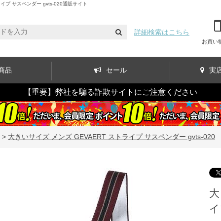
 サスペンダー gvts-020通販サイト
詳細検索はこちら
お買い
商品
セール
実
【重要】弊社を騙る詐欺サイトにご注意ください
>
大きいサイズ メンズ GEVAERT ストライプ サスペンダー gvts-020
大
イ