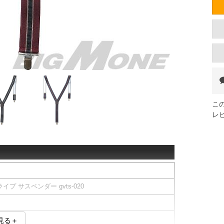
こ
レ
イプ サスペンダー gvts-020
見る＋