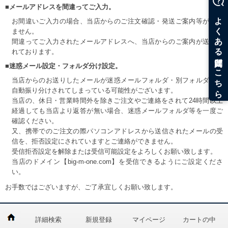
■メールアドレスを間違ってご入力。
お間違いご入力の場合、当店からのご注文確認・発送ご案内等が届き
ません。
間違ってご入力されたメールアドレスへ、当店からのご案内が送信さ
れております。
■迷惑メール設定・フォルダ分け設定。
当店からのお送りしたメールが迷惑メールフォルダ・別フォルダ等へ
自動振り分けされてしまっている可能性がございます。
当店の、休日・営業時間外を除きご注文やご連絡をされて24時間以上
経過しても当店より返答が無い場合、迷惑メールフォルダ等を一度ご
確認ください。
又、携帯でのご注文の際パソコンアドレスから送信されたメールの受
信を、拒否設定にされていますとご連絡ができません。
受信拒否設定を解除または受信可能設定をよろしくお願い致します。
当店のドメイン【big-m-one.com】を受信できるようにご設定くださ
い。
お手数ではございますが、ご了承宜しくお願い致します。
詳細検索
新規登録
マイページ
カートの中