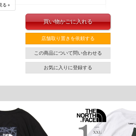
見る＋
買い物かごに入れる
店舗取り置きを依頼する
イズ
この商品について問い合わせる
袖丈
裾幅
着丈
71.5
63.5
76
お気に入りに登録する
71.5
68.5
77
73
74
81
単位はcm
ざいます。また、お客様がご使用の環境（コンピュータ画
場合がございます。予めご了承ください。
タグのサイズ表記と異なる場合があります。お取り扱い前に
共用しておりますので店頭での売り違い、店舗からのお取り
してしまう場合がございます。そのようなことがない様最大
速やかにご連絡させて頂きますので予めご了承ください。