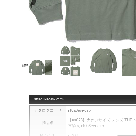
SPEC INFORMATION
カタログコード
nf0a8evr-czo
【ns623】大きいサイズ メンズ THE 
商品名
直輸入 nf0a8evr-czo
M-CODE
n-403