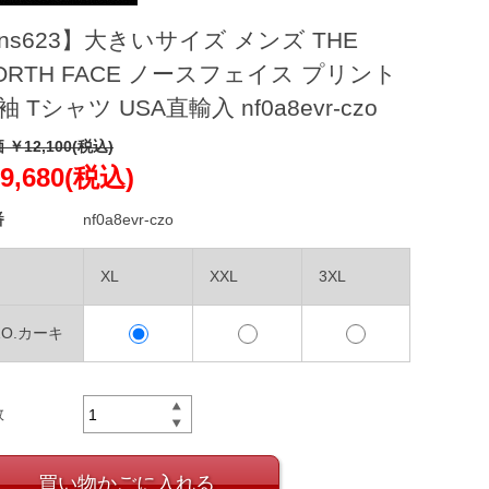
ns623】大きいサイズ メンズ THE
ORTH FACE ノースフェイス プリント
袖 Tシャツ USA直輸入 nf0a8evr-czo
 ￥12,100(税込)
9,680(税込)
番
nf0a8evr-czo
XL
XXL
3XL
ZO.カーキ
数
買い物かごに入れる