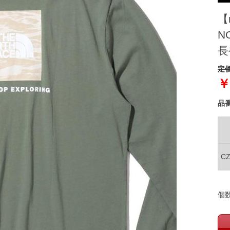
【
N
長
定価
￥
品
C
個