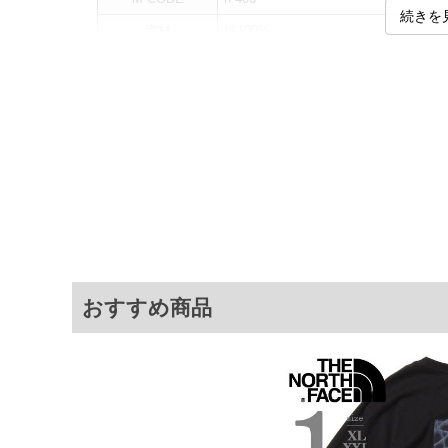
続きを
素材
綿100%
カラー展開
【カーキ】
サイズ展開
【XL】【XXL】【3XL】
サ
サイズ
肩幅
胸囲
XL
54.5
124
XXL
55
134
3XL
57
146
おすすめ商品
※商品によって若干のサイズの誤差がご
面）によって、商品の色味が若干異なる
※上記サイズが実際の商品に付いている
商品付属タグの記載もご確認下さい。
※当店での掲載商品は、実店鋪と在庫を
寄せ等により、お客様にご迷惑をお掛け
限に努めておりますが、もしあった場合