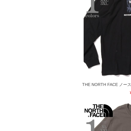
※【ボトムの裾上げをご希望の場合】
裾上げ料金は500円+税となります。
ご注意
備考欄に股下●cmとご記入下さい。（裾上
1本5,999円以下の商品は有料（500円+
出荷まで約1週間～20日間程お時間を頂
尚、裾上げした商品は返品・交換不可と
一部、お直しに対応出来ない商品がござい
端なデザインが施されている等)
※【返品交換について】
返品交換希望の方は、商品到着後1週間以
下着(肌着)やワイシャツは商品の性質上
いませ。
THE NORTH FACE 
ITEM INTRODUCTION