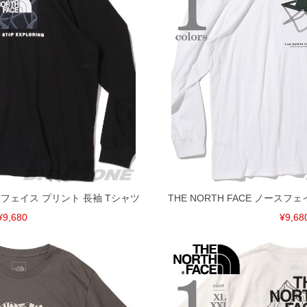
げ無料対象商品は1本につき税込6,000円以上の品が対象。
税）となります。）
く場合がございます。
なりますので、予めご了承下さい。
ます。(例：裾にファスナーや調節ひもが付いている、極
内にご連絡ください。
、返品交換不可とさせて頂いております。予めご了承くださ
ノースフェイス プリント 長袖 Tシャツ
THE NORTH FACE ノースフ
¥9,680
¥9,68