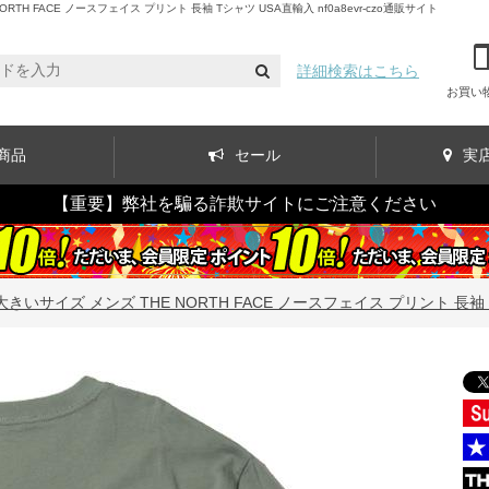
 FACE ノースフェイス プリント 長袖 Tシャツ USA直輸入 nf0a8evr-czo通販サイト
詳細検索はこちら
お買い
商品
セール
実
【重要】弊社を騙る詐欺サイトにご注意ください
大きいサイズ メンズ THE NORTH FACE ノースフェイス プリント 長袖 Tシ