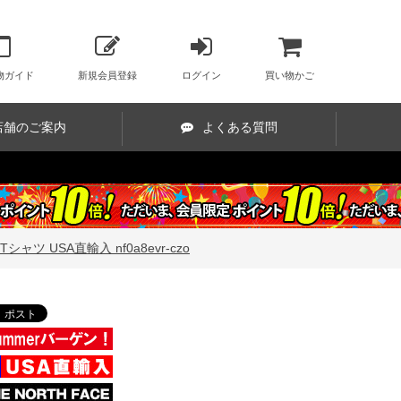
物ガイド
新規会員登録
ログイン
買い物かご
店舗のご案内
よくある質問
ャツ USA直輸入 nf0a8evr-czo