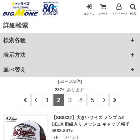
ログイン
カート
マイページ
検索
詳細検索
検索各種
表示方法
並べ替え
[51～100件]
287
件あります
1
2
3
4
5
【SB0322】大きいサイズ メンズ AZ
DEUX 刺繍入り メッシュ キャップ 帽子
4683-847z
（F ワイン）