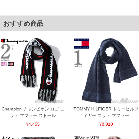
単位はcm
※【返品交換について】
返品交換希望の方は、商品到着後1週間以内にご連絡ください。
おすすめ商品
下着(肌着)やワイシャツは商品の性質上、返品交換不可とさせて頂いております。予め
ご了承くださいませ。
※【ボトムの裾上げをご希望の場合】
裾上げ料金は500円+税となります。
備考欄に股下●cmとご記入下さい。（裾上げ無料対象商品は1本につき税込6,000円以
上の品が対象。1本5,999円以下の商品は有料（500円+税）となります。）
出荷まで約1週間～20日間程お時間を頂く場合がございます。
尚、裾上げした商品は返品・交換不可となりますので、予めご了承下さい。
一部、お直しに対応出来ない商品がございます。(例：裾にファスナーや調節ひもが付
いている、極端なデザインが施されている等)
※商品によって若干のサイズの誤差がございます。また、お客様がご使用の環境（コ
ンピュータ画面）によって、商品の色味が若干異なる場合がございます。予めご了承
ください。
※当店での掲載商品は、実店鋪と在庫を共用しておりますので店頭での売り違い、店
舗からのお取り寄せ等により、お客様にご迷惑をお掛けしてしまう場合がございま
す。そのようなことがない様最大限に努めておりますが、もしあった場合速やかにご
Champion チャンピオン ロゴ ニ
TOMMY HILFIGER トミーヒルフ
連絡させて頂きますので予めご了承ください。
ット マフラー ストール
ィガー ニット マフラー
ITEM INTRODUCTION
¥4,455
¥8,910