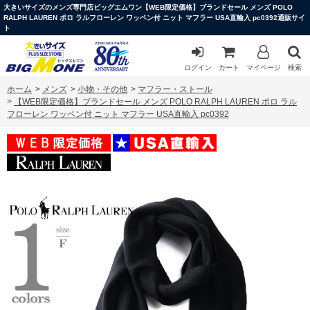
大きいサイズのメンズ専門店ビッグエムワン【WEB限定価格】ブランドセール メンズ POLO
RALPH LAUREN ポロ ラルフローレン ワッペン付 ニット マフラー USA直輸入 pc0392通販サイ
ト
ログイン
カート
マイページ
検索
ホーム
>
メンズ
>
小物・その他
>
マフラー・ストール
>
【WEB限定価格】ブランドセール メンズ POLO RALPH LAUREN ポロ ラル
フローレン ワッペン付 ニット マフラー USA直輸入 pc0392