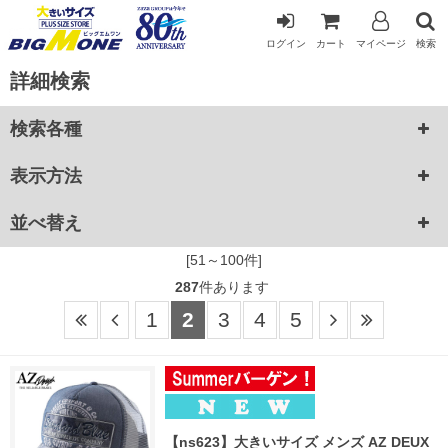
ログイン
カート
マイページ
検索
詳細検索
検索各種
表示方法
並べ替え
[51～100件]
287
件あります
1
2
3
4
5
【ns623】大きいサイズ メンズ AZ DEUX