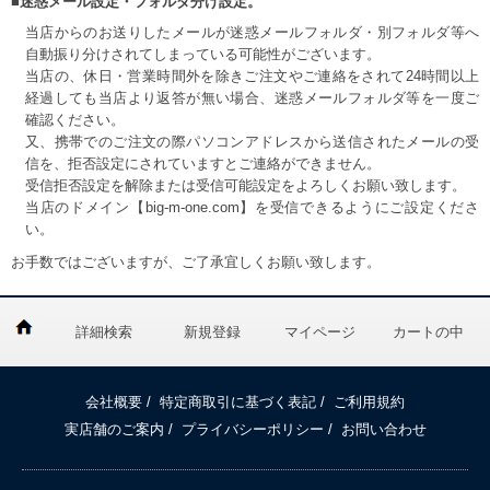
■迷惑メール設定・フォルダ分け設定。
当店からのお送りしたメールが迷惑メールフォルダ・別フォルダ等へ
自動振り分けされてしまっている可能性がございます。
当店の、休日・営業時間外を除きご注文やご連絡をされて24時間以上
経過しても当店より返答が無い場合、迷惑メールフォルダ等を一度ご
確認ください。
又、携帯でのご注文の際パソコンアドレスから送信されたメールの受
信を、拒否設定にされていますとご連絡ができません。
受信拒否設定を解除または受信可能設定をよろしくお願い致します。
当店のドメイン【big-m-one.com】を受信できるようにご設定くださ
い。
お手数ではございますが、ご了承宜しくお願い致します。
詳細検索
新規登録
マイページ
カートの中
会社概要
/
特定商取引に基づく表記
/
ご利用規約
実店舗のご案内
/
プライバシーポリシー
/
お問い合わせ