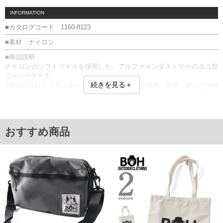
INFORMATION
■カタログコード 1160-8123
■素材 ナイロン
■商品説明
ナイロンのソフトツイルを採用した、アルファインダストリーのヨコ型
コージーケース。
続きを見る＋
2層設けられたメインルームには、デジカメや定期券、煙草、鍵など小物
を収納できます。
背面にはベルトに通せるループ付き！
付属のカラビナを使用すれば、ボトムスの腰部分に取り付けて手ぶらで
持ち運べるのもうれしいポイント。
おすすめ商品
手持ちの鞄に付けてもOK！
コーディネートにプラスαするとミリタリーテイストに決まりますよ。
ベルトループ2本／カラビナ付／内ポケット付
■サイズ表
サイズ/高さ/横幅/マチ
F/9/14/2
単位はcm
※【返品交換について】
返品交換希望の方は、商品到着後1週間以内にご連絡ください。