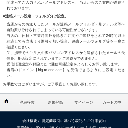
間違ってご入力されたメールアドレスへ、当店からのご案内が送信さ
れております。
■迷惑メール設定・フォルダ分け設定。
当店からのお送りしたメールが迷惑メールフォルダ・別フォルダ等へ
自動振り分けされてしまっている可能性がございます。
当店の、休日・営業時間外を除きご注文やご連絡をされて24時間以上
経過しても当店より返答が無い場合、迷惑メールフォルダ等を一度ご
確認ください。
又、携帯でのご注文の際パソコンアドレスから送信されたメールの受
信を、拒否設定にされていますとご連絡ができません。
受信拒否設定を解除または受信可能設定をよろしくお願い致します。
当店のドメイン【big-m-one.com】を受信できるようにご設定くださ
い。
お手数ではございますが、ご了承宜しくお願い致します。
詳細検索
新規登録
マイページ
カートの中
会社概要
/
特定商取引に基づく表記
/
ご利用規約
実店舗のご案内
/
プライバシーポリシー
/
お問い合わせ