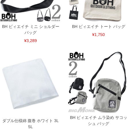
下着(肌着)やワイシャツは商品の性質上、返品交換不可とさせて頂いております。予め
ご了承くださいませ。
※【ボトムの裾上げをご希望の場合】
裾上げ料金は500円+税となります。
備考欄に股下●cmとご記入下さい。（裾上げ無料対象商品は1本につき税込6,000円以
BH ビィエイチ ミニ ショルダー
BH ビィエイチ トート バッグ
上の品が対象。1本5,999円以下の商品は有料（500円+税）となります。）
出荷まで約1週間～20日間程お時間を頂く場合がございます。
バッグ
¥1,750
尚、裾上げした商品は返品・交換不可となりますので、予めご了承下さい。
¥3,289
一部、お直しに対応出来ない商品がございます。(例：裾にファスナーや調節ひもが付
いている、極端なデザインが施されている等)
※商品によって若干のサイズの誤差がございます。また、お客様がご使用の環境（コ
ンピュータ画面）によって、商品の色味が若干異なる場合がございます。予めご了承
ください。
※当店での掲載商品は、実店鋪と在庫を共用しておりますので店頭での売り違い、店
舗からのお取り寄せ等により、お客様にご迷惑をお掛けしてしまう場合がございま
す。そのようなことがない様最大限に努めておりますが、もしあった場合速やかにご
連絡させて頂きますので予めご了承ください。
DETAIL
BH ビィエイチ ムラ染め サコッ
ダブル仕様綿 腹巻 ホワイト 3L
シュ バッグ
5L