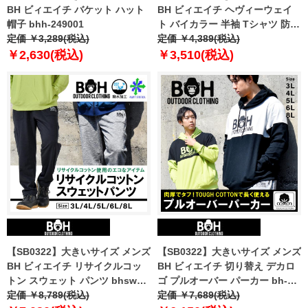
BH ビィエイチ バケット ハット
BH ビィエイチ ヘヴィーウェイ
帽子 bhh-249001
ト バイカラー 半袖 Tシャツ 防汚
定価 ￥3,289(税込)
加工 bh-t240203
定価 ￥4,389(税込)
￥2,630(税込)
￥3,510(税込)
【SB0322】大きいサイズ メンズ
【SB0322】大きいサイズ メンズ
BH ビィエイチ リサイクルコッ
BH ビィエイチ 切り替え デカロ
トン スウェット パンツ bhswp-
ゴ プルオーバー パーカー bh-
240101
定価 ￥8,789(税込)
sw240101
定価 ￥7,689(税込)