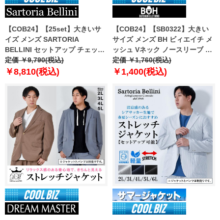
【COB24】【25set】大きいサ
【COB24】【SB0322】大きい
イズ メンズ SARTORIA
サイズ メンズ BH ビィエイチ メ
BELLINI セットアップ チェック
ッシュ Vネック ノースリーブ 肌
ストレッチ パンツ 軽量 ウォッシ
定価 ￥9,790(税込)
着 下着 インナーシャツ 吸水速乾
定価 ￥1,760(税込)
ャブル イージーケア azps2418-
bhu-2402
￥8,810(税込)
￥1,400(税込)
se