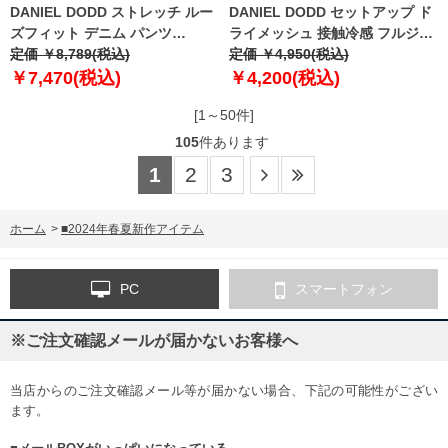
DANIEL DODD ストレッチ ルー
DANIEL DODD セットアップ ド
ズフィット デニム パンツ
ライメッシュ 接触冷感 フルジッ
azd239004102l
定価 ￥8,789(税込)
プ パーカー 846-cj2401dry
定価 ￥4,950(税込)
￥7,470(税込)
￥4,200(税込)
[1～50件]
105
件あります
1
2
3
ホーム
>
■2024年春夏新作アイテム
PC
スマートフォン
※ご注文確認メールが届かないお客様へ
当店からのご注文確認メール等が届かない場合、下記の可能性がござい
ます。