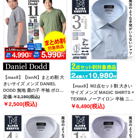
【max8】【tenN】まとめ割 大
きいサイズ メンズ DANIEL
【max8】M2点セット割 大きい
DODD 無地 鹿の子 半袖 ポロシ
サイズ メンズ MAGIC SHIRTS ×
ャツ 吸汗速乾 azpr-009020s
定価 ￥3,190(税込)
TEXIMA ノーアイロン 半袖 ニッ
【t2501】
￥2,500(税込)
ト ワイシャツ セミワイド 吸水速
￥6,490(税込)
乾 ストレッチ 日本製生地使用
ms-240208sw