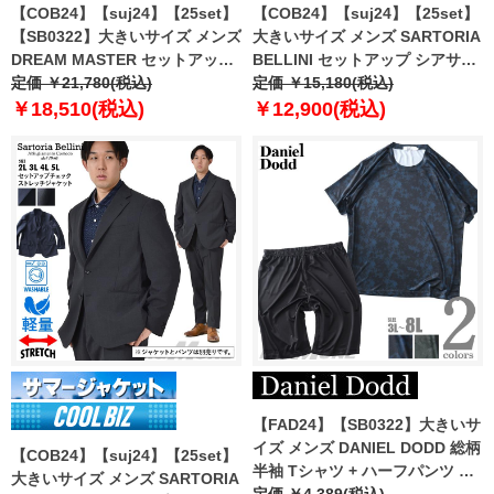
【COB24】【suj24】【25set】
【COB24】【suj24】【25set】
【SB0322】大きいサイズ メンズ
大きいサイズ メンズ SARTORIA
DREAM MASTER セットアップ
BELLINI セットアップ シアサッ
トロピカル 2WAYストレッチ ジ
定価 ￥21,780(税込)
カー ストレッチ ジャケット 軽量
定価 ￥15,180(税込)
ャケット dm2423js-se
ウォッシャブル イージーケア
￥18,510(税込)
￥12,900(税込)
azjs2418-se1
【FAD24】【SB0322】大きいサ
イズ メンズ DANIEL DODD 総柄
【COB24】【suj24】【25set】
半袖 Tシャツ + ハーフパンツ 上
大きいサイズ メンズ SARTORIA
下セット azts-240201
定価 ￥4,389(税込)