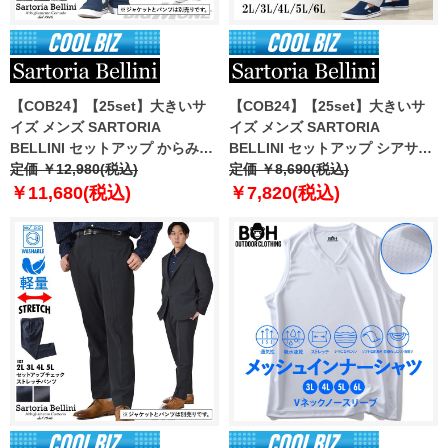
【COB24】【25set】大きいサ
【COB24】【25set】大きいサ
イズ メンズ SARTORIA
イズ メンズ SARTORIA
BELLINI セットアップ からみ織
BELLINI セットアップ シアサッ
り ストレッチ パンツ 軽量 防シ
定価 ￥12,980(税込)
カー ストレッチ パンツ 軽量 ウ
定価 ￥8,690(税込)
ワ 高通気 tzpt-1b
ォッシャブル イージーケア
￥11,680(税込)
￥7,820(税込)
azps2418-se1