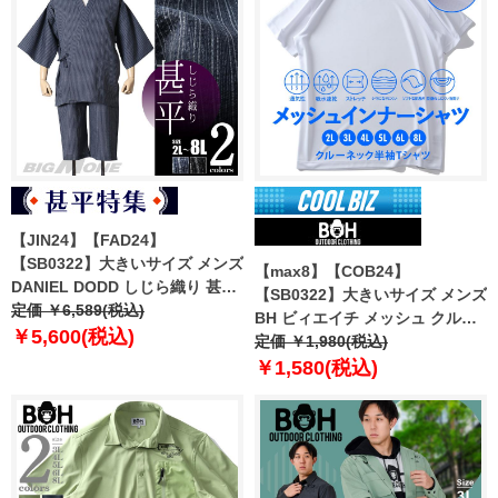
【JIN24】【FAD24】
【SB0322】大きいサイズ メンズ
【max8】【COB24】
DANIEL DODD しじら織り 甚平
【SB0322】大きいサイズ メンズ
azjin-240201
定価 ￥6,589(税込)
BH ビィエイチ メッシュ クルー
￥5,600(税込)
ネック 半袖 肌着 下着 インナー
定価 ￥1,980(税込)
シャツ 吸水速乾 bhu-2401
￥1,580(税込)