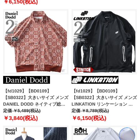
240101
￥6,150(税込)
【fd1029】【BD0109】
【fd1029】【BD0109】
【SB0322】大きいサイズ メンズ
【SB0322】大きいサイズ メンズ
DANIEL DODD ネイティブ総柄
LINKATION リンケーション ポ
ジャガード スタンドカラー フル
定価 ￥5,489(税込)
ンチ ラグラン ストレッチ スタジ
定価 ￥8,789(税込)
ジップ 半袖 ブルゾン 846-
アム ブルゾン アスレジャー スポ
￥3,840(税込)
￥6,150(税込)
cj2402jqd
ーツウェア lk-cj240111