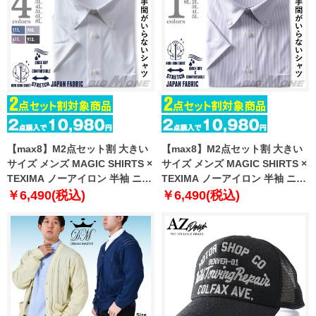
【max8】M2点セット割 大きい
【max8】M2点セット割 大きい
サイズ メンズ MAGIC SHIRTS ×
サイズ メンズ MAGIC SHIRTS ×
TEXIMA ノーアイロン 半袖 ニッ
TEXIMA ノーアイロン 半袖 ニッ
ト ワイシャツ ボタンダウン 吸水
ト ワイシャツ ボタンダウン 吸水
￥6,490(税込)
￥6,490(税込)
速乾 ストレッチ 日本製生地使用
速乾 ストレッチ 日本製生地使用
ms-240207bd
ms-240209bd