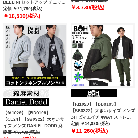
BELLINI セットアップ チェック
￥3,730(税込)
ストレッチ ジャケット 軽量 ウォ
定価 ￥21,780(税込)
ッシャブル イージーケア
￥18,510(税込)
azjs2418-se
【fd1029】【BD0109】
【SB0322】大きいサイズ メンズ
【fd1029】【BD0109】
BH ビィエイチ 4WAY ストレッ
【CL24】【SB0322】大きいサ
チ セパレート フーデッド ブルゾ
定価 ￥14,080(税込)
イズ メンズ DANIEL DODD 麻混
ン 撥水加工 bhb-240101
￥11,260(税込)
MA-1タイプ ブルゾン 846-b-
定価 ￥8,789(税込)