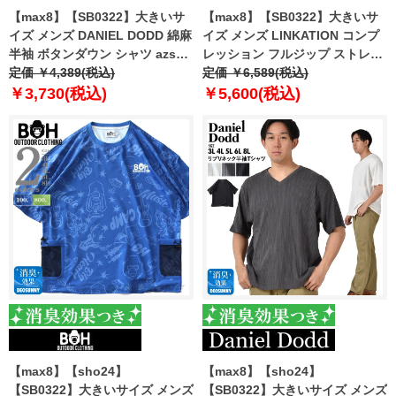
【max8】【SB0322】大きいサ
【max8】【SB0322】大きいサ
イズ メンズ DANIEL DODD 綿麻
イズ メンズ LINKATION コンプ
半袖 ボタンダウン シャツ azsh-
レッション フルジップ ストレッ
240216
定価 ￥4,389(税込)
チ ジャケット ラッシュガード ア
定価 ￥6,589(税込)
スレジャー スポーツウェア lk-
￥3,730(税込)
￥5,600(税込)
cj240216
【max8】【sho24】
【max8】【sho24】
【SB0322】大きいサイズ メンズ
【SB0322】大きいサイズ メンズ