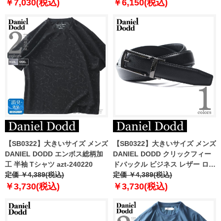
￥7,030(税込)
￥6,150(税込)
【SB0322】大きいサイズ メンズ
【SB0322】大きいサイズ メンズ
DANIEL DODD エンボス総柄加
DANIEL DODD クリックフィー
工 半袖 Tシャツ azt-240220
ドバックル ビジネス レザー ロン
定価 ￥4,389(税込)
グ ベルト ロングサイズ azbl-
定価 ￥4,389(税込)
249005
￥3,730(税込)
￥3,730(税込)