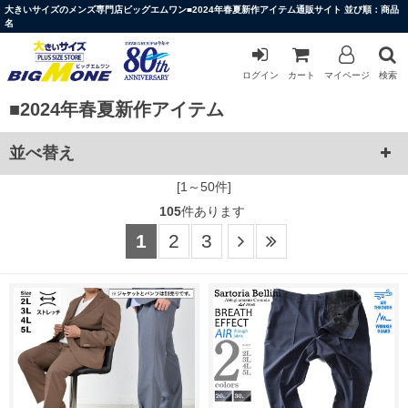
大きいサイズのメンズ専門店ビッグエムワン■2024年春夏新作アイテム通販サイト 並び順：商品
名
ログイン
カート
マイページ
検索
■2024年春夏新作アイテム
並べ替え
[1～50件]
105
件あります
1
2
3