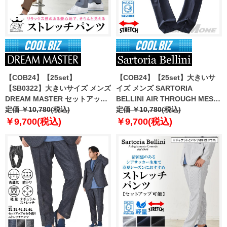
【COB24】【25set】
【COB24】【25set】大きいサ
【SB0322】大きいサイズ メンズ
イズ メンズ SARTORIA
DREAM MASTER セットアップ
BELLINI AIR THROUGH MESH
トロピカル 2WAYストレッチ パ
定価 ￥10,780(税込)
セットアップ ストレッチ パンツ
定価 ￥10,780(税込)
ンツ dm2423ps-se
軽量 防シワ 高通気 ty-bre-pt-l
￥9,700(税込)
￥9,700(税込)