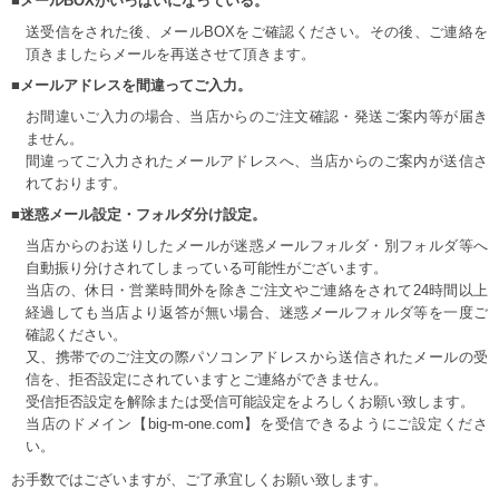
■メールBOXがいっぱいになっている。
送受信をされた後、メールBOXをご確認ください。その後、ご連絡を
頂きましたらメールを再送させて頂きます。
■メールアドレスを間違ってご入力。
お間違いご入力の場合、当店からのご注文確認・発送ご案内等が届き
ません。
間違ってご入力されたメールアドレスへ、当店からのご案内が送信さ
れております。
■迷惑メール設定・フォルダ分け設定。
当店からのお送りしたメールが迷惑メールフォルダ・別フォルダ等へ
自動振り分けされてしまっている可能性がございます。
当店の、休日・営業時間外を除きご注文やご連絡をされて24時間以上
経過しても当店より返答が無い場合、迷惑メールフォルダ等を一度ご
確認ください。
又、携帯でのご注文の際パソコンアドレスから送信されたメールの受
信を、拒否設定にされていますとご連絡ができません。
受信拒否設定を解除または受信可能設定をよろしくお願い致します。
当店のドメイン【big-m-one.com】を受信できるようにご設定くださ
い。
お手数ではございますが、ご了承宜しくお願い致します。