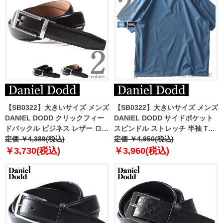
【SB0322】大きいサイズ メンズ
【SB0322】大きいサイズ メンズ
DANIEL DODD クリックフィー
DANIEL DODD サイドポケット
ドバックル ビジネス レザー ロン
スピンドル ストレッチ 半袖 Tシ
グ ベルト ロングサイズ azbl-
定価 ￥4,389(税込)
ャツ 846-t2402st
定価 ￥4,950(税込)
249006
￥3,730(税込)
￥3,960(税込)