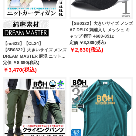
【SB0322】大きいサイズ メンズ
AZ DEUX 刺繍入り メッシュ キ
ャップ 帽子 4683-851z
定価 ￥3,289(税込)
【ns623】【CL24】
￥2,630(税込)
【SB0322】大きいサイズ メンズ
DREAM MASTER 麻混 ニット
カーディガン dm-cj240106
定価 ￥8,690(税込)
￥3,470(税込)