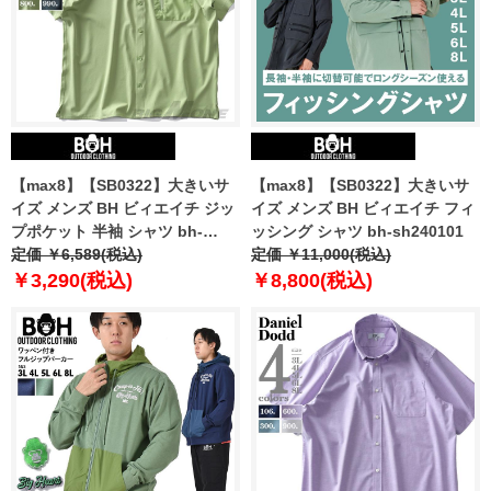
【max8】【SB0322】大きいサ
【max8】【SB0322】大きいサ
イズ メンズ BH ビィエイチ ジッ
イズ メンズ BH ビィエイチ フィ
プポケット 半袖 シャツ bh-
ッシング シャツ bh-sh240101
sh240202
定価 ￥6,589(税込)
定価 ￥11,000(税込)
￥3,290(税込)
￥8,800(税込)