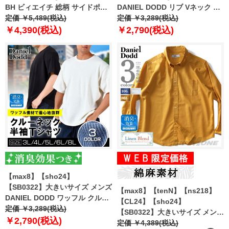
BH ビィエイチ 総柄 サイドポケ
DANIEL DODD リブ Vネック 半
ット 半袖 Tシャツ bh-t240205
定価 ￥5,489(税込)
袖 Tシャツ azt-2402l
定価 ￥3,289(税込)
￥4,390(税込)
￥2,790(税込)
【max8】【sho24】
【SB0322】大きいサイズ メンズ
【max8】【tenN】【ns218】
DANIEL DODD ワッフル クルー
【CL24】【sho24】
ネック 半袖 Tシャツ azt-2402w
定価 ￥3,289(税込)
【SB0322】大きいサイズ メンズ
￥2,790(税込)
DANIEL DODD 綿麻 ボタンダウ
定価 ￥4,389(税込)