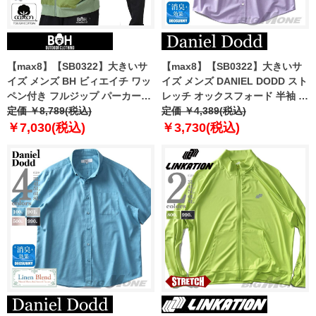
【max8】【SB0322】大きいサ
【max8】【SB0322】大きいサ
イズ メンズ BH ビィエイチ ワッ
イズ メンズ DANIEL DODD スト
ペン付き フルジップ パーカー
レッチ オックスフォード 半袖 ボ
bh-sw240102
定価 ￥8,789(税込)
タンダウン シャツ azsh-240215
定価 ￥4,389(税込)
￥7,030(税込)
￥3,730(税込)