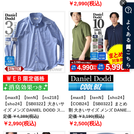
ン シャツ azsh-240108
￥2,990(税込)
【max8】【tenN】【ns218】
【max8】【tenN】【sho24】
【sho24】【SB0322】大きいサ
【COB24】【SB0322】まとめ
イズ メンズ DANIEL DODD スト
割 大きいサイズ メンズ DANIEL
レッチ オックスフォード ボタン
定価 ￥4,389(税込)
DODD 吸汗速乾 半袖 無地 スポ
定価 ￥3,190(税込)
ダウン シャツ azsh-240107
ーツ ポロシャツ azpr-009008h
￥2,990(税込)
￥2,500(税込)
【fre】