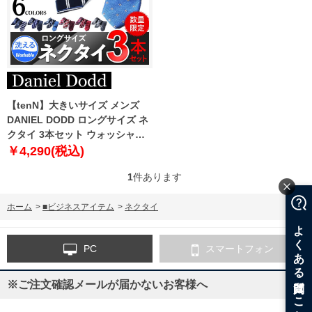
【tenN】大きいサイズ メンズ
DANIEL DODD ロングサイズ ネ
クタイ 3本セット ウォッシャブ
ル ギフト箱入 数量限定 az-
￥4,290(税込)
uh3st 【uk0312】
1
件あります
ホーム
>
■ビジネスアイテム
>
ネクタイ
PC
スマートフォン
※ご注文確認メールが届かないお客様へ