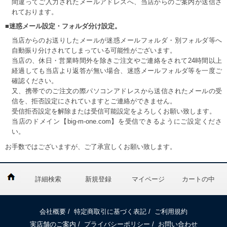
間違ってご入力されたメールアドレスへ、当店からのご案内が送信さ
れております。
■迷惑メール設定・フォルダ分け設定。
当店からのお送りしたメールが迷惑メールフォルダ・別フォルダ等へ
自動振り分けされてしまっている可能性がございます。
当店の、休日・営業時間外を除きご注文やご連絡をされて24時間以上
経過しても当店より返答が無い場合、迷惑メールフォルダ等を一度ご
確認ください。
又、携帯でのご注文の際パソコンアドレスから送信されたメールの受
信を、拒否設定にされていますとご連絡ができません。
受信拒否設定を解除または受信可能設定をよろしくお願い致します。
当店のドメイン【big-m-one.com】を受信できるようにご設定くださ
い。
お手数ではございますが、ご了承宜しくお願い致します。
詳細検索
新規登録
マイページ
カートの中
会社概要
/
特定商取引に基づく表記
/
ご利用規約
実店舗のご案内
/
プライバシーポリシー
/
お問い合わせ