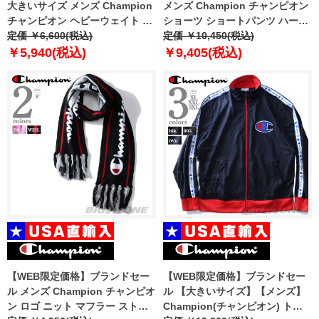
大きいサイズ メンズ Champion
メンズ Champion チャンピオン
チャンピオン ヘビーウェイト 長
ショーツ ショートパンツ ハーフ
袖 Tシャツ USA直輸入 gt47-
定価 ￥6,600(税込)
パンツ USA直輸入 89597p
定価 ￥10,450(税込)
586649
￥5,940(税込)
￥9,405(税込)
【WEB限定価格】ブランドセー
【WEB限定価格】ブランドセー
ル メンズ Champion チャンピオ
ル 【大きいサイズ】【メンズ】
ン ロゴ ニット マフラー ストー
Champion(チャンピオン) トラ