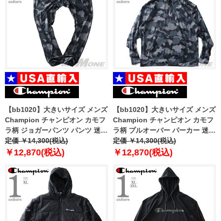
【bb1020】大きいサイズ メンズ
【bb1020】大きいサイズ メンズ
Champion チャンピオン カモフ
Champion チャンピオン カモフ
ラ柄 ジョガーパンツ パンツ 迷彩
ラ柄 プルオーバー パーカー 迷彩
柄 USA直輸入 p7477p-586644
定価 ￥14,300(税込)
柄 USA直輸入 s9441p-586638
定価 ￥14,300(税込)
￥12,870(税込)
￥12,870(税込)