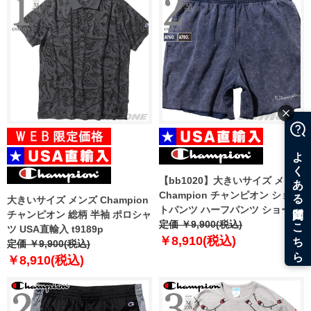
【bb1020】大きいサイズ メンズ
Champion チャンピオン ショー
大きいサイズ メンズ Champion
トパンツ ハーフパンツ ショーツ
チャンピオン 総柄 半袖 ポロシャ
USA直輸入 879040
定価 ￥9,900(税込)
ツ USA直輸入 t9189p
￥8,910(税込)
定価 ￥9,900(税込)
￥8,910(税込)