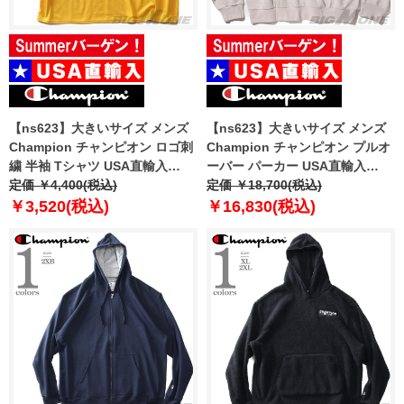
【ns623】大きいサイズ メンズ
【ns623】大きいサイズ メンズ
Champion チャンピオン ロゴ刺
Champion チャンピオン プルオ
繍 半袖 Tシャツ USA直輸入
ーバー パーカー USA直輸入
t0223
定価 ￥4,400(税込)
se6163
定価 ￥18,700(税込)
￥3,520(税込)
￥16,830(税込)