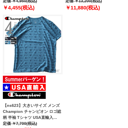
ル USA直輸入 h0723a
定価 ￥4,950(税込)
ックジャケット【USA直輸入】
定価 ￥13,200(税込)
v3377
￥4,455(税込)
￥11,880(税込)
【ns623】大きいサイズ メンズ
Champion チャンピオン ロゴ総
柄 半袖 Tシャツ USA直輸入
t5747p
定価 ￥7,700(税込)