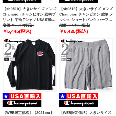
【sh0519】大きいサイズ メンズ
【sh0519】大きいサイズ メンズ
Champion チャンピオン 総柄プ
Champion チャンピオン 総柄 メ
リント 半袖 Tシャツ USA直輸入
ッシュ ショートパンツ ハーフパ
t8754
定価 ￥6,050(税込)
ンツ ショーツ USA直輸入
定価 ￥7,150(税込)
81622p
￥5,445(税込)
￥6,435(税込)
【WEB限定価格】【2021bar】
【WEB限定価格】大きいサイズ