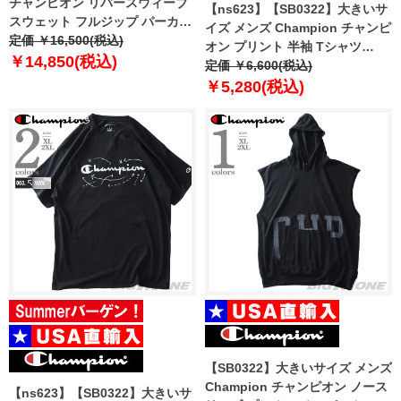
チャンピオン リバースウィーブ
【ns623】【SB0322】大きいサ
スウェット フルジップ パーカー
イズ メンズ Champion チャンピ
USA直輸入 gf69-s4136
定価 ￥16,500(税込)
オン プリント 半袖 Tシャツ
￥14,850(税込)
Classic Vintage Wash Graphic
定価 ￥6,600(税込)
Tee USA直輸入 t98658-586szb
￥5,280(税込)
【SB0322】大きいサイズ メンズ
Champion チャンピオン ノース
【ns623】【SB0322】大きいサ