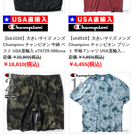
【bb1020】大きいサイズ メンズ
【sh0519】大きいサイズ メンズ
Champion チャンピオン 中綿 ベ
Champion チャンピオン プリン
スト USA直輸入 v74729-586oca
ト 半袖 Tシャツ USA直輸入
定価 ￥20,900(税込)
gt353-y08254
定価 ￥4,950(税込)
￥18,810(税込)
￥4,455(税込)