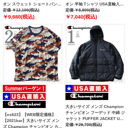
オン スウェット ショートパンツ
オン 半袖 Tシャツ USA直輸入
ハーフパンツ ショーツ USA直輸
定価 ￥12,100(税込)
t97126-586t4b
定価 ￥8,800(税込)
入 897124-586t4b
￥9,680(税込)
￥7,040(税込)
大きいサイズ メンズ Champion
チャンピオン フーデッド 中綿 ジ
【ns623】【WEB限定価格】
ャケット PUFFER JACKET USA
【2021bar】大きいサイズ メン
直輸入 v74728-003
定価 ￥29,700(税込)
ズ Champion チャンピオン カモ