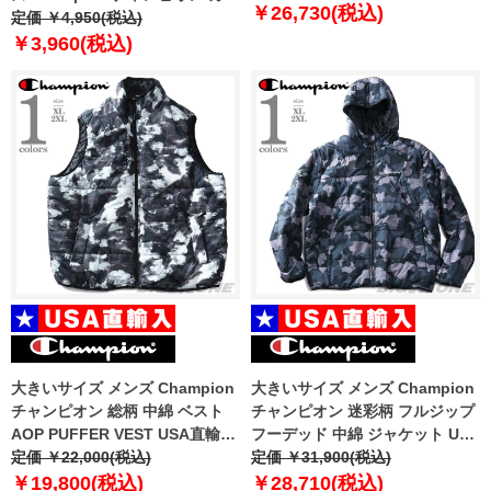
￥26,730(税込)
フラ柄 半袖 Tシャツ 迷彩 USA直
定価 ￥4,950(税込)
輸入 t8754p
￥3,960(税込)
大きいサイズ メンズ Champion
大きいサイズ メンズ Champion
チャンピオン 総柄 中綿 ベスト
チャンピオン 迷彩柄 フルジップ
AOP PUFFER VEST USA直輸入
フーデッド 中綿 ジャケット USA
v4729-awqr
定価 ￥22,000(税込)
直輸入 v4728p-awlm
定価 ￥31,900(税込)
￥19,800(税込)
￥28,710(税込)