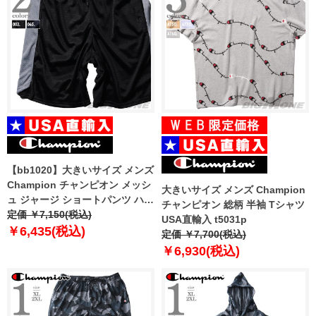
【bb1020】大きいサイズ メンズ
Champion チャンピオン メッシ
大きいサイズ メンズ Champion
ュ ジャージ ショートパンツ ハー
チャンピオン 総柄 半袖 Tシャツ
フパンツ ショーツ USA直輸入
定価 ￥7,150(税込)
USA直輸入 t5031p
85861
￥6,435(税込)
定価 ￥7,700(税込)
￥6,930(税込)