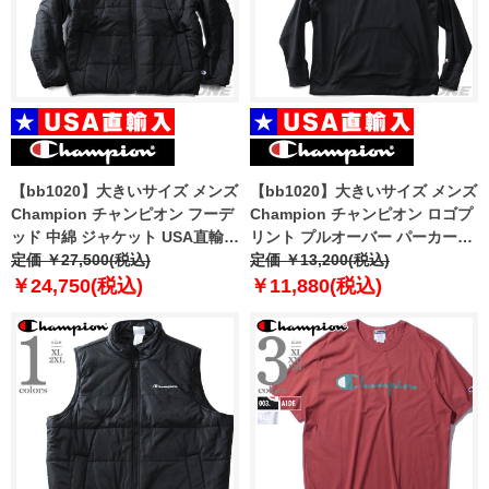
【bb1020】大きいサイズ メンズ
【bb1020】大きいサイズ メンズ
Champion チャンピオン フーデ
Champion チャンピオン ロゴプ
ッド 中綿 ジャケット USA直輸入
リント プルオーバー パーカー
v74728-586n6a
定価 ￥27,500(税込)
USA直輸入 s9441pg586mda
定価 ￥13,200(税込)
￥24,750(税込)
￥11,880(税込)