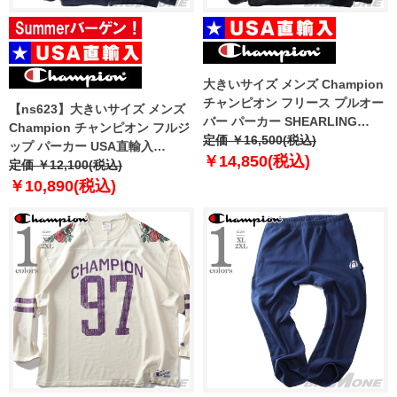
大きいサイズ メンズ Champion
チャンピオン フリース プルオー
【ns623】大きいサイズ メンズ
バー パーカー SHEARLING
Champion チャンピオン フルジ
HOODIE USA直輸入 s90228-
定価 ￥16,500(税込)
ップ パーカー USA直輸入
5865ab
￥14,850(税込)
s0891x-407d55
定価 ￥12,100(税込)
￥10,890(税込)