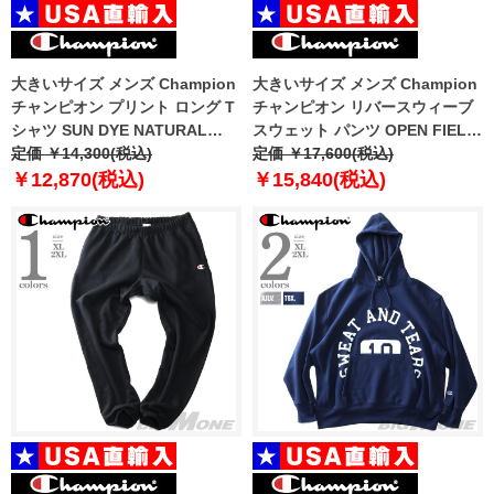
大きいサイズ メンズ Champion
大きいサイズ メンズ Champion
チャンピオン プリント ロング T
チャンピオン リバースウィーブ
シャツ SUN DYE NATURAL
スウェット パンツ OPEN FIELD
USA直輸入 s03715-5861
定価 ￥14,300(税込)
SWEATPANTS USA直輸入
定価 ￥17,600(税込)
p4170-5861
￥12,870(税込)
￥15,840(税込)