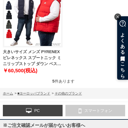
大きいサイズ メンズ PYRENEX
ピレネックス スプートニック ミ
ニリップストップ ダウン ベスト
SPOUTNIC MINI RIPSTOP
￥60,500(税込)
VEST 直輸入品 hms017
5
件あります
ホーム
>
■ヨーロッパブランド
>
その他のブランド
PC
スマートフォン
※ご注文確認メールが届かないお客様へ