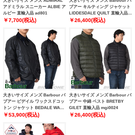
大きいサイズ メンズ ADMIRAL
大きいサイズ メンズ Barbour バ
アドミラル スニーカー ALBIE ア
ブアー キルティング ジャケット
ルビー 直輸入品 ad801
LIDDESDALE QUILT 直輸入品
mqu0001
￥7,700(税込)
￥26,400(税込)
大きいサイズ メンズ Barbour バ
大きいサイズ メンズ Barbour バ
ブアー ビデイル ワックスドコッ
ブアー 中綿 ベスト BRETBY
トン ジャケット BEDALE WAX
GILET 直輸入品 mgi0024
JACKET 直輸入品 mwx0018
￥53,900(税込)
￥26,400(税込)