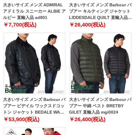
大きいサイズ メンズ ADMIRAL
大きいサイズ メンズ Barbour バ
アドミラル スニーカー ALBIE ア
ブアー キルティング ジャケット
ルビー 直輸入品 ad801
LIDDESDALE QUILT 直輸入品
mqu0001
￥7,700(税込)
￥26,400(税込)
大きいサイズ メンズ Barbour バ
大きいサイズ メンズ Barbour バ
ブアー ビデイル ワックスドコッ
ブアー 中綿 ベスト BRETBY
トン ジャケット BEDALE WAX
GILET 直輸入品 mgi0024
JACKET 直輸入品 mwx0018
￥53,900(税込)
￥26,400(税込)