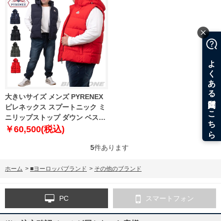
大きいサイズ メンズ PYRENEX
ピレネックス スプートニック ミ
ニリップストップ ダウン ベスト
SPOUTNIC MINI RIPSTOP
￥60,500(税込)
VEST 直輸入品 hms017
5
件あります
ホーム
>
■ヨーロッパブランド
>
その他のブランド
PC
スマートフォン