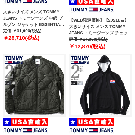
大きいサイズ メンズ TOMMY
JEANS トミージーンズ 中綿 ブ
【WEB限定価格】【2021bar】
ルゾン ジャケット ESSENTIAL
大きいサイズ メンズ TOMMY
PADDED JACKET USA直輸入
定価 ￥31,900(税込)
JEANS トミージーンズ チェック
dm0dm10975
￥28,710(税込)
柄 長袖 ボタンダウン シャツ
定価 ￥14,300(税込)
USA直輸入 dm0dm10983
￥12,870(税込)