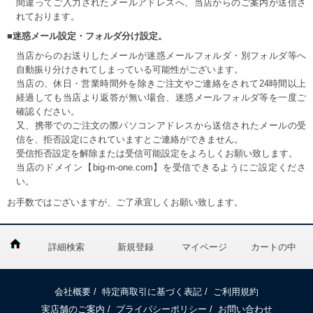
間違ってご入力されたメールアドレスへ、当店からのご案内が送信さ
れております。
■迷惑メール設定・フォルダ分け設定。
当店からのお送りしたメールが迷惑メールフォルダ・別フォルダ等へ
自動振り分けされてしまっている可能性がございます。
当店の、休日・営業時間外を除きご注文やご連絡をされて24時間以上
経過しても当店より返答が無い場合、迷惑メールフォルダ等を一度ご
確認ください。
又、携帯でのご注文の際パソコンアドレスから送信されたメールの受
信を、拒否設定にされていますとご連絡ができません。
受信拒否設定を解除または受信可能設定をよろしくお願い致します。
当店のドメイン【big-m-one.com】を受信できるようにご設定くださ
い。
お手数ではございますが、ご了承宜しくお願い致します。
詳細検索
新規登録
マイページ
カートの中
会社概要
/
特定商取引に基づく表記
/
ご利用規約
実店舗のご案内
/
プライバシーポリシー
/
お問い合わせ