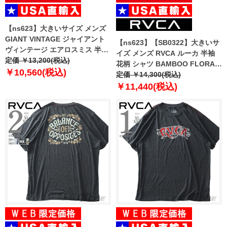
【ns623】大きいサイズ メンズ
GIANT VINTAGE ジャイアント
【ns623】【SB0322】大きいサ
ヴィンテージ エアロスミス 半袖
イズ メンズ RVCA ルーカ 半袖
Tシャツ AEROSMITH USA直輸
定価 ￥13,200(税込)
花柄 シャツ BAMBOO FLORAL
入 aerosmith-llc
￥10,560(税込)
USA直輸入 avywt00156sh
定価 ￥14,300(税込)
￥11,440(税込)