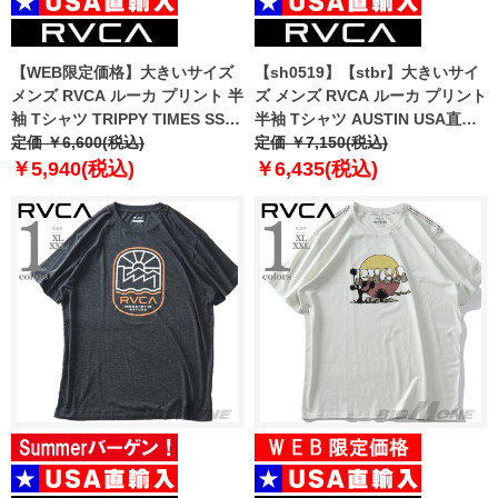
【WEB限定価格】大きいサイズ
【sh0519】【stbr】大きいサイ
メンズ RVCA ルーカ プリント 半
ズ メンズ RVCA ルーカ プリント
袖 Tシャツ TRIPPY TIMES SS
半袖 Tシャツ AUSTIN USA直輸
USA直輸入 avyzt00202
定価 ￥6,600(税込)
入 avyzt00773
定価 ￥7,150(税込)
￥5,940(税込)
￥6,435(税込)