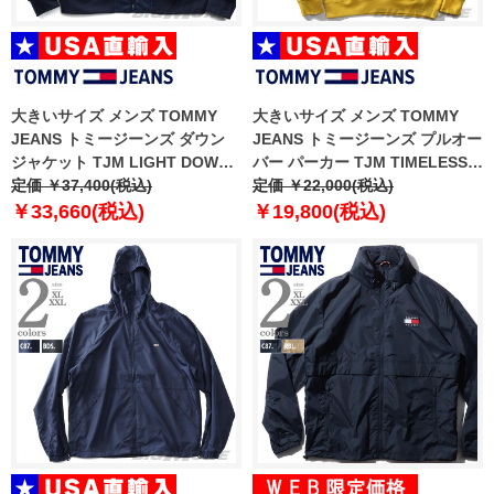
大きいサイズ メンズ TOMMY
大きいサイズ メンズ TOMMY
JEANS トミージーンズ ダウン
JEANS トミージーンズ プルオー
ジャケット TJM LIGHT DOWN
バー パーカー TJM TIMELESS
BOMBER JACKET USA直輸入
定価 ￥37,400(税込)
HOODIE USA直輸入
定価 ￥22,000(税込)
dm0dm10597
dm0dm10909
￥33,660(税込)
￥19,800(税込)