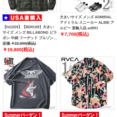
大きいサイズ メンズ ADMIRAL
アドミラル スニーカー ALBIE ア
【fd1029】【BD0109】大きい
ルビー 直輸入品 ad801
サイズ メンズ BILLABONG ビラ
￥7,700(税込)
ボン 中綿 フーデッド ブルゾン
ジャケット Journey Hooded
定価 ￥22,000(税込)
Zip-Up Puffer Jacket USA直輸
￥19,800(税込)
入 abyjk00116