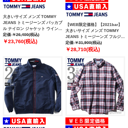
大きいサイズ メンズ TOMMY
JEANS トミージーンズ パッカブ
【WEB限定価格】【2021bar】
ル ナイロン ジャケット ウインド
大きいサイズ メンズ TOMMY
ブレーカー PACKABLE
定価 ￥26,400(税込)
JEANS トミージーンズ フルジッ
WINDBREAKER USA直輸入
￥23,760(税込)
プ ナイロン ジャケット USA直輸
定価 ￥31,900(税込)
dm0dm10961
入 dm0dm10963
￥28,710(税込)