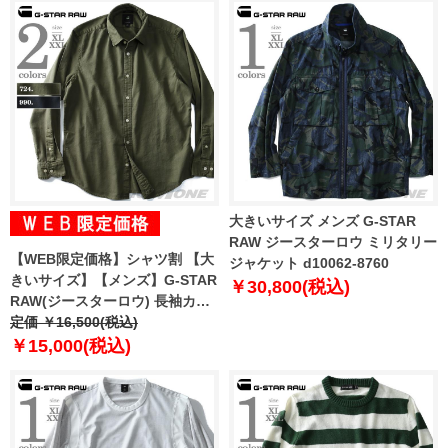
大きいサイズ メンズ G-STAR
RAW ジースターロウ ミリタリー
【WEB限定価格】シャツ割 【大
ジャケット d10062-8760
きいサイズ】【メンズ】G-STAR
￥30,800(税込)
RAW(ジースターロウ) 長袖カジ
ュアルシャツ d09111-7647
定価 ￥16,500(税込)
￥15,000(税込)