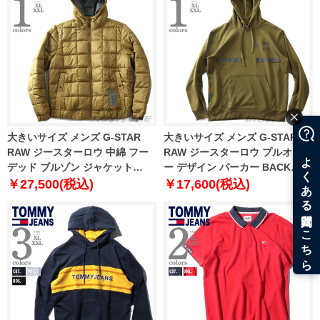
大きいサイズ メンズ G-STAR
大きいサイズ メンズ G-STAR
RAW ジースターロウ 中綿 フー
RAW ジースターロウ プルオーバ
デッド ブルゾン ジャケット
ー デザイン パーカー BACK
MEEFIC SQUARE QUILTED
TAPE HOODED SWEATER
￥27,500(税込)
￥17,600(税込)
HOODED JACKET d20126-
d20404-a613
b958