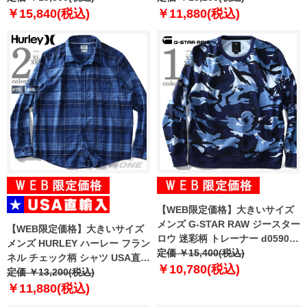
￥15,840(税込)
￥11,880(税込)
【WEB限定価格】大きいサイズ
メンズ G-STAR RAW ジースター
【WEB限定価格】大きいサイズ
ロウ 迷彩柄 トレーナー d05901-
メンズ HURLEY ハーレー フラン
9646
定価 ￥15,400(税込)
ネル チェック柄 シャツ USA直輸
￥10,780(税込)
入 cu1010
定価 ￥13,200(税込)
￥11,880(税込)