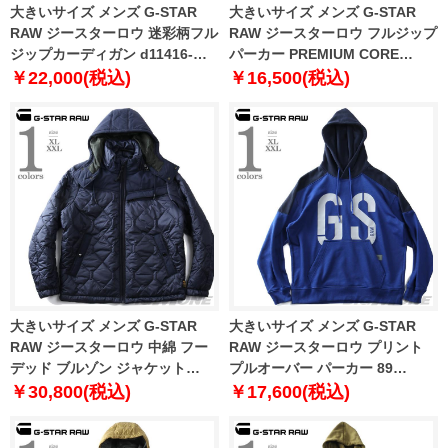
大きいサイズ メンズ G-STAR
大きいサイズ メンズ G-STAR
RAW ジースターロウ 迷彩柄フル
RAW ジースターロウ フルジップ
ジップカーディガン d11416-
パーカー PREMIUM CORE
2340
HOODED ZIP SWEATER
￥22,000(税込)
￥16,500(税込)
d16122-c235
大きいサイズ メンズ G-STAR
大きいサイズ メンズ G-STAR
RAW ジースターロウ 中綿 フー
RAW ジースターロウ プリント
デッド ブルゾン ジャケット
プルオーバー パーカー 89
ATTACC HEATSEAL QUILTED
LOGO BLOCK HOODIE
￥30,800(税込)
￥17,600(税込)
HOODED JACKET d17564-
d19858-a613
c470