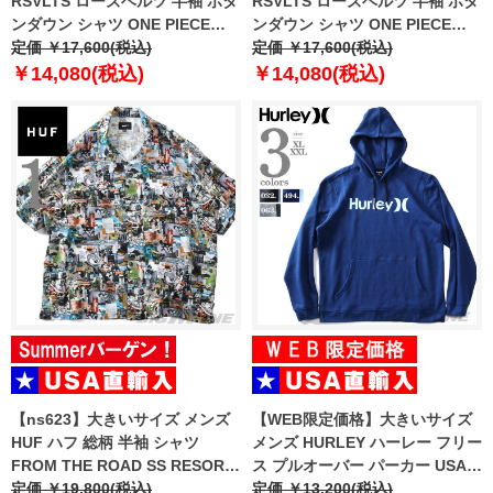
RSVLTS ローズベルツ 半袖 ボタ
RSVLTS ローズベルツ 半袖 ボタ
ンダウン シャツ ONE PIECE
ンダウン シャツ ONE PIECE
KUNUFLEX SS SHIRT USA直輸
定価 ￥17,600(税込)
KUNUFLEX SS SHIRT USA直輸
定価 ￥17,600(税込)
入 btn-op-franky
入 btn-op-wego
￥14,080(税込)
￥14,080(税込)
【ns623】大きいサイズ メンズ
【WEB限定価格】大きいサイズ
HUF ハフ 総柄 半袖 シャツ
メンズ HURLEY ハーレー フリー
FROM THE ROAD SS RESORT
ス プルオーバー パーカー USA直
USA直輸入 bu00262
定価 ￥19,800(税込)
輸入 cu0351
定価 ￥13,200(税込)