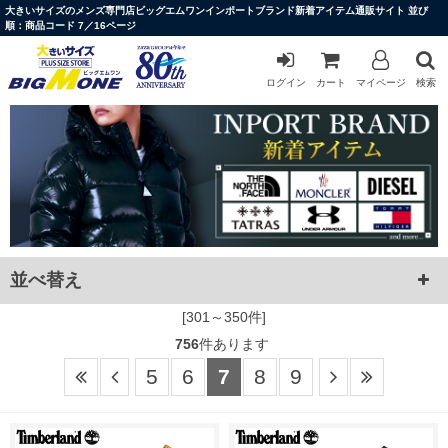
大きいサイズのメンズ専門店ビッグエムワンインポートブランド新着アイテム通販サイト 並び
順：商品コード 7／16ページ
ログイン
カート
マイページ
検索
並べ替え
[301～350件]
756
件あります
5
6
7
8
9