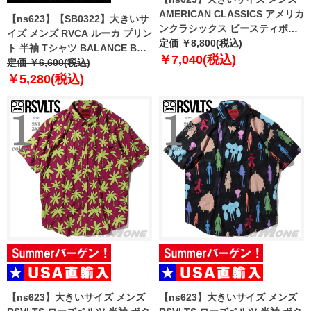
AMERICAN CLASSICS アメリカ
【ns623】【SB0322】大きいサ
ンクラシックス ビースティボー
イズ メンズ RVCA ルーカ プリン
イズ 半袖 Tシャツ BEASTIE
定価 ￥8,800(税込)
ト 半袖 Tシャツ BALANCE BOX
BOYS USA直輸入 beastieboys-
￥7,040(税込)
USA直輸入 avyzt00788
定価 ￥6,600(税込)
c
￥5,280(税込)
【ns623】大きいサイズ メンズ
【ns623】大きいサイズ メンズ