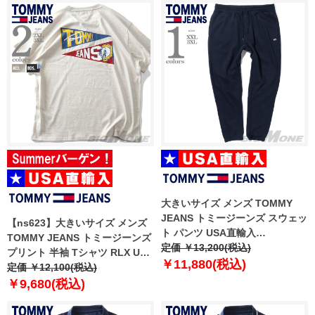
大きいサイズ メンズ TOMMY
JEANS トミージーンズ スウェッ
【ns623】大きいサイズ メンズ
ト パンツ USA直輸入
TOMMY JEANS トミージーンズ
dm0dm20473
定価 ￥13,200(税込)
プリント 半袖 Tシャツ RLX UNI
￥11,880(税込)
FLAG TIGER TEE USA直輸入
定価 ￥12,100(税込)
dm0dm20350
￥9,680(税込)