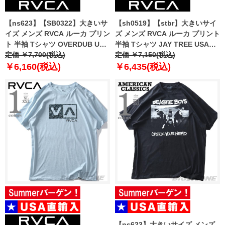
【ns623】【SB0322】大きいサ
【sh0519】【stbr】大きいサイ
イズ メンズ RVCA ルーカ プリン
ズ メンズ RVCA ルーカ プリント
ト 半袖 Tシャツ OVERDUB USA
半袖 Tシャツ JAY TREE USA直
直輸入 avyzt00775
定価 ￥7,700(税込)
輸入 avyzt00781
定価 ￥7,150(税込)
￥6,160(税込)
￥6,435(税込)
【ns623】大きいサイズ メンズ