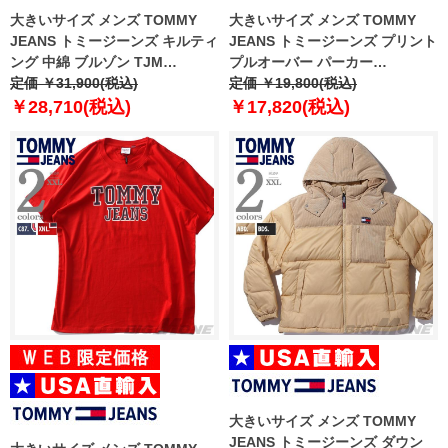
大きいサイズ メンズ TOMMY
大きいサイズ メンズ TOMMY
JEANS トミージーンズ キルティ
JEANS トミージーンズ プリント
ング 中綿 ブルゾン TJM
プルオーバー パーカー
QUILTED BOMBER JACKET
定価 ￥31,900(税込)
ESSENTIAL BACK PRINT
定価 ￥19,800(税込)
USA直輸入 dm0dm11054
HOODIE USA直輸入
￥28,710(税込)
￥17,820(税込)
dm0dm11799
大きいサイズ メンズ TOMMY
JEANS トミージーンズ ダウン