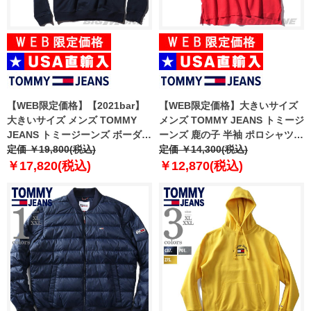
【WEB限定価格】【2021bar】
【WEB限定価格】大きいサイズ
大きいサイズ メンズ TOMMY
メンズ TOMMY JEANS トミージ
JEANS トミージーンズ ボーダー
ーンズ 鹿の子 半袖 ポロシャツ
柄 プルオーバー パーカー USA直
定価 ￥19,800(税込)
USA直輸入 dm0dm10326
定価 ￥14,300(税込)
輸入 dm0dm09651
￥17,820(税込)
￥12,870(税込)