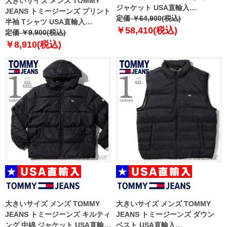
大きいサイズ メンズ TOMMY
ジャケット USA直輸入
JEANS トミージーンズ プリント
dm0dm17229
定価 ￥64,900(税込)
半袖 Tシャツ USA直輸入
￥58,410(税込)
dm0dm16405
定価 ￥9,900(税込)
￥8,910(税込)
大きいサイズ メンズ TOMMY
大きいサイズ メンズ TOMMY
JEANS トミージーンズ キルティ
JEANS トミージーンズ ダウン
ング 中綿 ジャケット USA直輸入
ベスト USA直輸入