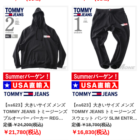
【ns623】大きいサイズ メンズ
【ns623】大きいサイズ メンズ
TOMMY JEANS トミージーンズ
TOMMY JEANS トミージーンズ
プルオーバー パーカー REG
スウェット パンツ SLIM ENTRY
ENTRY GRAPHIC HOODIE EXT
定価 ￥24,200(税込)
SWEATPANT USA直輸入
定価 ￥18,700(税込)
USA直輸入 dm0dm20257
dm0dm20277
￥21,780(税込)
￥16,830(税込)