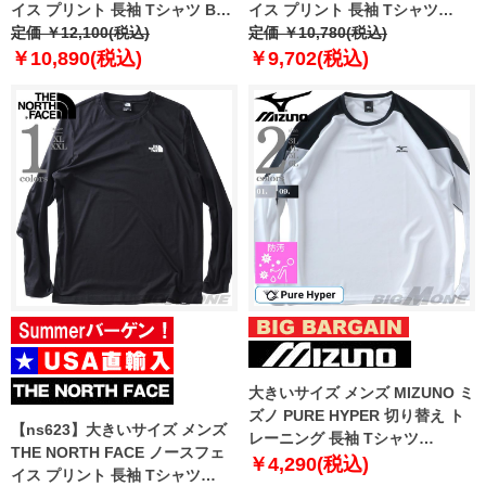
イス プリント 長袖 Tシャツ BOX
イス プリント 長袖 Tシャツ
NSE TEE USA直輸入 nf0a87nn-
定価 ￥12,100(税込)
SIMPLE DOME TEE USA直輸入
定価 ￥10,780(税込)
fn4
nf0a87qn-fn4
￥10,890(税込)
￥9,702(税込)
大きいサイズ メンズ MIZUNO ミ
ズノ PURE HYPER 切り替え ト
【ns623】大きいサイズ メンズ
レーニング 長袖 Tシャツ
THE NORTH FACE ノースフェ
k2jacb40
￥4,290(税込)
イス プリント 長袖 Tシャツ