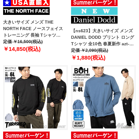
大きいサイズ メンズ THE
NORTH FACE ノースフェイス
【ns623】大きいサイズ メンズ
トレーニング 長袖 Tシャツ
DANIEL DODD プリント ロング
STEPUP L/S TEE USA直輸入
定価 ￥16,500(税込)
Tシャツ 全10色 春夏新作 azt-
nt7tr55j
￥14,850(税込)
2601pt1 【fre】
定価 ￥2,090(税込)
￥1,880(税込)