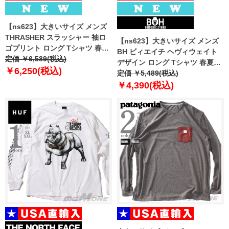
【ns623】大きいサイズ メンズ
THRASHER スラッシャー 袖ロ
【ns623】大きいサイズ メンズ
ゴプリント ロング Tシャツ 春夏
BH ビィエイチ ヘヴィウェイト
新作 th26sp01k 【fre】
定価 ￥6,589(税込)
デザイン ロング Tシャツ 春夏新
￥6,250(税込)
作 bh-t260101 【fre】
定価 ￥5,489(税込)
￥4,390(税込)