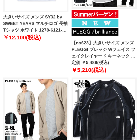
大きいサイズ メンズ SY32 by
SWEET YEARS マルチロゴ 長袖
Tシャツ ホワイト 1278-6121-1
3L 4L 5L 6L
￥12,100(税込)
【ns623】大きいサイズ メンズ
PLEGGI プレッジ Wフェイス フ
ェイクレイヤード キーネック 長
袖 Tシャツ 春夏新作 66-13129-2
定価 ￥5,489(税込)
【fre】
￥5,210(税込)