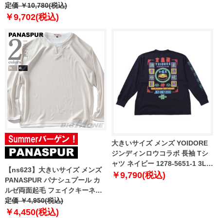
SIMPLE DOME TEE USA直輸入
定価 ￥10,780(税込)
nf0a87qn-jk3
￥9,702(税込)
大きいサイズ メンズ YOIDORE
ジンディンロウコラボ 長袖 Tシ
ャツ ネイビー 1278-5651-1 3L
【ns623】大きいサイズ メンズ
4L 5L 6L
￥9,790(税込)
PANASPUR パナシュプール カ
ルゼ両面起毛 フェイクキーネッ
ク ロング Tシャツ 5401-604z
定価 ￥4,950(税込)
￥4,450(税込)