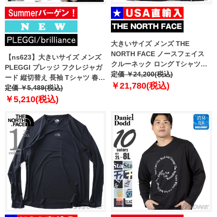
大きいサイズ メンズ THE
NORTH FACE ノースフェイス
【ns623】大きいサイズ メンズ
クルーネック ロング Tシャツ
PLEGGI プレッジ フクレジャガ
DYNAMO CREWNECK USA直輸
定価 ￥24,200(税込)
ード 縦切替え 長袖 Tシャツ 春夏
入 nm5mr54j
￥21,780(税込)
新作 66-13198-2 【fre】
定価 ￥5,489(税込)
￥5,210(税込)