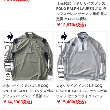
【ns623】大きいサイズ メンズ
POLO RALPH LAUREN ポロ ラ
ルフローレン サーマル 総柄 長袖
Tシャツ USA直輸入 pw25hr-
定価 ￥14,300(税込)
a0sO
￥12,870(税込)
大きいサイズ メンズ LE COQ
大きいサイズ メンズ LE COQ
SPORTIF GOLF ルコックスポル
SPORTIF GOLF ルコックスポル
ティフ ハーフジップ 長袖 Tシャ
ティフ セーターライク ハーフジ
ツ 吸汗 ストレッチ ゴルフウェア
ップ カットソー ストレッチ ゴル
￥14,300(税込)
￥15,400(税込)
lg5flsb2m
フウェア lg5fswb1m