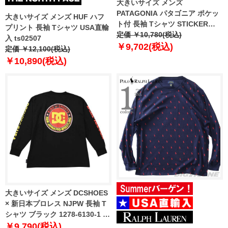
大きいサイズ メンズ
PATAGONIA パタゴニア ポケッ
大きいサイズ メンズ HUF ハフ
ト付 長袖 Tシャツ STICKER
プリント 長袖 Tシャツ USA直輸
POCKET RESPONSIBILI-TEE
定価 ￥10,780(税込)
入 ts02507
USA直輸入 37836
￥9,702(税込)
定価 ￥12,100(税込)
￥10,890(税込)
大きいサイズ メンズ DCSHOES
× 新日本プロレス NJPW 長袖 T
シャツ ブラック 1278-6130-1 3L
4L 5L 6L
￥9,790(税込)