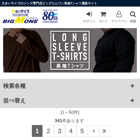
大きいサイズのメンズ専門店ビッグエムワン長袖Tシャツ通販サイト
ログイン
カート
マイページ
検索
検索各種
並べ替え
[1～50件]
341
件あります
1
2
3
4
5