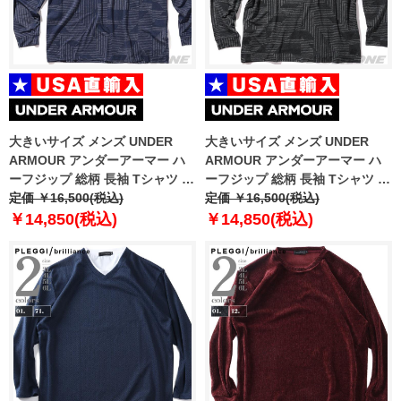
大きいサイズ メンズ UNDER
大きいサイズ メンズ UNDER
ARMOUR アンダーアーマー ハ
ARMOUR アンダーアーマー ハ
ーフジップ 総柄 長袖 Tシャツ ゴ
ーフジップ 総柄 長袖 Tシャツ ゴ
ルフウェア USA直輸入
定価 ￥16,500(税込)
ルフウェア USA直輸入
定価 ￥16,500(税込)
um1212190-190
um1212999-999
￥14,850(税込)
￥14,850(税込)