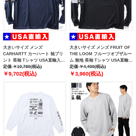
大きいサイズ メンズ
大きいサイズ メンズ FRUIT OF
CARHARTT カーハート 袖プリ
THE LOOM フルーツオブザルー
ント 長袖 Tシャツ USA直輸入
ム 無地 長袖 Tシャツ USA直輸入
k231
定価 ￥10,780(税込)
81575100
定価 ￥4,400(税込)
￥9,702(税込)
￥3,960(税込)