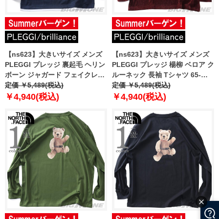
【ns623】大きいサイズ メンズ
【ns623】大きいサイズ メンズ
PLEGGI プレッジ 裏起毛 ヘリン
PLEGGI プレッジ 楊柳 ベロア ク
ボーン ジャガード フェイクレイ
ルーネック 長袖 Tシャツ 65-
ヤード Vネック 長袖 Tシャツ 65-
定価 ￥5,489(税込)
88373-2
定価 ￥5,489(税込)
88151-2
￥4,940(税込)
￥4,940(税込)