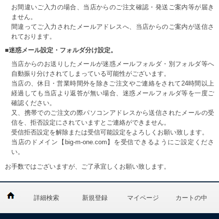
お間違いご入力の場合、当店からのご注文確認・発送ご案内等が届き
ません。
間違ってご入力されたメールアドレスへ、当店からのご案内が送信さ
れております。
■迷惑メール設定・フォルダ分け設定。
当店からのお送りしたメールが迷惑メールフォルダ・別フォルダ等へ
自動振り分けされてしまっている可能性がございます。
当店の、休日・営業時間外を除きご注文やご連絡をされて24時間以上
経過しても当店より返答が無い場合、迷惑メールフォルダ等を一度ご
確認ください。
又、携帯でのご注文の際パソコンアドレスから送信されたメールの受
信を、拒否設定にされていますとご連絡ができません。
受信拒否設定を解除または受信可能設定をよろしくお願い致します。
当店のドメイン【big-m-one.com】を受信できるようにご設定くださ
い。
お手数ではございますが、ご了承宜しくお願い致します。
詳細検索
新規登録
マイページ
カートの中