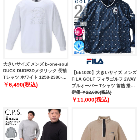
大きいサイズ メンズ b-one-soul
DUCK DUDE3Dメタリック 長袖
【bb1020】大きいサイズ メンズ
Tシャツ ホワイト 1258-2390-1
FILA GOLF フィラゴルフ 2WAY
3L 4L 5L 6L
￥6,490(税込)
プルオーバー Tシャツ 蓄熱 撥水
加工 782224k
定価 ￥22,000(税込)
￥11,000(税込)