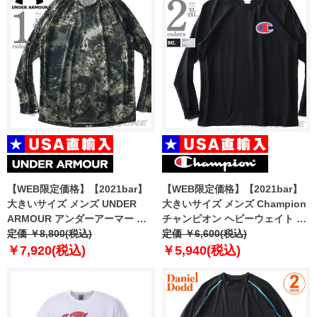
【WEB限定価格】【2021bar】
【WEB限定価格】【2021bar】
大きいサイズ メンズ UNDER
大きいサイズ メンズ Champion
ARMOUR アンダーアーマー 長
チャンピオン ヘビーウェイト 長
袖 プリント Tシャツ ロックアッ
定価 ￥8,800(税込)
袖 Tシャツ USA直輸入 gt47-
定価 ￥6,600(税込)
プ TECH2.0 PRINT LOCKUP
586649
￥7,920(税込)
￥5,940(税込)
USA直輸入 1366480