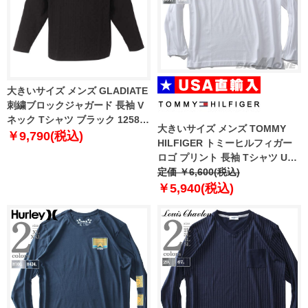
大きいサイズ メンズ GLADIATE
刺繍ブロックジャガード 長袖 V
ネック Tシャツ ブラック 1258-
大きいサイズ メンズ TOMMY
2355-2 3L 4L 5L 6L
￥9,790(税込)
HILFIGER トミーヒルフィガー
ロゴ プリント 長袖 Tシャツ USA
直輸入 09t4112
定価 ￥6,600(税込)
￥5,940(税込)