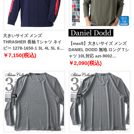
大きいサイズ メンズ
THRASHER 長袖 Tシャツ ネイ
【max8】大きいサイズ メンズ
ビー 1278-1650-1 3L 4L 5L 6L
DANIEL DODD 無地 ロング Tシ
8L
￥7,150(税込)
ャツ 10L対応 azt-9002
【t2502】
￥2,090(税込)