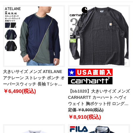
大きいサイズ メンズ ATELANE
アテレーン ストレッチ ポンチ オ
ーバースウィッチ 長袖 Tシャツ
オーバーサイズシルエット 22a-
￥6,490(税込)
【bb1020】大きいサイズ メンズ
24050-b
CARHARTT カーハート ヘヴィ
ウェイト 胸ポケット付 ロングス
リーブ Tシャツ ルーズフィット
定価 ￥9,900(税込)
USA直輸入 k126
￥8,910(税込)