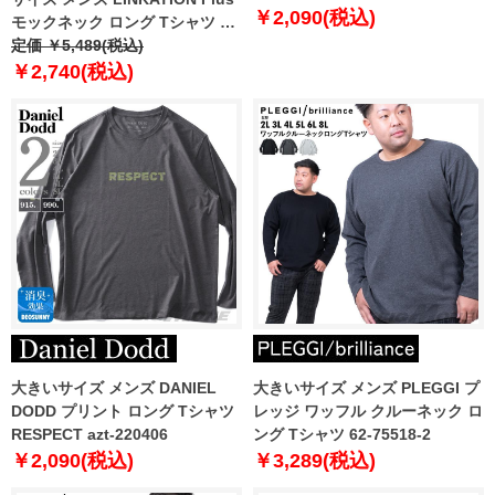
220405
￥2,090(税込)
モックネック ロング Tシャツ ア
スレジャー スポーツウェア la-
定価 ￥5,489(税込)
t220421
￥2,740(税込)
大きいサイズ メンズ DANIEL
大きいサイズ メンズ PLEGGI プ
DODD プリント ロング Tシャツ
レッジ ワッフル クルーネック ロ
RESPECT azt-220406
ング Tシャツ 62-75518-2
￥2,090(税込)
￥3,289(税込)