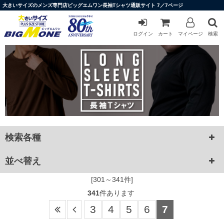
大きいサイズのメンズ専門店ビッグエムワン長袖Tシャツ通販サイト 7／7ページ
ログイン
カート
マイページ
検索
検索各種
並べ替え
[301～341件]
341
件あります
3
4
5
6
7