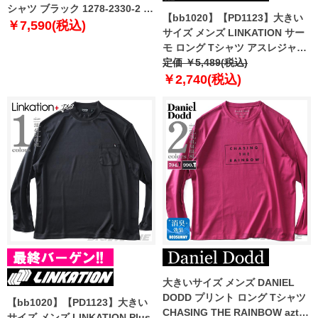
シャツ ブラック 1278-2330-2 3L
【bb1020】【PD1123】大きい
4L 5L 6L
￥7,590(税込)
サイズ メンズ LINKATION サー
モ ロング Tシャツ アスレジャー
スポーツウェア la-t220416
定価 ￥5,489(税込)
￥2,740(税込)
大きいサイズ メンズ DANIEL
DODD プリント ロング Tシャツ
【bb1020】【PD1123】大きい
CHASING THE RAINBOW azt-
サイズ メンズ LINKATION Plus