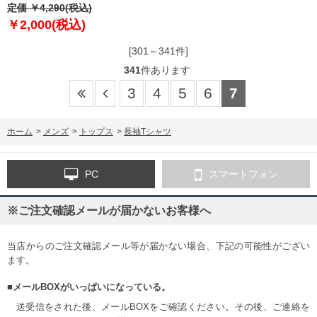
急セール
定価 ￥4,290(税込)
￥2,000(税込)
[301～341件]
341
件あります
3
4
5
6
7
ホーム
>
メンズ
>
トップス
>
長袖Tシャツ
PC
スマートフォン
※ご注文確認メールが届かないお客様へ
当店からのご注文確認メール等が届かない場合、下記の可能性がござい
ます。
■メールBOXがいっぱいになっている。
送受信をされた後、メールBOXをご確認ください。その後、ご連絡を