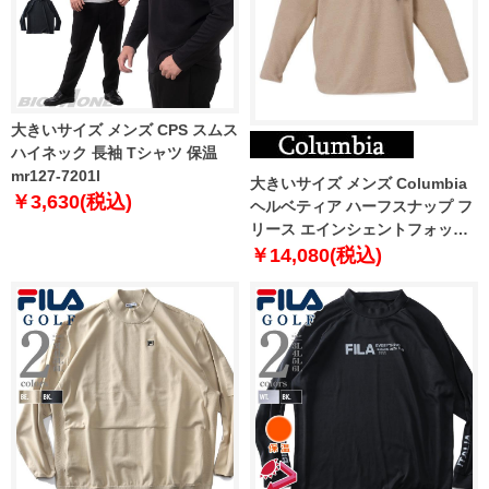
大きいサイズ メンズ CPS スムス
ハイネック 長袖 Tシャツ 保温
mr127-7201l
大きいサイズ メンズ Columbia
￥3,630(税込)
ヘルベティア ハーフスナップ フ
リース エインシェントフォッシ
ル 1278-2305-1 1X 2X 3X 4X 5X
￥14,080(税込)
6X