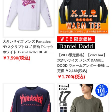
大きいサイズ メンズ Fanatics
NYスクリプトロゴ 長袖 Tシャツ
ホワイト 1278-1670-1 3L 4L 5L
【WEB限定価格】【2021bar】
6L
￥7,590(税込)
大きいサイズ メンズ DANIEL
DODD ウォームアンダー 長袖 T
シャツ コンプレッション 裏ピー
定価 ￥2,189(税込)
チ起毛 azit-210501
￥1,700(税込)