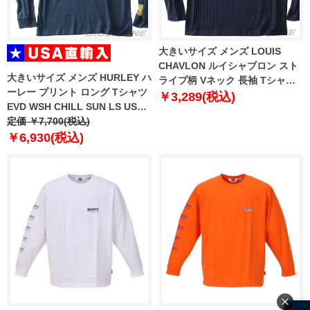
大きいサイズ メンズ LOUIS
CHAVLON ルイシャブロン スト
大きいサイズ メンズ HURLEY ハ
ライプ柄 Vネック 長袖 Tシャツ
ーレー プリント ロング Tシャツ
2160-8140
￥3,289(税込)
EVD WSH CHILL SUN LS USA
直輸入 mts0026650
定価 ￥7,700(税込)
￥6,930(税込)