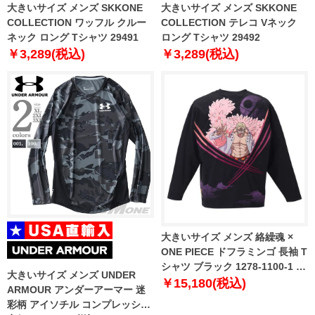
大きいサイズ メンズ SKKONE
大きいサイズ メンズ SKKONE
COLLECTION ワッフル クルー
COLLECTION テレコ Vネック
ネック ロング Tシャツ 29491
ロング Tシャツ 29492
￥3,289(税込)
￥3,289(税込)
大きいサイズ メンズ 絡繰魂 ×
ONE PIECE ドフラミンゴ 長袖 T
シャツ ブラック 1278-1100-1 3L
大きいサイズ メンズ UNDER
4L 5L 6L
￥15,180(税込)
ARMOUR アンダーアーマー 迷
彩柄 アイソチル コンプレッショ