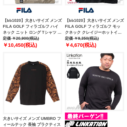
【bb1020】大きいサイズ メンズ
【bb1020】大きいサイズ メンズ
FILA GOLF フィラゴルフ ハイ
FILA GOLF フィラゴルフ モッ
ネック ニット ロング Tシャツ ゴ
クネック クレイジーホットイン
ルフウェア 782710k
定価 ￥20,900(税込)
ナー ロング Tシャツ 保温 UVカ
定価 ￥9,350(税込)
ット ゴルフウェア 782923k
￥10,450(税込)
￥4,670(税込)
大きいサイズ メンズ UMBRO フ
ィールテック 長袖 プラクティス