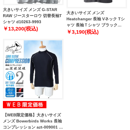
大きいサイズ メンズ G-STAR
大きいサイズ メンズ
RAW ジースターロウ 切替長袖T
Heatchanger 長袖 Vネック Tシ
シャツ d10263-9993
ャツ 長袖Ｔシャツ ブラック
￥13,200(税込)
1149-8320-2 3L 4L 5L 6L 8L
￥3,190(税込)
【WEB限定価格】大きいサイズ
メンズ Bowerbirds Works 長袖
コンプレッション azt-009001 緊