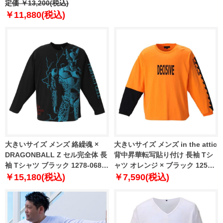
ン ロングスリーブ USA直輸入
定価 ￥13,200(税込)
1361523
￥11,880(税込)
大きいサイズ メンズ 絡繰魂 ×
大きいサイズ メンズ in the attic
DRAGONBALL Z セル完全体 長
背中昇華転写貼り付け 長袖 Tシ
袖 Tシャツ ブラック 1278-0680-
ャツ オレンジ × ブラック 1258-
1 3L 4L 5L 6L
0301-1 2L 3L 4L 5L 6L
￥15,180(税込)
￥7,590(税込)