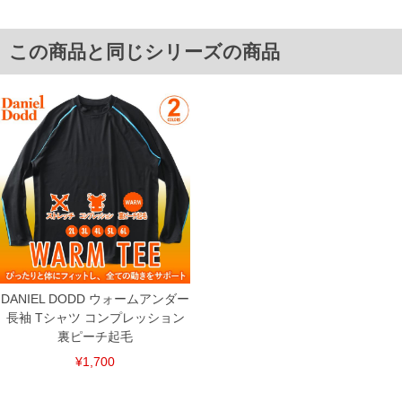
3L/115～121
4L/121～127
5L/127～133
この商品と同じシリーズの商品
6L/133～139
単位はcm
※【返品交換について】
返品交換希望の方は、商品到着後1週間以内にご連絡ください。
下着(肌着)やワイシャツは商品の性質上、返品交換不可とさせて頂いております。予め
ご了承くださいませ。
※【ボトムの裾上げをご希望の場合】
裾上げ料金は500円+税となります。
備考欄に股下●cmとご記入下さい。（裾上げ無料対象商品は1本につき税込6,000円以
上の品が対象。1本5,999円以下の商品は有料（500円+税）となります。）
出荷まで約1週間～20日間程お時間を頂く場合がございます。
尚、裾上げした商品は返品・交換不可となりますので、予めご了承下さい。
一部、お直しに対応出来ない商品がございます。(例：裾にファスナーや調節ひもが付
いている、極端なデザインが施されている等)
DANIEL DODD ウォームアンダー
※商品によって若干のサイズの誤差がございます。また、お客様がご使用の環境（コ
ンピュータ画面）によって、商品の色味が若干異なる場合がございます。予めご了承
長袖 Tシャツ コンプレッション
ください。
裏ピーチ起毛
※当店での掲載商品は、実店鋪と在庫を共用しておりますので店頭での売り違い、店
舗からのお取り寄せ等により、お客様にご迷惑をお掛けしてしまう場合がございま
¥1,700
す。そのようなことがない様最大限に努めておりますが、もしあった場合速やかにご
連絡させて頂きますので予めご了承ください。