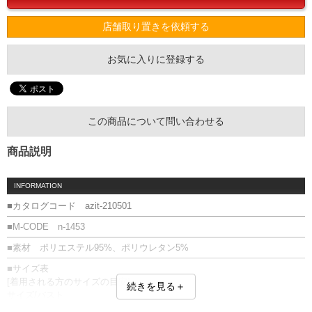
店舗取り置きを依頼する
お気に入りに登録する
この商品について問い合わせる
商品説明
INFORMATION
■カタログコード azit-210501
■M-CODE n-1453
■素材 ポリエステル95%、ポリウレタン5%
■サイズ表
[着用される方のサイズの目安]
続きを見る＋
サイズ/バスト
2L/109～115