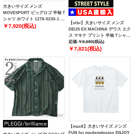
大きいサイズ メンズ
MOVESPORT ビッグロゴ 半袖 T
シャツ ホワイト 1278-5230-1 3L
【stbr】大きいサイズ メンズ
4L 5L 6L
￥7,920(税込)
DEUS EX MACHINA デウス エク
ス マキナ プリント 半袖 Tシャツ
SMILE TEE USA直輸入
定価 ￥8,690(税込)
dmw41808w
￥7,821(税込)
【max8】大きいサイズ メンズ
FUN for modemdesign ENJOY