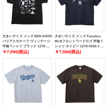
大きいサイズ メンズ BEN DAVIS
大きいサイズ メンズ Fanatics
バリアスモチーフ ヴィンテージ
MLBフロントワードロゴ 半袖 T
半袖 Tシャツ ブラック 1278-
シャツ ネイビー 1278-5530-1 3L
5558-2 3L 4L 5L 6L
4L 5L 6L
￥7,590(税込)
￥7,590(税込)