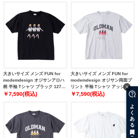
大きいサイズ メンズ FUN for
大きいサイズ メンズ FUN for
modemdesign オジサンアロハ
modemdesign オジサン両面プ
柄 半袖 Tシャツ ブラック 1278-
リント 半袖 Tシャツ アッシュ
4215-2 3L 4L 5L 6L 8L
1278-4216-1 3L 4L 5L 6L
￥7,590(税込)
￥7,590(税込)