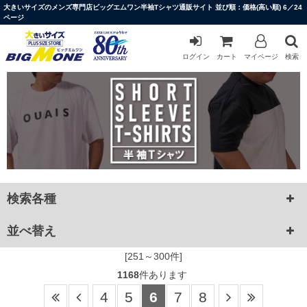
大きいサイズのメンズ専門店ビッグエムワン半袖Tシャツ通販サイト 並び順：価格(高い順) 6／24
ページ
ログイン
カート
マイページ
検索
検索各種
並べ替え
[251～300件]
1168
件あります
4
5
6
7
8