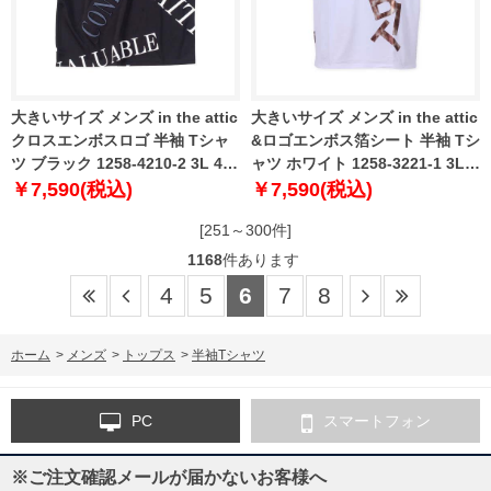
大きいサイズ メンズ in the attic
大きいサイズ メンズ in the attic
クロスエンボスロゴ 半袖 Tシャ
&ロゴエンボス箔シート 半袖 Tシ
ツ ブラック 1258-4210-2 3L 4L
ャツ ホワイト 1258-3221-1 3L
5L 6L
4L 5L 6L
￥7,590(税込)
￥7,590(税込)
[251～300件]
1168
件あります
4
5
6
7
8
ホーム
>
メンズ
>
トップス
>
半袖Tシャツ
PC
スマートフォン
※ご注文確認メールが届かないお客様へ