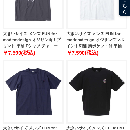
大きいサイズ メンズ FUN for
大きいサイズ メンズ FUN for
modemdesign オジサン両面プ
modemdesign オジサンワンポ
リント 半袖 Tシャツ チャコール
イント刺繍 胸ポケット付 半袖 T
1278-4216-2 3L 4L 5L 6L
シャツ ホワイト 1278-4217-1 3L
￥7,590(税込)
￥7,590(税込)
4L 5L 6L 8L
大きいサイズ メンズ FUN for
大きいサイズ メンズ ELEMENT