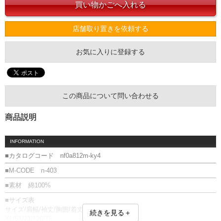
店舗取り置きを依頼する
お気に入りに登録する
この商品について問い合わせる
商品説明
INFORMATION
■カタログコード nf0a812m-ky4
■M-CODE n-403
■素材 綿100%
■サイズ表
サイズ/肩幅/袖丈/胸囲/着丈
続きを見る＋
XL/51/23/126/75