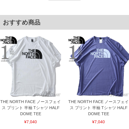
XXL/53/25/134/77
3XL/55/26/144/80
単位はcm
おすすめ商品
※【返品交換について】
返品交換希望の方は、商品到着後1週間以内にご連絡ください。
下着(肌着)やワイシャツは商品の性質上、返品交換不可とさせて頂いております。予め
ご了承くださいませ。
※【ボトムの裾上げをご希望の場合】
裾上げ料金は500円+税となります。
備考欄に股下●cmとご記入下さい。（裾上げ無料対象商品は1本につき税込6,000円以
上の品が対象。1本5,999円以下の商品は有料（500円+税）となります。）
出荷まで約1週間～20日間程お時間を頂く場合がございます。
尚、裾上げした商品は返品・交換不可となりますので、予めご了承下さい。
一部、お直しに対応出来ない商品がございます。(例：裾にファスナーや調節ひもが付
いている、極端なデザインが施されている等)
※商品によって若干のサイズの誤差がございます。また、お客様がご使用の環境（コ
ンピュータ画面）によって、商品の色味が若干異なる場合がございます。予めご了承
ください。
※当店での掲載商品は、実店鋪と在庫を共用しておりますので店頭での売り違い、店
THE NORTH FACE ノースフェイ
THE NORTH FACE ノースフェイ
舗からのお取り寄せ等により、お客様にご迷惑をお掛けしてしまう場合がございま
ス プリント 半袖 Tシャツ HALF
ス プリント 半袖 Tシャツ HALF
す。そのようなことがない様最大限に努めておりますが、もしあった場合速やかにご
連絡させて頂きますので予めご了承ください。
DOME TEE
DOME TEE
¥7,040
¥7,040
ITEM INTRODUCTION