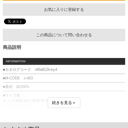
お気に入りに登録する
この商品について問い合わせる
商品説明
INFORMATION
■カタログコード nf0a812h-ky4
■M-CODE n-403
■素材 綿100%
■サイズ表
サイズ/肩幅/袖丈/胸囲/着丈
続きを見る＋
XL/49/26/123/76
XXL/50/27/130/78
3XL/54/27/140/80
単位はcm