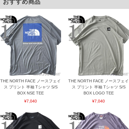
おすすめ商品
※【返品交換について】
返品交換希望の方は、商品到着後1週間以内にご連絡ください。
下着(肌着)やワイシャツは商品の性質上、返品交換不可とさせて頂いております。予め
ご了承くださいませ。
※【ボトムの裾上げをご希望の場合】
裾上げ料金は500円+税となります。
備考欄に股下●cmとご記入下さい。（裾上げ無料対象商品は1本につき税込6,000円以
上の品が対象。1本5,999円以下の商品は有料（500円+税）となります。）
出荷まで約1週間～20日間程お時間を頂く場合がございます。
尚、裾上げした商品は返品・交換不可となりますので、予めご了承下さい。
一部、お直しに対応出来ない商品がございます。(例：裾にファスナーや調節ひもが付
いている、極端なデザインが施されている等)
※商品によって若干のサイズの誤差がございます。また、お客様がご使用の環境（コ
ンピュータ画面）によって、商品の色味が若干異なる場合がございます。予めご了承
ください。
※当店での掲載商品は、実店鋪と在庫を共用しておりますので店頭での売り違い、店
THE NORTH FACE ノースフェイ
THE NORTH FACE ノースフェイ
舗からのお取り寄せ等により、お客様にご迷惑をお掛けしてしまう場合がございま
ス プリント 半袖 Tシャツ S/S
ス プリント 半袖 Tシャツ S/S
す。そのようなことがない様最大限に努めておりますが、もしあった場合速やかにご
連絡させて頂きますので予めご了承ください。
BOX NSE TEE
BOX LOGO TEE
¥7,040
¥7,040
ITEM INTRODUCTION