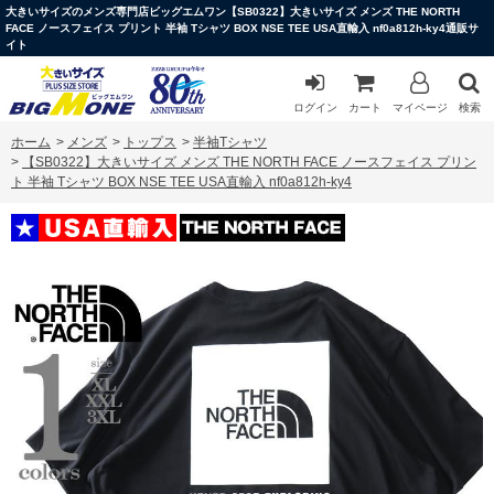
大きいサイズのメンズ専門店ビッグエムワン【SB0322】大きいサイズ メンズ THE NORTH
FACE ノースフェイス プリント 半袖 Tシャツ BOX NSE TEE USA直輸入 nf0a812h-ky4通販サ
イト
ログイン
カート
マイページ
検索
ホーム
>
メンズ
>
トップス
>
半袖Tシャツ
>
【SB0322】大きいサイズ メンズ THE NORTH FACE ノースフェイス プリン
ト 半袖 Tシャツ BOX NSE TEE USA直輸入 nf0a812h-ky4