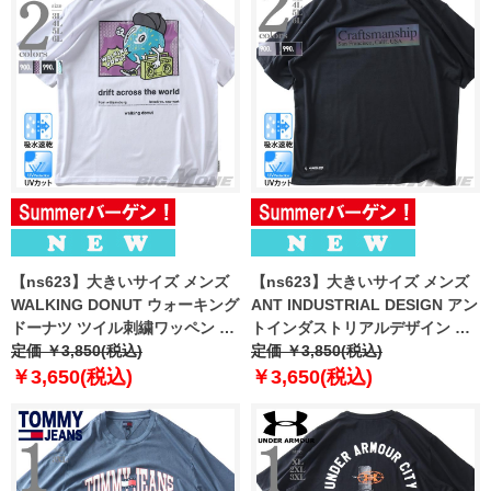
【ns623】大きいサイズ メンズ
【ns623】大きいサイズ メンズ
WALKING DONUT ウォーキング
ANT INDUSTRIAL DESIGN アン
ドーナツ ツイル刺繍ワッペン 発
トインダストリアルデザイン ホ
砲プリント 半袖 Tシャツ 吸水速
定価 ￥3,850(税込)
ログラムプリント 半袖 Tシャツ
定価 ￥3,850(税込)
乾 UVカット 春夏新作 12625130
吸水速乾 UVカット 春夏新作
￥3,650(税込)
￥3,650(税込)
12625131