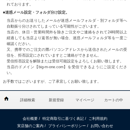
れております。
■迷惑メール設定・フォルダ分け設定。
当店からのお送りしたメールが迷惑メールフォルダ・別フォルダ等へ
自動振り分けされてしまっている可能性がございます。
当店の、休日・営業時間外を除きご注文やご連絡をされて24時間以上
経過しても当店より返答が無い場合、迷惑メールフォルダ等を一度ご
確認ください。
又、携帯でのご注文の際パソコンアドレスから送信されたメールの受
信を、拒否設定にされていますとご連絡ができません。
受信拒否設定を解除または受信可能設定をよろしくお願い致します。
当店のドメイン【big-m-one.com】を受信できるようにご設定くださ
い。
お手数ではございますが、ご了承宜しくお願い致します。
詳細検索
新規登録
マイページ
カートの中
会社概要
/
特定商取引に基づく表記
/
ご利用規約
実店舗のご案内
/
プライバシーポリシー
/
お問い合わせ