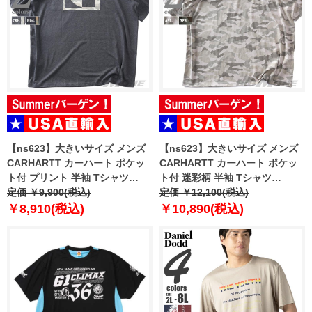
【ns623】大きいサイズ メンズ
【ns623】大きいサイズ メンズ
CARHARTT カーハート ポケッ
CARHARTT カーハート ポケッ
ト付 プリント 半袖 Tシャツ
ト付 迷彩柄 半袖 Tシャツ
IRVINE RELAXED BLOCK
定価 ￥9,900(税込)
IRVINE RELAXED CAMO T-
定価 ￥12,100(税込)
CAMO T-SHIRT USA直輸入
SHIRT USA直輸入 107298
￥8,910(税込)
￥10,890(税込)
107296