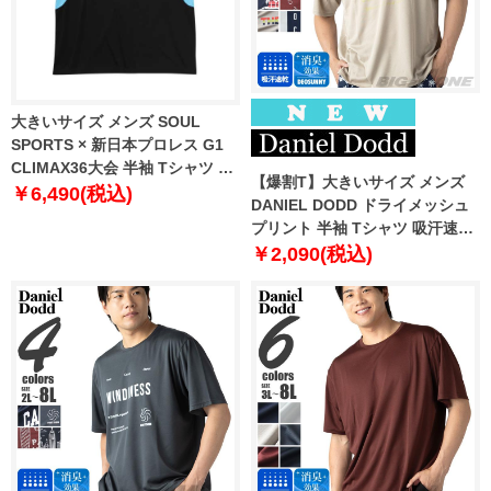
大きいサイズ メンズ SOUL
SPORTS × 新日本プロレス G1
CLIMAX36大会 半袖 Tシャツ ブ
【爆割T】大きいサイズ メンズ
ラック 1278-6222-1 3L 4L 5L
￥6,490(税込)
DANIEL DODD ドライメッシュ
6L 8L
プリント 半袖 Tシャツ 吸汗速乾
春夏新作 tjt-2602dry3 【fre】
￥2,090(税込)