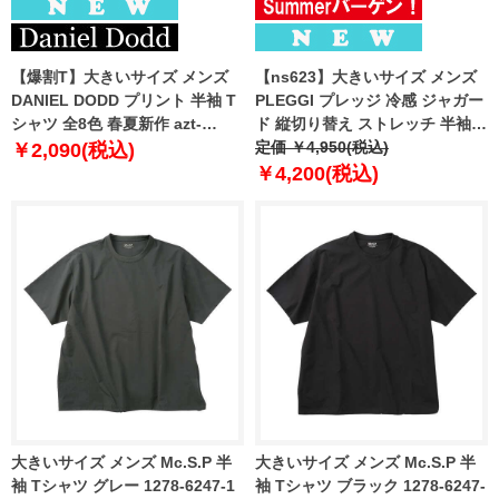
【爆割T】大きいサイズ メンズ
【ns623】大きいサイズ メンズ
DANIEL DODD プリント 半袖 T
PLEGGI プレッジ 冷感 ジャガー
シャツ 全8色 春夏新作 azt-
ド 縦切り替え ストレッチ 半袖 T
2602pt6 【fre】
シャツ 春夏新作 66-47629-2
定価 ￥4,950(税込)
￥2,090(税込)
￥4,200(税込)
大きいサイズ メンズ Mc.S.P 半
大きいサイズ メンズ Mc.S.P 半
袖 Tシャツ グレー 1278-6247-1
袖 Tシャツ ブラック 1278-6247-