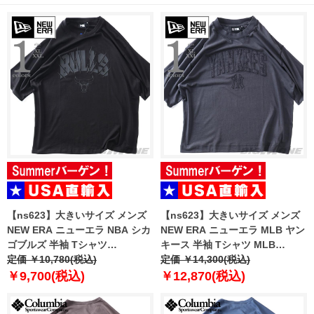
【ns623】大きいサイズ メンズ
【ns623】大きいサイズ メンズ
NEW ERA ニューエラ NBA シカ
NEW ERA ニューエラ MLB ヤン
ゴブルズ 半袖 Tシャツ
キース 半袖 Tシャツ MLB
CHICAGO BULLS NBA BLACK
定価 ￥10,780(税込)
WASHED NEW YORK YANKEES
定価 ￥14,300(税込)
OVERSIZED T-SHIRT USA直輸
T-SHIRT USA直輸入 60771645
￥9,700(税込)
￥12,870(税込)
入 60771523