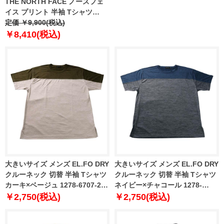
THE NORTH FACE ノースフェ
イス プリント 半袖 Tシャツ
NORTH FACES REG SS TEE
定価 ￥9,900(税込)
USA直輸入 nf0a8guw-jk3
￥8,410(税込)
大きいサイズ メンズ EL.FO DRY
大きいサイズ メンズ EL.FO DRY
クルーネック 切替 半袖 Tシャツ
クルーネック 切替 半袖 Tシャツ
カーキ×ベージュ 1278-6707-2
ネイビー×チャコール 1278-
3L 4L 5L 6L 8L
6707-3 3L 4L 5L 6L 8L
￥2,750(税込)
￥2,750(税込)