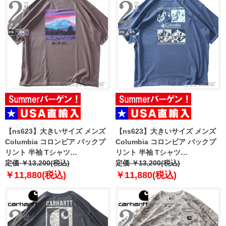
【ns623】大きいサイズ メンズ
【ns623】大きいサイズ メンズ
Columbia コロンビア バックプ
Columbia コロンビア バックプ
リント 半袖 Tシャツ
リント 半袖 Tシャツ
HEAVYWEIGHT BACK
定価 ￥13,200(税込)
HEAVYWEIGHT ICONIC TEE
定価 ￥13,200(税込)
GRAPHIC TEE USA直輸入
USA直輸入 2155061
￥11,880(税込)
￥11,880(税込)
2155041