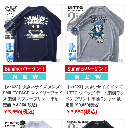
【ns623】大きいサイズ メンズ
【ns623】大きいサイズ メンズ
SMILEY FACE スマイリーフェイ
UITTG ウイッグ デニム刺繍ワッ
ス 刺繍 スプレープリント 半袖 T
ペン プリント 半袖 Tシャツ 吸水
シャツ 吸水速乾 UVカット 春夏
定価 ￥3,850(税込)
速乾 UVカット 春夏新作
定価 ￥3,850(税込)
新作 12625128
12625129
￥3,650(税込)
￥3,650(税込)