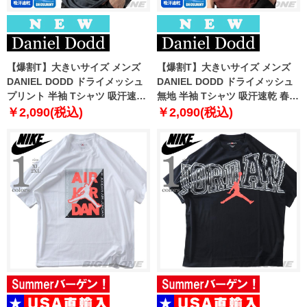
【爆割T】大きいサイズ メンズ
【爆割T】大きいサイズ メンズ
DANIEL DODD ドライメッシュ
DANIEL DODD ドライメッシュ
プリント 半袖 Tシャツ 吸汗速乾
無地 半袖 Tシャツ 吸汗速乾 春夏
春夏新作 tjt-2602dry4 【fre】
新作 tjt-2602dry5 【fre】
￥2,090(税込)
￥2,090(税込)