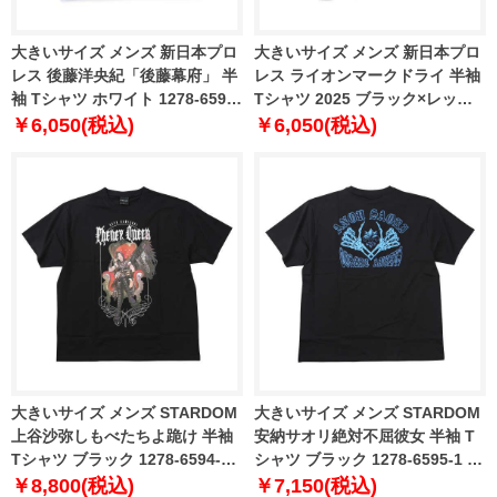
大きいサイズ メンズ 新日本プロ
大きいサイズ メンズ 新日本プロ
レス 後藤洋央紀「後藤幕府」 半
レス ライオンマークドライ 半袖
袖 Tシャツ ホワイト 1278-6591-
Tシャツ 2025 ブラック×レッド×
1 3L 4L 5L 6L
ゴールド ブラック 1278-6592-1
￥6,050(税込)
￥6,050(税込)
3L 4L 5L 6L 8L
大きいサイズ メンズ STARDOM
大きいサイズ メンズ STARDOM
上谷沙弥しもべたちよ跪け 半袖
安納サオリ絶対不屈彼女 半袖 T
Tシャツ ブラック 1278-6594-1
シャツ ブラック 1278-6595-1 3L
3L 4L 5L 6L
4L 5L 6L
￥8,800(税込)
￥7,150(税込)