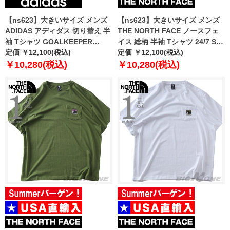
【ns623】大きいサイズ メンズ
【ns623】大きいサイズ メンズ
ADIDAS アディダス 切り替え 半
THE NORTH FACE ノースフェ
袖 Tシャツ GOALKEEPER
イス 総柄 半袖 Tシャツ 24/7 SS
SHIRT USA直輸入 jm8369
定価 ￥12,100(税込)
TEE-PRINT USA直輸入
定価 ￥12,100(税込)
nf0a8g85-mf4
￥10,280(税込)
￥10,280(税込)