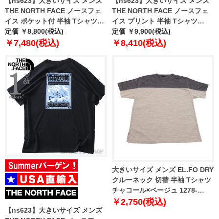
【ns623】大きいサイズ メンズ
【ns623】大きいサイズ メンズ
THE NORTH FACE ノースフェ
THE NORTH FACE ノースフェ
イス ポケット付 半袖 Tシャツ
イス プリント 半袖 Tシャツ
MOUNTAIN LOGO RLX SS TEE
定価 ￥8,800(税込)
NORTH FACES REG SS TEE
定価 ￥9,900(税込)
USA直輸入 nf0a8guu-jk3
USA直輸入 nf0a8guw-fn4
￥7,480(税込)
￥8,410(税込)
大きいサイズ メンズ EL.FO DRY
クルーネック 切替 半袖 Tシャツ
チャコール×ベージュ 1278-
6707-1 3L 4L 5L 6L 8L
￥2,750(税込)
【ns623】大きいサイズ メンズ