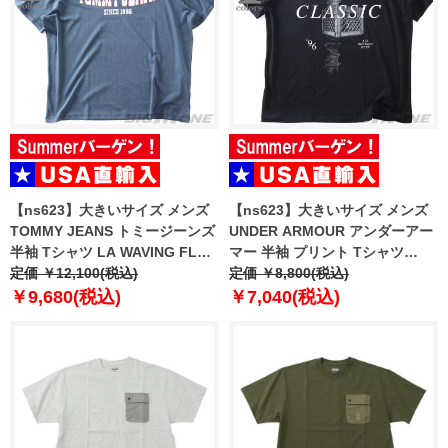
【ns623】大きいサイズ メンズ
【ns623】大きいサイズ メンズ
TOMMY JEANS トミージーンズ
UNDER ARMOUR アンダーアー
半袖 Tシャツ LA WAVING FLAG
マー 半袖 プリント Tシャツ
EXT USA直輸入 dm0dm22520
定価 ￥12,100(税込)
CITY CLASSIC SS USA直輸入
定価 ￥8,800(税込)
6009326-008
￥9,680(税込)
￥7,040(税込)