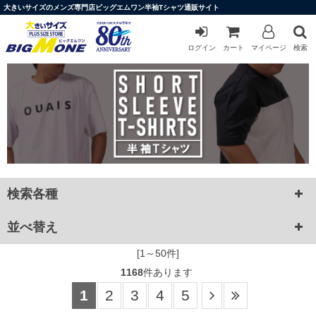
大きいサイズのメンズ専門店ビッグエムワン半袖Tシャツ通販サイト
ログイン
カート
マイページ
検索
検索各種
並べ替え
[1～50件]
1168
件あります
1
2
3
4
5