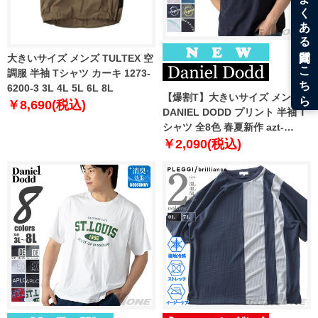
大きいサイズ メンズ TULTEX 空
調服 半袖 Tシャツ カーキ 1273-
6200-3 3L 4L 5L 6L 8L
【爆割T】大きいサイズ メンズ
￥8,690(税込)
DANIEL DODD プリント 半袖 T
シャツ 全8色 春夏新作 azt-
2602pt5 【fre】
￥2,090(税込)