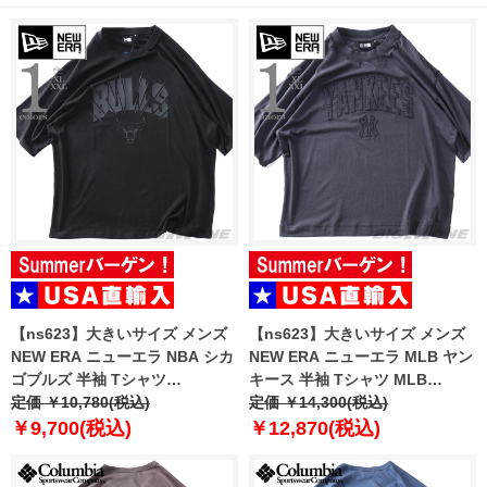
【ns623】大きいサイズ メンズ
【ns623】大きいサイズ メンズ
NEW ERA ニューエラ NBA シカ
NEW ERA ニューエラ MLB ヤン
ゴブルズ 半袖 Tシャツ
キース 半袖 Tシャツ MLB
CHICAGO BULLS NBA BLACK
定価 ￥10,780(税込)
WASHED NEW YORK YANKEES
定価 ￥14,300(税込)
OVERSIZED T-SHIRT USA直輸
T-SHIRT USA直輸入 60771645
￥9,700(税込)
￥12,870(税込)
入 60771523