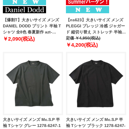
【爆割T】大きいサイズ メンズ
【ns623】大きいサイズ メンズ
DANIEL DODD プリント 半袖 T
PLEGGI プレッジ 冷感 ジャガー
シャツ 全8色 春夏新作 azt-
ド 縦切り替え ストレッチ 半袖 T
2602pt6 【fre】
シャツ 春夏新作 66-47629-2
定価 ￥4,950(税込)
￥2,090(税込)
￥4,200(税込)
大きいサイズ メンズ Mc.S.P 半
大きいサイズ メンズ Mc.S.P 半
袖 Tシャツ グレー 1278-6247-1
袖 Tシャツ ブラック 1278-6247-