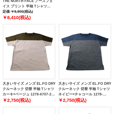
THE NORTH FACE ノースフェ
イス プリント 半袖 Tシャツ
NORTH FACES REG SS TEE
定価 ￥9,900(税込)
USA直輸入 nf0a8guw-jk3
￥8,410(税込)
大きいサイズ メンズ EL.FO DRY
大きいサイズ メンズ EL.FO DRY
クルーネック 切替 半袖 Tシャツ
クルーネック 切替 半袖 Tシャツ
カーキ×ベージュ 1278-6707-2
ネイビー×チャコール 1278-
3L 4L 5L 6L 8L
6707-3 3L 4L 5L 6L 8L
￥2,750(税込)
￥2,750(税込)