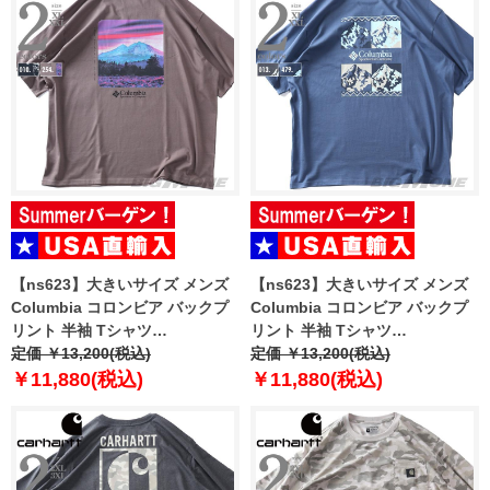
【ns623】大きいサイズ メンズ
【ns623】大きいサイズ メンズ
Columbia コロンビア バックプ
Columbia コロンビア バックプ
リント 半袖 Tシャツ
リント 半袖 Tシャツ
HEAVYWEIGHT BACK
定価 ￥13,200(税込)
HEAVYWEIGHT ICONIC TEE
定価 ￥13,200(税込)
GRAPHIC TEE USA直輸入
USA直輸入 2155061
￥11,880(税込)
￥11,880(税込)
2155041