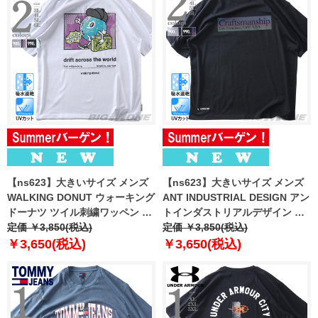
【ns623】大きいサイズ メンズ
【ns623】大きいサイズ メンズ
WALKING DONUT ウォーキング
ANT INDUSTRIAL DESIGN アン
ドーナツ ツイル刺繍ワッペン 発
トインダストリアルデザイン ホ
砲プリント 半袖 Tシャツ 吸水速
定価 ￥3,850(税込)
ログラムプリント 半袖 Tシャツ
定価 ￥3,850(税込)
乾 UVカット 春夏新作 12625130
吸水速乾 UVカット 春夏新作
￥3,650(税込)
￥3,650(税込)
12625131