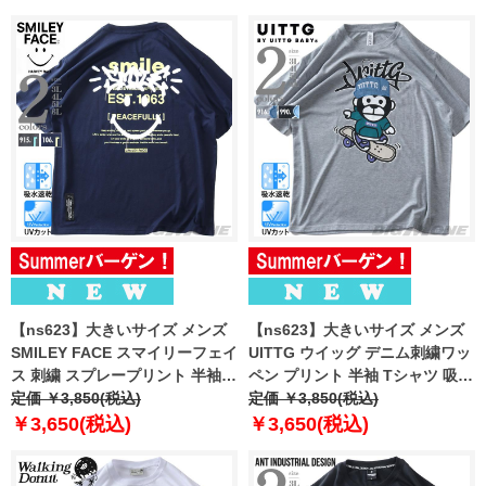
【ns623】大きいサイズ メンズ
【ns623】大きいサイズ メンズ
SMILEY FACE スマイリーフェイ
UITTG ウイッグ デニム刺繍ワッ
ス 刺繍 スプレープリント 半袖 T
ペン プリント 半袖 Tシャツ 吸水
シャツ 吸水速乾 UVカット 春夏
定価 ￥3,850(税込)
速乾 UVカット 春夏新作
定価 ￥3,850(税込)
新作 12625128
12625129
￥3,650(税込)
￥3,650(税込)