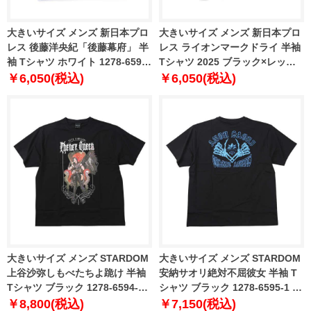
大きいサイズ メンズ 新日本プロ
大きいサイズ メンズ 新日本プロ
レス 後藤洋央紀「後藤幕府」 半
レス ライオンマークドライ 半袖
袖 Tシャツ ホワイト 1278-6591-
Tシャツ 2025 ブラック×レッド×
1 3L 4L 5L 6L
ゴールド ブラック 1278-6592-1
￥6,050(税込)
￥6,050(税込)
3L 4L 5L 6L 8L
大きいサイズ メンズ STARDOM
大きいサイズ メンズ STARDOM
上谷沙弥しもべたちよ跪け 半袖
安納サオリ絶対不屈彼女 半袖 T
Tシャツ ブラック 1278-6594-1
シャツ ブラック 1278-6595-1 3L
3L 4L 5L 6L
4L 5L 6L
￥8,800(税込)
￥7,150(税込)