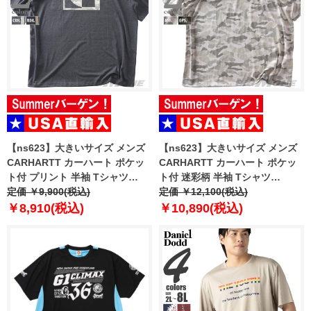
【ns623】大きいサイズ メンズ
【ns623】大きいサイズ メンズ
CARHARTT カーハート ポケッ
CARHARTT カーハート ポケッ
ト付 プリント 半袖 Tシャツ
ト付 迷彩柄 半袖 Tシャツ
IRVINE RELAXED BLOCK
定価 ￥9,900(税込)
IRVINE RELAXED CAMO T-
定価 ￥12,100(税込)
CAMO T-SHIRT USA直輸入
SHIRT USA直輸入 107298
￥8,910(税込)
￥10,890(税込)
107296