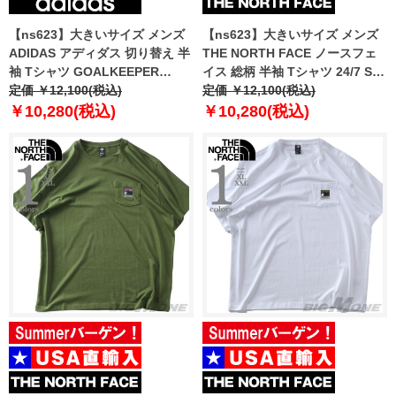
【ns623】大きいサイズ メンズ
【ns623】大きいサイズ メンズ
ADIDAS アディダス 切り替え 半
THE NORTH FACE ノースフェ
袖 Tシャツ GOALKEEPER
イス 総柄 半袖 Tシャツ 24/7 SS
SHIRT USA直輸入 jm8369
定価 ￥12,100(税込)
TEE-PRINT USA直輸入
定価 ￥12,100(税込)
nf0a8g85-mf4
￥10,280(税込)
￥10,280(税込)