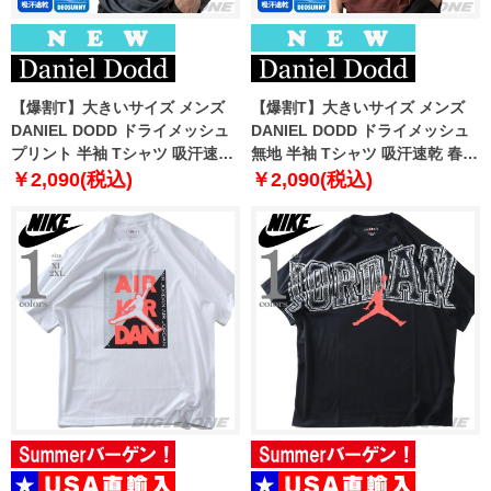
【爆割T】大きいサイズ メンズ
【爆割T】大きいサイズ メンズ
DANIEL DODD ドライメッシュ
DANIEL DODD ドライメッシュ
プリント 半袖 Tシャツ 吸汗速乾
無地 半袖 Tシャツ 吸汗速乾 春夏
春夏新作 tjt-2602dry4 【fre】
新作 tjt-2602dry5 【fre】
￥2,090(税込)
￥2,090(税込)