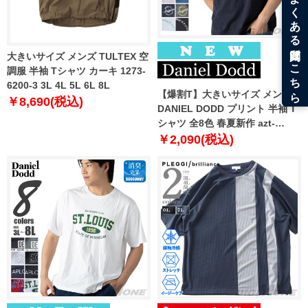
大きいサイズ メンズ TULTEX 空
調服 半袖 Tシャツ カーキ 1273-
6200-3 3L 4L 5L 6L 8L
【爆割T】大きいサイズ メンズ
￥8,690(税込)
DANIEL DODD プリント 半袖 T
シャツ 全8色 春夏新作 azt-
2602pt5 【fre】
￥2,090(税込)