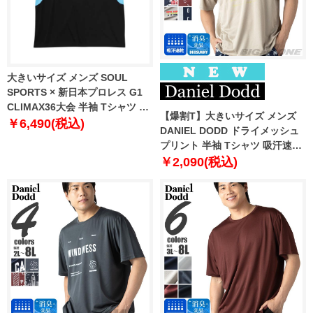
大きいサイズ メンズ SOUL
SPORTS × 新日本プロレス G1
CLIMAX36大会 半袖 Tシャツ ブ
【爆割T】大きいサイズ メンズ
ラック 1278-6222-1 3L 4L 5L
￥6,490(税込)
DANIEL DODD ドライメッシュ
6L 8L
プリント 半袖 Tシャツ 吸汗速乾
春夏新作 tjt-2602dry3 【fre】
￥2,090(税込)