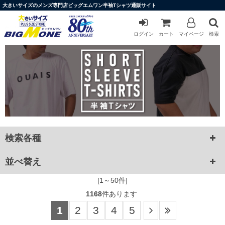
大きいサイズのメンズ専門店ビッグエムワン半袖Tシャツ通販サイト
ログイン
カート
マイページ
検索
検索各種
並べ替え
[1～50件]
1168
件あります
1
2
3
4
5