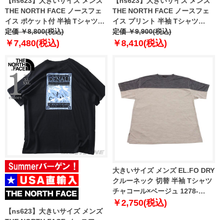
【ns623】大きいサイズ メンズ
【ns623】大きいサイズ メンズ
THE NORTH FACE ノースフェ
THE NORTH FACE ノースフェ
イス ポケット付 半袖 Tシャツ
イス プリント 半袖 Tシャツ
MOUNTAIN LOGO RLX SS TEE
定価 ￥8,800(税込)
NORTH FACES REG SS TEE
定価 ￥9,900(税込)
USA直輸入 nf0a8guu-jk3
USA直輸入 nf0a8guw-fn4
￥7,480(税込)
￥8,410(税込)
大きいサイズ メンズ EL.FO DRY
クルーネック 切替 半袖 Tシャツ
チャコール×ベージュ 1278-
6707-1 3L 4L 5L 6L 8L
￥2,750(税込)
【ns623】大きいサイズ メンズ