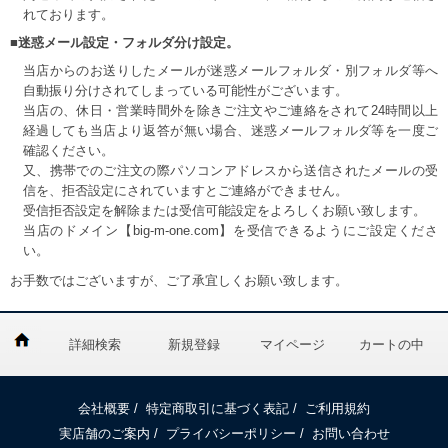
れております。
■迷惑メール設定・フォルダ分け設定。
当店からのお送りしたメールが迷惑メールフォルダ・別フォルダ等へ
自動振り分けされてしまっている可能性がございます。
当店の、休日・営業時間外を除きご注文やご連絡をされて24時間以上
経過しても当店より返答が無い場合、迷惑メールフォルダ等を一度ご
確認ください。
又、携帯でのご注文の際パソコンアドレスから送信されたメールの受
信を、拒否設定にされていますとご連絡ができません。
受信拒否設定を解除または受信可能設定をよろしくお願い致します。
当店のドメイン【big-m-one.com】を受信できるようにご設定くださ
い。
お手数ではございますが、ご了承宜しくお願い致します。
詳細検索
新規登録
マイページ
カートの中
会社概要
/
特定商取引に基づく表記
/
ご利用規約
実店舗のご案内
/
プライバシーポリシー
/
お問い合わせ