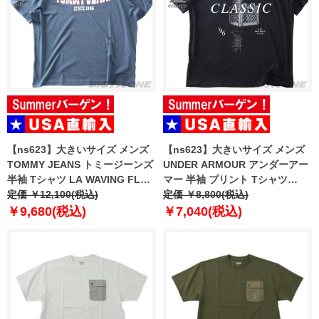
【ns623】大きいサイズ メンズ
【ns623】大きいサイズ メンズ
TOMMY JEANS トミージーンズ
UNDER ARMOUR アンダーアー
半袖 Tシャツ LA WAVING FLAG
マー 半袖 プリント Tシャツ
EXT USA直輸入 dm0dm22520
定価 ￥12,100(税込)
CITY CLASSIC SS USA直輸入
定価 ￥8,800(税込)
6009326-008
￥9,680(税込)
￥7,040(税込)