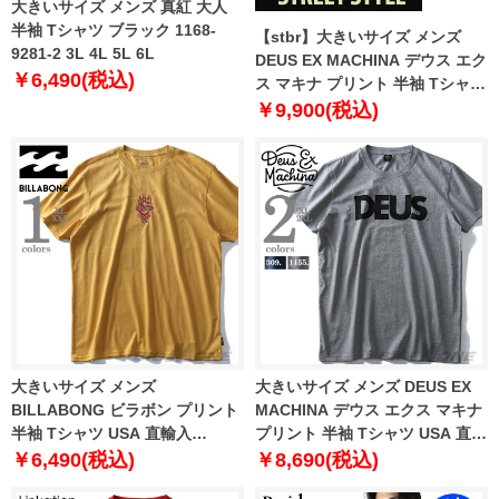
大きいサイズ メンズ 真紅 大人
半袖 Tシャツ ブラック 1168-
【stbr】大きいサイズ メンズ
9281-2 3L 4L 5L 6L
DEUS EX MACHINA デウス エク
￥6,490(税込)
ス マキナ プリント 半袖 Tシャツ
USA 直輸入 t-dmw41808e
￥9,900(税込)
大きいサイズ メンズ
大きいサイズ メンズ DEUS EX
BILLABONG ビラボン プリント
MACHINA デウス エクス マキナ
半袖 Tシャツ USA 直輸入
プリント 半袖 Tシャツ USA 直輸
m404tbaf
入 dmw41808y
￥6,490(税込)
￥8,690(税込)