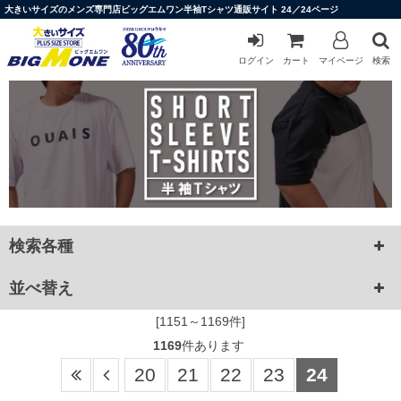
大きいサイズのメンズ専門店ビッグエムワン半袖Tシャツ通販サイト 24／24ページ
ログイン
カート
マイページ
検索
検索各種
並べ替え
[1151～1169件]
1169
件あります
20
21
22
23
24