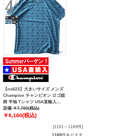
【ns623】大きいサイズ メンズ
Champion チャンピオン ロゴ総
柄 半袖 Tシャツ USA直輸入
t5747p
定価 ￥7,700(税込)
￥6,160(税込)
[1151～1169件]
1169
件あります