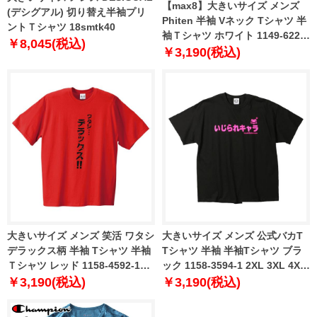
【max8】大きいサイズ メンズ
(デシグアル) 切り替え半袖プリ
Phiten 半袖 Vネック Tシャツ 半
ントＴシャツ 18smtk40
袖Ｔシャツ ホワイト 1149-6220-
￥8,045(税込)
1 3L 4L 5L 6L 8L
￥3,190(税込)
大きいサイズ メンズ 笑活 ワタシ
大きいサイズ メンズ 公式バカT
デラックス柄 半袖 Tシャツ 半袖
Tシャツ 半袖 半袖Tシャツ ブラ
Ｔシャツ レッド 1158-4592-1
ック 1158-3594-1 2XL 3XL 4XL
2XL 3XL 4XL 5XL
5XL
￥3,190(税込)
￥3,190(税込)