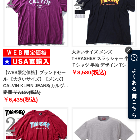
大きいサイズ メンズ
THRASHER スラッシャー 半袖
Ｔシャツ 半袖 デザイン Tシャツ
USA 直輸入 311019
￥8,580(税込)
【WEB限定価格】ブランドセー
ル 【大きいサイズ】【メンズ】
CALVIN KLEIN JEANS(カルヴァ
ンクラインジーンズ) デザイン半
定価 ￥7,150(税込)
袖Tシャツ【USA直輸入】
￥6,435(税込)
41t7156