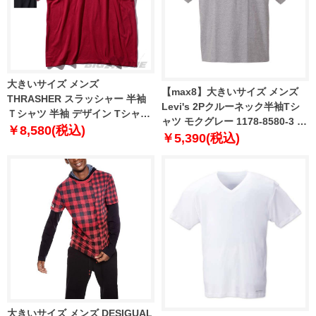
大きいサイズ メンズ
【max8】大きいサイズ メンズ
THRASHER スラッシャー 半袖
Levi's 2Pクルーネック半袖Tシ
Ｔシャツ 半袖 デザイン Tシャツ
ャツ モクグレー 1178-8580-3 2L
USA 直輸入 311172
￥8,580(税込)
3L 4L 5L 6L 8L
￥5,390(税込)
大きいサイズ メンズ DESIGUAL