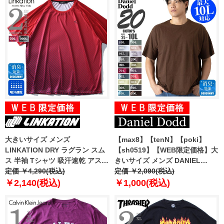
大きいサイズ メンズ
【max8】【tenN】【poki】
LINKATION DRY ラグラン スム
【sh0519】【WEB限定価格】大
ス 半袖 Tシャツ 吸汗速乾 アスレ
きいサイズ メンズ DANIEL
ジャー スポーツウェア la-
定価 ￥4,290(税込)
DODD 半袖 Tシャツ 無地 半袖T
定価 ￥2,090(税込)
t190294
シャツ 10L対応 azt-009005 緊急
￥2,140(税込)
￥1,000(税込)
セール 【t2502】