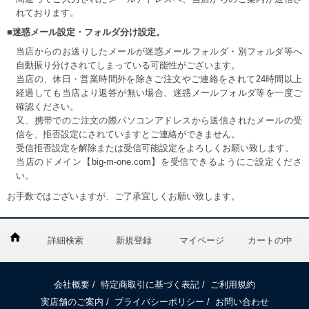
れております。
■迷惑メール設定・フォルダ分け設定。
当店からのお送りしたメールが迷惑メールフォルダ・別フォルダ等へ
自動振り分けされてしまっている可能性がございます。
当店の、休日・営業時間外を除きご注文やご連絡をされて24時間以上
経過しても当店より返答が無い場合、迷惑メールフォルダ等を一度ご
確認ください。
又、携帯でのご注文の際パソコンアドレスから送信されたメールの受
信を、拒否設定にされていますとご連絡ができません。
受信拒否設定を解除または受信可能設定をよろしくお願い致します。
当店のドメイン【big-m-one.com】を受信できるようにご設定くださ
い。
お手数ではございますが、ご了承宜しくお願い致します。
詳細検索
新規登録
マイページ
カートの中
会社概要
/
特定商取引に基づく表記
/
ご利用規約
実店舗のご案内
/
プライバシーポリシー
/
お問い合わせ