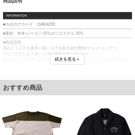
商品説明
INFORMATION
■カタログコード 1149-6220
■素材 本体:レーヨン 65%ポリエステル 35%
■商品説明
蒸れにくく汗を素早く吸い上げる吸水速乾機能のついたインナー。
汗などの気になる臭いを消す機能も付いています。
続きを見る＋
素肌にさらりと柔らかな生地は夏にも最適な薄さで、Tシャツの下に着て
も形が響きません。
身に着けることで心身をリラックス状態へサポートする「アクアチタ
ン」配合です。
【アクアチタンとは】
おすすめ商品
phiten（ファイテン）の水溶化メタル技術により、チタンをナノレベルで
水中に分解したものです。
このファイテンの水溶化メタル技術を用いた製品を身につける事によ
り、心身をリラックス状態へサポートします。
アクアチタン／消臭／吸水速乾／パッケージ入り
【返品交換について】こちらの商品は開封後の返品交換ができません。
■サイズ表
サイズ/バスト/総丈/裾周り/肩幅/袖丈