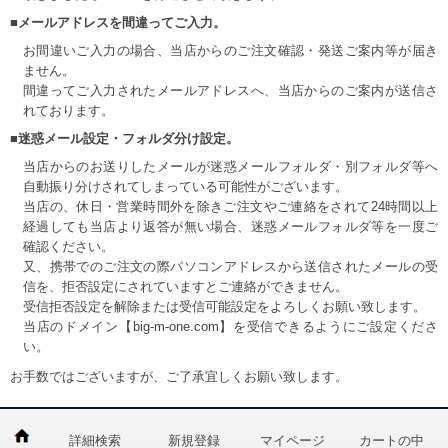
■メールアドレスを間違ってご入力。
お間違いご入力の場合、当店からのご注文確認・発送ご案内等が届き
ません。
間違ってご入力されたメールアドレスへ、当店からのご案内が送信さ
れております。
■迷惑メール設定・フォルダ分け設定。
当店からのお送りしたメールが迷惑メールフォルダ・別フォルダ等へ
自動振り分けされてしまっている可能性がございます。
当店の、休日・営業時間外を除きご注文やご連絡をされて24時間以上
経過しても当店より返答が無い場合、迷惑メールフォルダ等を一度ご
確認ください。
又、携帯でのご注文の際パソコンアドレスから送信されたメールの受
信を、拒否設定にされていますとご連絡ができません。
受信拒否設定を解除または受信可能設定をよろしくお願い致します。
当店のドメイン【big-m-one.com】を受信できるようにご設定くださ
い。
お手数ではございますが、ご了承宜しくお願い致します。
詳細検索
新規登録
マイページ
カートの中