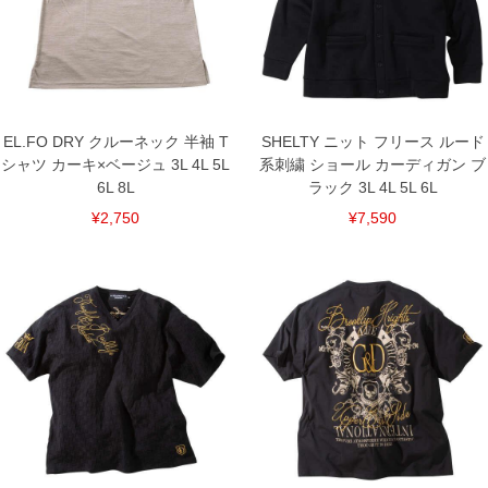
3L/120/78/120/56/22
4L/130/80/130/58/23
5L/140/82/140/60/24
6L/150/84/150/62/25
8L/170/88/170/66/27
単位はcm
EL.FO DRY クルーネック 半袖 T
SHELTY ニット フリース ルード
※【返品交換について】
返品交換希望の方は、商品到着後1週間以内にご連絡ください。
シャツ カーキ×ベージュ 3L 4L 5L
系刺繍 ショール カーディガン ブ
下着(肌着)やワイシャツは商品の性質上、返品交換不可とさせて頂いております。予め
6L 8L
ラック 3L 4L 5L 6L
ご了承くださいませ。
¥2,750
¥7,590
※【ボトムの裾上げをご希望の場合】
裾上げ料金は500円+税となります。
備考欄に股下●cmとご記入下さい。（裾上げ無料対象商品は1本につき税込6,000円以
上の品が対象。1本5,999円以下の商品は有料（500円+税）となります。）
出荷まで約1週間～20日間程お時間を頂く場合がございます。
尚、裾上げした商品は返品・交換不可となりますので、予めご了承下さい。
一部、お直しに対応出来ない商品がございます。(例：裾にファスナーや調節ひもが付
いている、極端なデザインが施されている等)
※商品によって若干のサイズの誤差がございます。また、お客様がご使用の環境（コ
ンピュータ画面）によって、商品の色味が若干異なる場合がございます。予めご了承
ください。
※当店での掲載商品は、実店鋪と在庫を共用しておりますので店頭での売り違い、店
舗からのお取り寄せ等により、お客様にご迷惑をお掛けしてしまう場合がございま
す。そのようなことがない様最大限に努めておりますが、もしあった場合速やかにご
連絡させて頂きますので予めご了承ください。