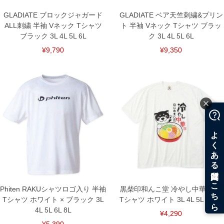
GLADIATE ブロックジャガード
GLADIATE ベア天竺刺繍&プリン
DETAIL
ALL刺繍 半袖 Vネック Tシャツ
ト 半袖 Vネック Tシャツ ブラッ
ブラック 3L 4L 5L 6L
ク 3L 4L 5L 6L
¥9,790
¥9,350
Phiten RAKUシャツロゴ入り 半袖
黒柴印和んこ堂 冷やし中華 半袖
Tシャツ ホワイト × ブラック 3L
Tシャツ ホワイト 3L 4L 5L 6L 8L
4L 5L 6L 8L
¥4,290
¥5,390