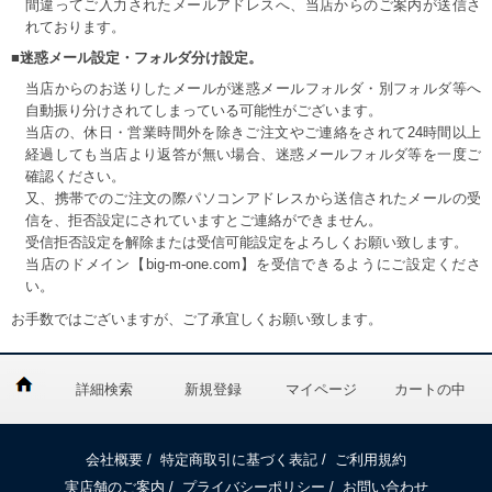
間違ってご入力されたメールアドレスへ、当店からのご案内が送信さ
れております。
■迷惑メール設定・フォルダ分け設定。
当店からのお送りしたメールが迷惑メールフォルダ・別フォルダ等へ
自動振り分けされてしまっている可能性がございます。
当店の、休日・営業時間外を除きご注文やご連絡をされて24時間以上
経過しても当店より返答が無い場合、迷惑メールフォルダ等を一度ご
確認ください。
又、携帯でのご注文の際パソコンアドレスから送信されたメールの受
信を、拒否設定にされていますとご連絡ができません。
受信拒否設定を解除または受信可能設定をよろしくお願い致します。
当店のドメイン【big-m-one.com】を受信できるようにご設定くださ
い。
お手数ではございますが、ご了承宜しくお願い致します。
詳細検索
新規登録
マイページ
カートの中
会社概要
/
特定商取引に基づく表記
/
ご利用規約
実店舗のご案内
/
プライバシーポリシー
/
お問い合わせ