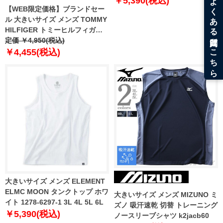
￥5,390(税込)
【WEB限定価格】ブランドセー
ル 大きいサイズ メンズ TOMMY
HILFIGER トミーヒルフィガー
ロゴプリント タンクトップ USA
定価 ￥4,950(税込)
直輸入 09t3547
￥4,455(税込)
大きいサイズ メンズ ELEMENT
ELMC MOON タンクトップ ホワ
大きいサイズ メンズ MIZUNO ミ
イト 1278-6297-1 3L 4L 5L 6L
ズノ 吸汗速乾 切替 トレーニング
￥5,390(税込)
ノースリーブシャツ k2jacb60